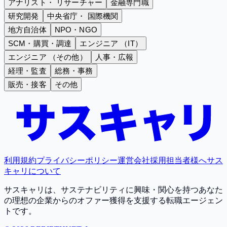
アナリスト・ リサーチャー
金融専門職
研究開発
中央省庁・ 国際機関
地方自治体
NPO・NGO
SCM・購買・調達
エンジニア （IT）
エンジニア （その他）
人事・広報
経理・監査
総務・事務
販売・接客
その他
利用規約
プライバシーポリシー
運営会社
採用担当者様へ
サス
キャリについて
サスキャリは、サステナビリティに興味・関心を持つあなた
の理想の企業からのオファー獲得を支援する転職エージェン
トです。