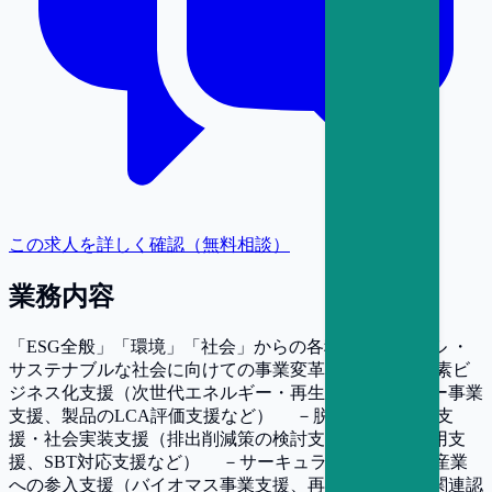
この求人を詳しく確認（無料相談）
業務内容
「ESG全般」「環境」「社会」からの各種支援コンサル ・
サステナブルな社会に向けての事業変革支援 －脱炭素ビ
ジネス化支援（次世代エネルギー・再生可能エネルギー事業
支援、製品のLCA評価支援など） －脱炭素移行計画支
援・社会実装支援（排出削減策の検討支援、排出権活用支
援、SBT対応支援など） －サーキュラーエコノミー産業
への参入支援（バイオマス事業支援、再生事業支援、関連認