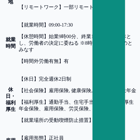
地
【
リモートワーク
】
一部リモート可
【
就業時間
】
09:00-17:30
【
休憩時間
】
始業9時00分、終業17時30分を基本と
就業
し、労働者の決定に委ねる ※8時間勤務したものと
時間
みなす
【
時間外労働有無
】
有
【
休日
】
完全週休2日制
休
【
社会保険
】
雇用保険, 健康保険, 労災保険, 厚生年金
日・
【
福利厚生
】
通勤手当、住宅手当、健康保険、厚生
福利
年金保険、雇用保険、労災保険、退職金制度
厚生
【
就業場所の受動喫煙防止措置
】
屋内禁煙
【
雇用形態
】
正社員