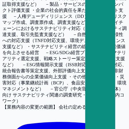
証取得支援など） －製品・サービスの社会・環境インパ
クト評価支援 ・企業の社会的責任を果たすマネジメント支
援 －人権デューディリジェンス（DD）支援 （人権リスク
マップ作成、調査票作成、調査支援など） －サプライチ
ェーンにおけるサステナビリティ対応（サステナビリティ調
達支援、取引先監査支援など） －自然資本・生物多様性
への対応支援（TNFD対応支援、環境デューディリジェンス
支援など） ・サステナビリティ経営の総合支援 ～ 企業価値
を向上させる経営 －ESG/SDGs経営プロセス支援（マテリ
アリティ選定支援、戦略ストーリー策定支援、KPI設定支援
など） －ESG情報開示支援（ISSB対応・欧州CSRD対応、
統合報告書等策定支援、外部評価向上支援など） －非財
務側面からの企業価値向上支援 ・その他 －社会安全・災
害対応（事業継続計画（BCP）、食品安全・製品安全、環境
マネジメントなど） －官公庁（中央官庁・地方自治体）
向け サステナビリティ関連の調査研究・コンサル （社内コ
ワーク）
【業務内容の変更の範囲】
会社の定める業務