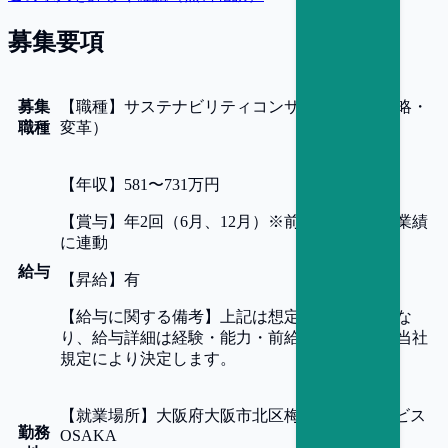
募集要項
募集
【
職種
】
サステナビリティコンサルタント（戦略・
職種
変革）
【
年収
】
581〜731万円
【
賞与
】
年2回（6月、12月）※前年度の評価・業績
に連動
給与
【
昇給
】
有
【
給与に関する備考
】
上記は想定ベース年収とな
り、給与詳細は経験・能力・前給等を考慮し、当社
規定により決定します。
【
就業場所
】
大阪府大阪市北区梅田2-5-25 ハービス
勤務
OSAKA