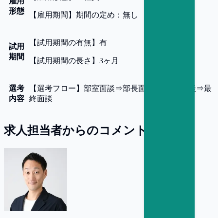
雇用
形態
【
雇用期間
】
期間の定め：無し
【
試用期間の有無
】
有
試用
期間
【
試用期間の長さ
】
3ヶ月
選考
【
選考フロー
】
部室面談⇒部長面談⇒BU長面談⇒最
内容
終面談
求人担当者からのコメント