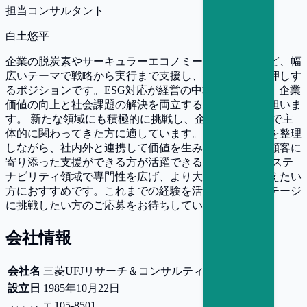
担当コンサルタント
白土悠平
企業の脱炭素やサーキュラーエコノミー、人権対応など、幅
広いテーマで戦略から実行まで支援し、事業変革を後押しす
るポジションです。ESG対応が経営の中核となる中で、企業
価値の向上と社会課題の解決を両立する重要な役割を担いま
す。 新たな領域にも積極的に挑戦し、企画から実行まで主
体的に関わってきた方に適しています。論理的に物事を整理
しながら、社内外と連携して価値を生み出せる方や、顧客に
寄り添った支援ができる方が活躍できる環境です。 サステ
ナビリティ領域で専門性を広げ、より大きな影響を与えたい
方におすすめです。これまでの経験を活かし、次のステージ
に挑戦したい方のご応募をお待ちしています。
会社情報
会社名
三菱UFJリサーチ＆コンサルティング株式会社
設立日
1985年10月22日
〒105-8501