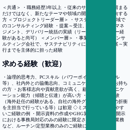
＜共通＞ ・職務経歴3年以上 ・従来のサステナ領域に留まる
だけではなく、新たなテーマや領域の開拓・挑戦を志向する
方 ＜プロジェクトリーダー層＞ ・サステナビリティ領域で
のコンサルティング経験 ・提案～受注、プロジェクトマネ
ジメント、デリバリー統括の実績（リーダー/マネジャー経
験があると尚可） ＜メンバー層＞ ・事業会社またはコンサ
ルティング会社で、サステナビリティに関する企画立案～実
行までを主体的に担った経験
求める経験（歓迎）
・論理的思考力、PCスキル（パワーポイント、エクセル
等）、社内外との協働志向、コミュニケーション力をお持ち
の方 ・お客様志向や貢献意欲が高く、顧客とのコミュニケ
ーション能力（傾聴と伝達）が高い方 ・グローバル経験
（海外赴任の経験がある、自社の海外グループ会社との折衝
を主担当で行っている等）は歓迎 ◇ミスマッチになりやす
いご経験の例 ・開示資料の作成やGHG算定など、主に開示
における事務局対応のみの経験に限定される方 ・保証業務
など、ルーチン/定型業務のみのご経験に限られる方