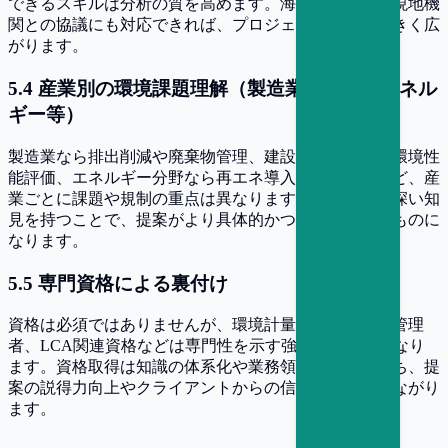
できるスキルは分析の質を高めます。海外の専門家や現地機
関との協議にも対応できれば、プロジェクトの幅が大きく広
がります。
5
.
4
産業別の環境課題理解（製造業・建設・エネル
ギー等）
製造業なら排出削減や廃棄物管理、建設業なら建材の環境性
能評価、エネルギー分野なら再エネ導入や系統連系など、産
業ごとに課題や規制の重点は異なります。特定分野で深い知
見を持つことで、提案がより具体的かつ実効性の高いものに
なります。
5
.
5
専門資格による裏付け
資格は必須ではありませんが、環境計量士、公害防止管理
者、LCA関連資格などは専門性を示す強力な裏付けとなり
ます。資格取得は知識の体系化や業務領域拡大に役立ち、提
案の説得力向上やクライアントからの信頼獲得にもつながり
ます。