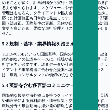
めることが多く、計画段階から実行・効果検証までを管理す
る力が求められます。スケジュールや予算、リソース配分の
管理はもちろん、クライアントや協力会社との調整、進捗に
応じた計画修正も日常的に発生します。環境分野では外部要
因（法改正、国際基準の更新、天候や自然条件）による計画
変更も多いため、柔軟な進行管理とリスク対応力が欠かせま
せん。
5
.
2
規制・基準・業界情報を踏まえた分析力
TCFDやISSBといった国際基準、国内の環境関連法規、自治
体条例などの知識をベースに、現場や市場の情報を整理・分
析する力が必要です。調査データや計測値を読み解き、クラ
イアントの事業構造に合わせた提案へ落とし込むプロセス
は、環境コンサルタントの価値の核心です。
5
.
3
英語を含む多言語コミュニケーション
国際的な規制や海外拠点を持つクライアント案件では、英語
や他言語による資料読解・情報収集・交渉が求められます。
環境分野の最新動向は海外発の情報も多く、原典を直接確認