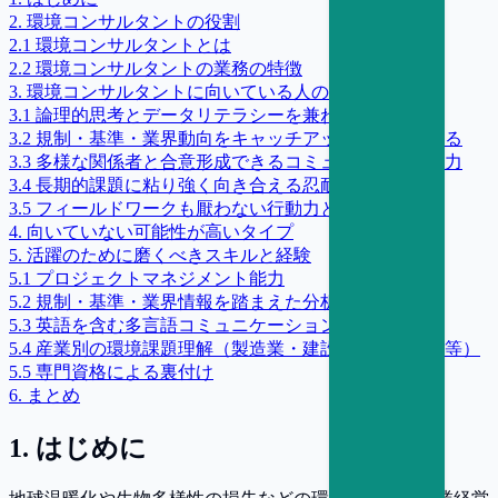
2
.
環境コンサルタントの役割
2
.
1
環境コンサルタントとは
2
.
2
環境コンサルタントの業務の特徴
3
.
環境コンサルタントに向いている人の特徴
3
.
1
論理的思考とデータリテラシーを兼ね備えている
3
.
2
規制・基準・業界動向をキャッチアップし続けられる
3
.
3
多様な関係者と合意形成できるコミュニケーション力
3
.
4
長期的課題に粘り強く向き合える忍耐力
3
.
5
フィールドワークも厭わない行動力と体力
4
.
向いていない可能性が高いタイプ
5
.
活躍のために磨くべきスキルと経験
5
.
1
プロジェクトマネジメント能力
5
.
2
規制・基準・業界情報を踏まえた分析力
5
.
3
英語を含む多言語コミュニケーション
5
.
4
産業別の環境課題理解（製造業・建設・エネルギー等）
5
.
5
専門資格による裏付け
6
.
まとめ
1
.
はじめに