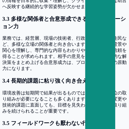
の情報を日常的に収集・理解し、クライアントに適切な助言
へ反映する継続的な学習姿勢が欠かせません。
3
.
3
多様な関係者と合意形成できるコミュニケーシ
ョン力
業務では、経営層、現場の技術者、行政担当者、地域住民な
ど、多様な立場の関係者と向き合います。それぞれの背景や
関心を理解し、専門的な内容もわかりやすく説明して信頼を
得ることが求められます。相手の意見を踏まえて現実的な解
決策をまとめ上げる合意形成力は、プロジェクト推進の原動
力になります。
3
.
4
長期的課題に粘り強く向き合える忍耐力
環境改善は短期間で結果が出るものではなく、数年単位の取
り組みが必要になることも多くあります。途中で制度変更や
技術的課題に直面しても、目標を見失わず、粘り強く取り組
みを続けられることが重要です。
3
.
5
フィールドワークも厭わない行動力と体力