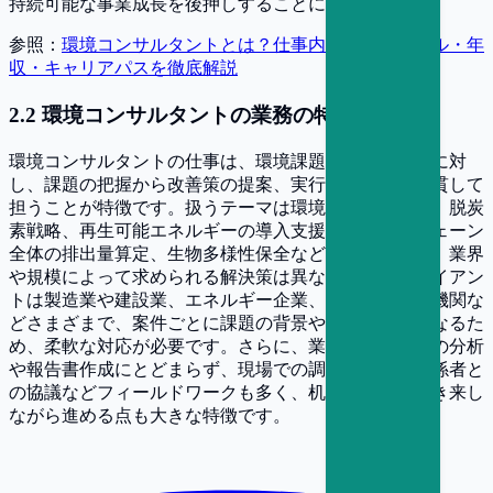
持続可能な事業成長を後押しすることにあります。
参照：
環境コンサルタントとは？仕事内容・必要スキル・年
収・キャリアパスを徹底解説
2
.
2
環境コンサルタントの業務の特徴
環境コンサルタントの仕事は、環境課題を抱える組織に対
し、課題の把握から改善策の提案、実行支援までを一貫して
担うことが特徴です。扱うテーマは環境アセスメント、脱炭
素戦略、再生可能エネルギーの導入支援、サプライチェーン
全体の排出量算定、生物多様性保全など多岐にわたり、業界
や規模によって求められる解決策は異なります。クライアン
トは製造業や建設業、エネルギー企業、自治体、金融機関な
どさまざまで、案件ごとに課題の背景や制約条件が異なるた
め、柔軟な対応が必要です。さらに、業務はデスク上の分析
や報告書作成にとどまらず、現場での調査・測定や関係者と
の協議などフィールドワークも多く、机上と現場を行き来し
ながら進める点も大きな特徴です。