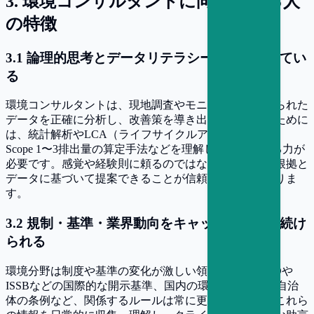
3
.
環境コンサルタントに向いている人
の特徴
3
.
1
論理的思考とデータリテラシーを兼ね備えてい
る
環境コンサルタントは、現地調査やモニタリングで得られた
データを正確に分析し、改善策を導き出します。そのために
は、統計解析やLCA（ライフサイクルアセスメント）、
Scope 1〜3排出量の算定手法などを理解し、活用できる力が
必要です。感覚や経験則に頼るのではなく、科学的な根拠と
データに基づいて提案できることが信頼を得る鍵となりま
す。
3
.
2
規制・基準・業界動向をキャッチアップし続け
られる
環境分野は制度や基準の変化が激しい領域です。TCFDや
ISSBなどの国際的な開示基準、国内の環境関連法規、自治
体の条例など、関係するルールは常に更新されます。これら