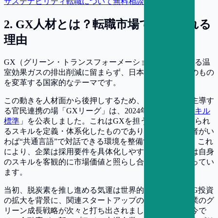
サステナビリティ転職について無料相談
2
.
GX人材とは？転職市場で注目される
理由
GX（グリーン・トランスフォーメーション）は、単なる温
室効果ガスの排出削減に留まらず、日本の産業構造そのもの
を変革する国家的なテーマです。
この動きを人材面から後押しするため、経済産業省が主導す
る官民連携の場「GXリーグ」は、2024年5月に「
GXスキル
標準
」を公表しました。これはGXを担う人材像と求められ
るスキルを定義・体系化したものであり、企業と求職者がい
わば“共通言語”で対話できる環境を整備するものです。これ
により、企業は採用要件を具体化しやすくなり、個人は自身
のスキルを客観的に市場価値と照らし合わせやすくなってい
ます。
当初、脱炭素を推し進める気運は世界的に高まり、ESG投資
の拡大を背景に、関連スタートアップの勃興や大手企業のグ
リーン成長戦略が次々と打ち出されました。しかし昨今で