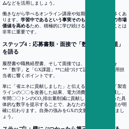
ム
などを活用しましょう。
働きながら学べるオンライン講座や短期プログラムも多くあ
ります。
学習中であるという事実そのものが、あなたの市場
価値を高める
ため、積極的に学び続ける姿勢を見せることは
非常に重要です。
ステップ4：応募書類・面接で「数字 × GX課題」
を語る
履歴書や職務経歴書、そして面接では、あなたの実績を
**「数字」
と
「GX課題」**に紐づけて語ることが、採用担
当者に響くポイントです。
単に「省エネに貢献しました」と伝えるのではなく、「製造
ラインの〇〇を改善した結果、電力消費量を〇〇%削減し、
年間〇〇トンのCO₂排出量削減に貢献しました」といった具
体的な数字を提示することで、あなたの貢献度と再現性が明
確に伝わります。自身の強みをGXの文脈でアピールしまし
ょう。
ステップ5：壁にぶつかったら第三者に相談する