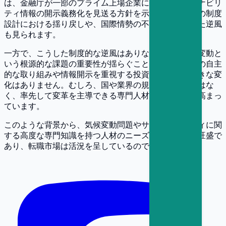
は、金融庁が一部のプライム上場企業に対するサステナビリ
ティ情報の開示義務化を見送る方針を示すなど、国内の制度
設計における揺り戻しや、国際情勢の不確実性といった逆風
も見られます。
一方で、こうした制度的な逆風はありながらも、気候変動と
いう根源的な課題の重要性が揺らぐことはなく、企業の自主
的な取り組みや情報開示を重視する投資家の姿勢に大きな変
化はありません。むしろ、国や業界の規制を待つのではな
く、率先して変革を主導できる専門人材の価値は一層高まっ
ています。
このような背景から、気候変動問題やサステナビリティに関
する高度な専門知識を持つ人材のニーズは依然として旺盛で
あり、転職市場は活況を呈しているのです。