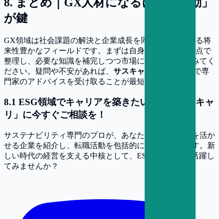
8
.
まとめ｜GX人材になるには「行動」
が鍵
GX領域は社会課題の解決と企業成長を同時に実現できる将
来性豊かなフィールドです。まずは自身の経験をGX視点で
整理し、必要な知識を補完しつつ市場に情報発信してみてく
ださい。疑問や不安があれば、
サスキャリの無料相談
で専
門家のアドバイスを受け取ることが最短ルートです。
8
.
1
ESG領域でキャリアを築きたいなら「サスキャ
リ」に今すぐご相談を！
サステナビリティ専門のプロが、あなたの経験や強みを活か
せる企業を紹介し、転職活動を包括的にサポートします。新
しい時代の経営を支える中核として、ESG担当として活躍し
てみませんか？