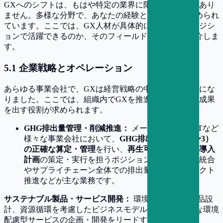
GXへのシフトは、もはや特定の業界に限られた話ではあり
ません。多様な分野で、あなたの経験と専門知識が求められ
ています。ここでは、GX人材が具体的にどのようなポジシ
ョンで活躍できるのか、そのフィールドを広げてご紹介しま
す。
5
.
1
企業戦略とオペレーション
あらゆる事業会社で、GXは経営戦略の中核を担うようにな
りました。ここでは、組織内でGXを推進し、具体的な成果
を出す役割が求められます。
GHG排出量管理・削減推進：
メーカー、小売、ITなど
様々な事業会社において、
GHG排出量（Scope1〜3）
の正確な算定・管理
を行い、
再生可能エネルギー導入
計画
の策定・実行を担うポジションです。データ統合
やサプライチェーン全体での排出量削減プロジェクト
推進などが主な業務です。
サステナブル製品・サービス開発：
環境負荷の低い製品設
計、資源循環を考慮したビジネスモデルの構築、新たな環境
配慮型サービスの企画・開発をリードする役割です。