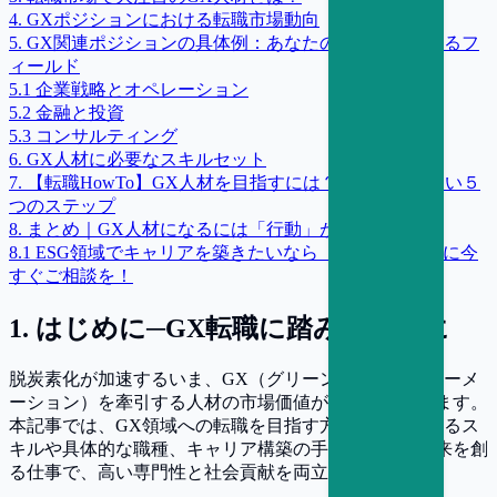
4
.
GXポジションにおける転職市場動向
5
.
GX関連ポジションの具体例：あなたの専門性が活きるフ
ィールド
5
.
1
企業戦略とオペレーション
5
.
2
金融と投資
5
.
3
コンサルティング
6
.
GX人材に必要なスキルセット
7
.
【転職HowTo】GX人材を目指すには？今すぐ始めたい５
つのステップ
8
.
まとめ｜GX人材になるには「行動」が鍵
8
.
1
ESG領域でキャリアを築きたいなら「サスキャリ」に今
すぐご相談を！
1
.
はじめに─GX転職に踏み出す前に
脱炭素化が加速するいま、GX（グリーントランスフォーメ
ーション）を牽引する人材の市場価値が急上昇しています。
本記事では、GX領域への転職を目指す方へ、求められるス
キルや具体的な職種、キャリア構築の手順を解説。未来を創
る仕事で、高い専門性と社会貢献を両立しませんか？