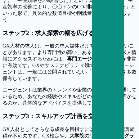
す。「生産効率を5%改善した」という実績であれば、「生
産効率の改善により、〇〇トンのCO₂排出量を削減した」と
いった形で、具体的な数値目標や削減量を盛り込みましょ
う。
ステップ2：求人探索の幅を広げる
GX人材の求人は、一般の求人媒体だけでは見つけにくいこ
とがあります。より専門性の高い、あるいは非公開の求人情
報にアクセスするためには、
専門エージェントの活用
が非常
に有効です。GXやサステナビリティ領域に特化したエージ
ェントは、一般には公開されていない「非公開求人」を多数
保有しています。
エージェントは業界のトレンドや企業の採用戦略に精通して
いるため、あなたの経験やスキルがどのような企業で活かせ
るのか、具体的なアドバイスを提供してくれます。
ステップ3：スキルアップ計画を立てる
GX人材としてさらなる成長を目指すには、体系的な知識習
得が不可欠です。GX検定や、
大学院のリカレントプログラ