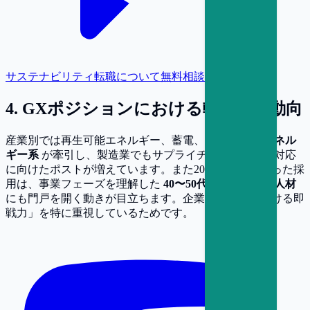
サステナビリティ転職について無料相談
4
.
GXポジションにおける転職市場動向
産業別では再生可能エネルギー、蓄電、水素などの
エネル
ギー系
が牽引し、製造業でもサプライチェーン脱炭素対応
に向けたポストが増えています。また20〜30代中心だった採
用は、事業フェーズを理解した
40〜50代の経験豊富な人材
にも門戸を開く動きが目立ちます。企業は「構想を描ける即
戦力」を特に重視しているためです。