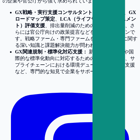
の企業や官公庁から強く求められています。
GX戦略・実行支援コンサルタント：
企業に対し、
GX
ロードマップ策定
、
LCA（ライフサイクルアセスメン
ト）評価支援
、排出量削減のための技術導入支援、さ
らには官公庁向けの政策提言などを行うポジションで
す。戦略ファーム・専門ファームを問わず、GXに関す
る深い知識と課題解決能力が問われます。
GX関連規制・標準化対応支援：
新たな環境規制や国
際的な標準化動向に対応するためのアドバイスや、サ
プライチェーンにおける環境デューデリジェンス支援
など、専門的な知見で企業をサポートします。