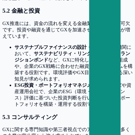
5
.
2
金融と投資
GX推進には、資金の流れを変える金融業界の役割が不可欠
です。投資や融資を通じてGXを加速させるポジションが増
えています。
サステナブルファイナンスの設計・推進：
金融機関に
おいて、
サステナビリティ・リンク・ローン
や
トラン
ジションボンド
など、GXに特化した金融商品の組成
や、企業のGX戦略に合わせた融資・投資スキームを構
築する役割です。環境評価やGX目標設定に関する深い
知見が求められます。
ESG投資・ポートフォリオマネジメント：
投資家や資
産運用会社で、企業のESG（環境・社会・ガバナン
ス）評価に基づいた投資判断を行い、持続可能なポー
トフォリオを構築・運用する役割です。
5
.
3
コンサルティング
GXに関する専門知識や第三者視点でのアドバイスは、多く