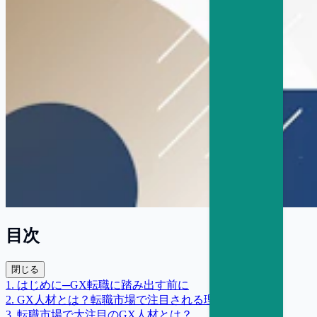
目次
閉じる
1
.
はじめに─GX転職に踏み出す前に
2
.
GX人材とは？転職市場で注目される理由
3
.
転職市場で大注目のGX人材とは？