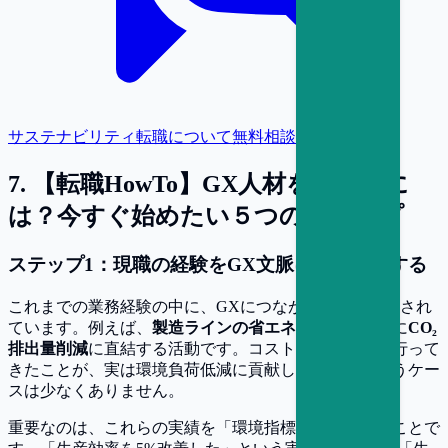
サステナビリティ転職について無料相談
7
.
【転職HowTo】GX人材を目指すに
は？今すぐ始めたい５つのステップ
ステップ1：現職の経験をGX文脈に「翻訳」する
これまでの業務経験の中に、GXにつながるヒントが隠され
ています。例えば、
製造ラインの省エネ改善
は、まさに
CO₂
排出量削減
に直結する活動です。コスト削減のために行って
きたことが、実は環境負荷低減に貢献していた、というケー
スは少なくありません。
重要なのは、これらの実績を「環境指標」で語り直すことで