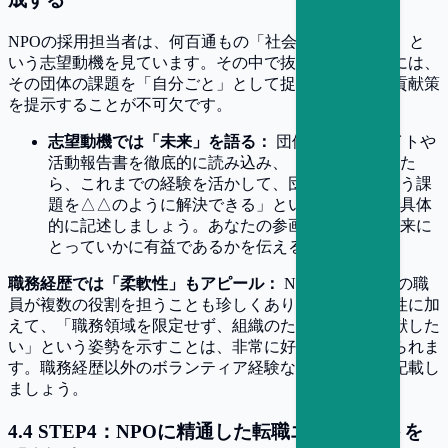
NPOの採用担当者は、何百通もの「社会貢献がしたい」と
いう志望動機を見ています。その中で抜きん出るためには、
その団体の課題を「自分ごと」として捉え、具体的な貢献策
を提示することが不可欠です。
志望動機では「未来」を語る：
団体のウェブサイトや
活動報告書を徹底的に読み込み、「自分が入職した
ら、これまでの経験を活かして、団体の〇〇という課
題を△△のように解決できる」というレベルまで具体
的に記述しましょう。あなたの参画が、団体の未来に
とっていかに有益であるかを伝えるのです。
職務経歴では「柔軟性」もアピール：
NPOでは、一人の職
員が複数の役割を担うことも珍しくありません。専門性に加
えて、「職務領域を限定せず、組織のために柔軟に貢献した
い」という姿勢を示すことは、非常に好意的に受け取られま
す。職務経歴以外のボランティア経験なども積極的に記載し
ましょう。
4
.
4
STEP4：NPOに精通した転職エージェントを