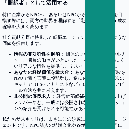
「翻訳者」として活用する
特に企業からNPOへ、あるいはNPOから次のキャリアを目
指す際には、両方の世界を理解する「翻訳者」の存在が成功
確率を大きく高めます。
社会貢献分野に特化した転職エージェントは、以下のような
価値を提供します。
情報の非対称性を解消：
団体の財務状況や組織カルチ
ャー、職員の働きがいといった、外部からは見えにく
いリアルな情報を提供し、ミスマッチを防ぎます。
あなたの経歴価値を最大化：
あなたのビジネス経験を
NPOで響く言葉に“翻訳”し、逆にNPOでの経験を次の
キャリア（ESGアナリストなど）に繋げるためのアピ
ール方法を共に考えます。
非公開の優良求人：
経営幹部候補や新規事業立ち上げ
メンバーなど、一般には公開されない重要なポジショ
ンの紹介を受けられる可能性があります。
私たちサスキャリは、まさにこの領域に特化した転職エージ
ェントです。NPO法人の組織文化や各ポジションで本当に