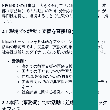
NPO/NGOの仕事は、大きく分けて「現場での活動」と「本
部（事務局）での活動」の2つに分類されます。それぞれが
専門性を持ち、連携することで組織のミッション達成を目指
します。
2
.
1
現場での活動：支援を直接届ける最前線
団体のミッションを具体的なアクションで実行する、まさに
活動の最前線です。受益者（支援の対象者）と直接関わり、
社会課題解決のダイナミズムを肌で感じることができます。
活動例：
海外での教育支援や医療支援
国内での子ども食堂や学習支援の運営
自然環境保護のための調査や保全活動
災害被災地での復興支援ボランティアのコーディ
ネート
社会課題に関する啓発イベントの企画・運営
2
.
2
本部（事務局）での活動：組織を支えるバック
オフィス