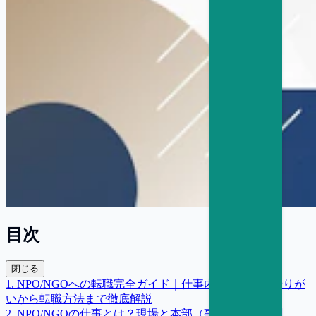
目次
閉じる
1
.
NPO/NGOへの転職完全ガイド｜仕事内容・年収・やりが
いから転職方法まで徹底解説
2
.
NPO/NGOの仕事とは？現場と本部（事務局）の役割