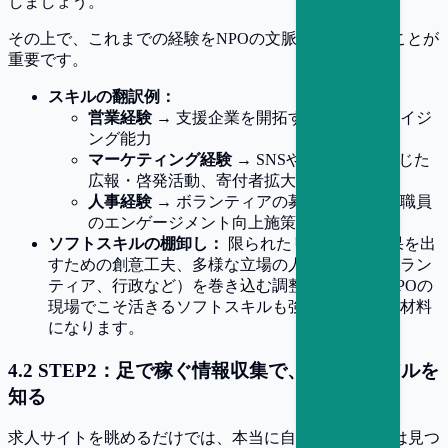
しましょう。
その上で、これまでの経験をNPOの文脈に“翻訳”することが
重要です。
スキルの翻訳例：
営業経験
→ 支援企業を開拓するファンドレイジ
ング能力
マーケティング経験
→ SNSやイベントを通じた
広報・啓発活動、寄付者拡大の戦略立案
人事経験
→ ボランティアの募集・定着や、職員
のエンゲージメント向上施策
ソフトスキルの棚卸し：
限られたリソースで成果を出
すための創意工夫、多様な立場の人（受益者、ボラン
ティア、行政など）を巻き込む調整能力など、NPOの
現場でこそ活きるソフトスキルも強力なアピール材料
になります。
4
.
2
STEP2：足で稼ぐ情報収集で、団体のリアルを
知る
求人サイトを眺めるだけでは、本当に自分に合う団体は見つ