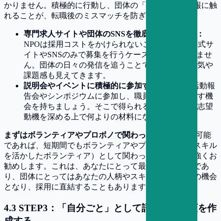
かりません。積極的に行動し、団体の「リアル」な情報に触
れることが、転職後のミスマッチを防ぎます。
専門求人サイトや団体のSNSを徹底的にチェック：
NPOは採用コストをかけられないことも多く、公式サ
イトやSNSのみで募集を行うケースも少なくありませ
ん。団体の日々の発信を追うことで、組織の雰囲気や
課題感も見えてきます。
説明会やイベントに積極的に参加する：
団体の活動報
告会やシンポジウムに参加し、職員の方と直接話す機
会を持ちましょう。そこで得られる一次情報は、志望
動機を深める上で何よりの材料になります。
まずはボランティアやプロボノで関わってみる：
もし可能
であれば、短期間でもボランティアやプロボノ（専門スキル
を活かしたボランティア）として関わってみることを強くお
勧めします。これは、あなたにとって最高の企業研究であ
り、団体にとってはあなたの人柄やスキルを知る絶好の機会
となり、採用に直結することもあります。
4
.
3
STEP3：「自分ごと」として語る応募書類を作
成する