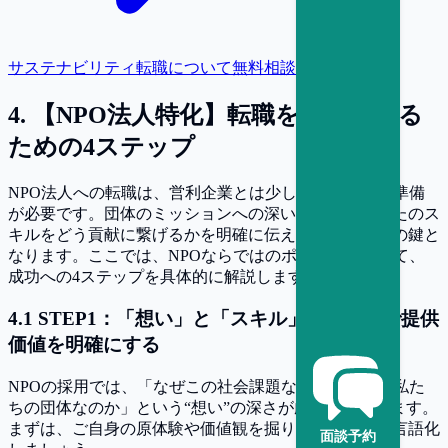
サステナビリティ転職について無料相談
4
.
【NPO法人特化】転職を成功させる
ための4ステップ
NPO法人への転職は、営利企業とは少し異なる視点と準備
が必要です。団体のミッションへの深い共感と、あなたのス
キルをどう貢献に繋げるかを明確に伝えることが成功の鍵と
なります。ここでは、NPOならではのポイントに絞って、
成功への4ステップを具体的に解説します。
4
.
1
STEP1：「想い」と「スキル」の棚卸しで提供
価値を明確にする
NPOの採用では、「なぜこの社会課題なのか」「なぜ私た
ちの団体なのか」という“想い”の深さが厳しく問われます。
まずは、ご自身の原体験や価値観を掘り下げ、想いを言語化
面談予約