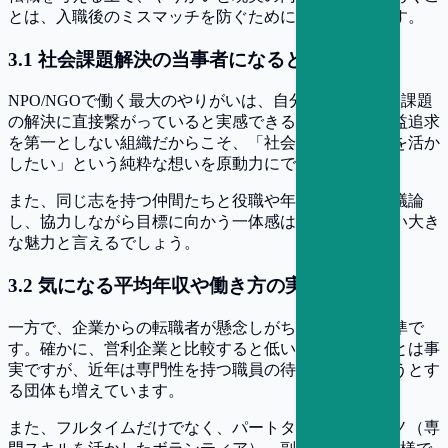
とは、入職後のミスマッチを防ぐために非常に重要です。
3
.
1
社会課題解決の当事者になるという使命感
NPO/NGOで働く最大のやりがいは、自分の仕事が社会課題
の解決に直接繋がっていると実感できることです。利益追求
を第一としない組織だからこそ、「社会のために自分を活か
したい」という純粋な想いを原動力にできます。
また、同じ志を持つ仲間たちと役職や年齢に関係なく議論
し、協力しながら目標に向かう一体感は、他では得難い大き
な魅力と言えるでしょう。
3
.
2
気になる平均年収や働き方の実態
一方で、企業からの転職者が懸念しがちなのが給与水準で
す。確かに、営利企業と比較すると低い傾向にあることは事
実ですが、近年は専門性を持つ職員の待遇を改善しようとす
る団体も増えています。
また、フルタイムだけでなく、パートタイムやプロボノ（専