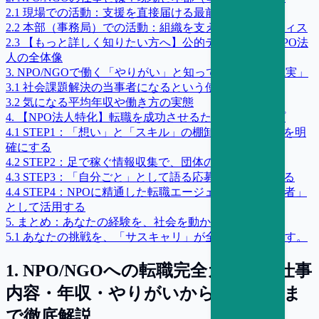
2
.
1
現場での活動：支援を直接届ける最前線
2
.
2
本部（事務局）での活動：組織を支えるバックオフィス
2
.
3
【もっと詳しく知りたい方へ】公的データで見るNPO法
人の全体像
3
.
NPO/NGOで働く「やりがい」と知っておきたい「現実」
3
.
1
社会課題解決の当事者になるという使命感
3
.
2
気になる平均年収や働き方の実態
4
.
【NPO法人特化】転職を成功させるための4ステップ
4
.
1
STEP1：「想い」と「スキル」の棚卸しで提供価値を明
確にする
4
.
2
STEP2：足で稼ぐ情報収集で、団体のリアルを知る
4
.
3
STEP3：「自分ごと」として語る応募書類を作成する
4
.
4
STEP4：NPOに精通した転職エージェントを「翻訳者」
として活用する
5
.
まとめ：あなたの経験を、社会を動かす大きな力へ
5
.
1
あなたの挑戦を、「サスキャリ」が全力で応援します。
1
.
NPO/NGOへの転職完全ガイド｜仕事
内容・年収・やりがいから転職方法ま
で徹底解説