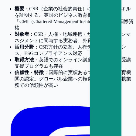
概要
：CSR（企業の社会的責任）に関する実務スキル
を証明する、英国のビジネス教育機関
「CMI（Chartered Management Institute）」認定の国際資
格
対象者
：CSR・人権・地域連携・サプライチェーンマ
ネジメントに関与する実務者、外資系勤務者など
活用分野
：CSR方針の立案、人権デューデリジェン
ス、ESGコンプライアンス対応
取得方法
：英語でのオンライン講座＋課題提出。受講
支援プログラムも存在
信頼性・特徴
：国際的に実績あるマネジメント教育機
関の認定。グローバル企業への転職や海外との連携業
務での信頼性が高い