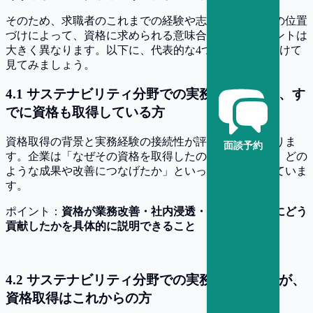
そのため、求職者のこれまでの経験や志向、キャリアの位置
づけによって、資格に求められる意味合いや評価ポイントは
大きく異なります。以下に、代表的な4つのケースに分けて
見てみましょう。
4
.
1
サステナビリティ分野での実務経験があり、す
でに資格も取得している方
資格取得の背景と実務経験の接続性が評価の中心となりま
面談予約
す。企業は「なぜその資格を取得したのか」「取得後、どの
ような成果や改善につなげたか」といった点を重視していま
す。
ポイント：
資格が業務改善・社内浸透・開示対応などにどう
貢献したかを具体的に説明できること
4
.
2
サステナビリティ分野での実務経験はあるが、
資格取得はこれからの方