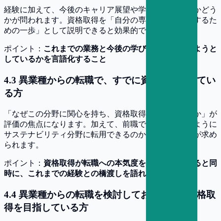
経験に加えて、今後のキャリア展望や学習意欲があるかどう
かが問われます。資格取得を「自分の専門領域を強化するた
めの一歩」として説明できると効果的です。
ポイント：
これまでの業務と今後の学びをどう接続しようと
しているかを言語化すること
4
.
3
異業種からの転職で、すでに資格を取得してい
る方
「なぜこの分野に関心を持ち、資格取得まで行ったのか」が
評価の焦点になります。加えて、前職での経験がどのように
サステナビリティ分野に転用できるのか、という視点が求め
られます。
ポイント：
資格取得が転職への本気度を示すものであると同
時に、これまでの経験との橋渡しを語れること
4
.
4
異業種からの転職を検討しており、今後資格取
得を目指している方