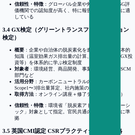
信頼性・特徴
：グローバル企業や外資系企業、ESG評
価機関での認知度が高く、特に報告業務を志す人に適
している
3
.
4
GX検定（グリーントランスフォーメーション
検定）
概要
：企業や自治体の脱炭素化を進める上での基本的
知識（温室効果ガス排出量の計算、再エネ政策、GX投
資等）を体系的に学ぶ検定制度
対象者
：環境経営、商品開発、事業戦略、調達・SCM
部門など
活用分野
：カーボンニュートラルの戦略立案、
Scope1〜3排出量算定、社内施策の推進
取得方法
：オンライン講座＋修了テスト（年数回）
信頼性・特徴
：環境省「脱炭素アドバイザー・ベーシ
ック」対象として指定。官民共通の人材認定基準に準
拠
3
.
5
英国CMI認定 CSRプラクティショナー資格