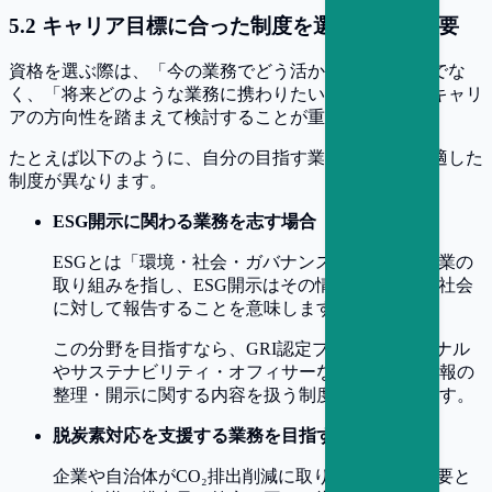
5
.
2
キャリア目標に合った制度を選ぶことが重要
資格を選ぶ際は、「今の業務でどう活かせるか」だけでな
く、「将来どのような業務に携わりたいのか」というキャリ
アの方向性を踏まえて検討することが重要です。
たとえば以下のように、自分の目指す業務領域ごとに適した
制度が異なります。
ESG開示に関わる業務を志す場合
ESGとは「環境・社会・ガバナンス」に関する企業の
取り組みを指し、ESG開示はその情報を投資家や社会
に対して報告することを意味します。
この分野を目指すなら、GRI認定プロフェッショナル
やサステナビリティ・オフィサーなど、非財務情報の
整理・開示に関する内容を扱う制度が適しています。
脱炭素対応を支援する業務を目指す場合
企業や自治体がCO₂排出削減に取り組むうえで必要と