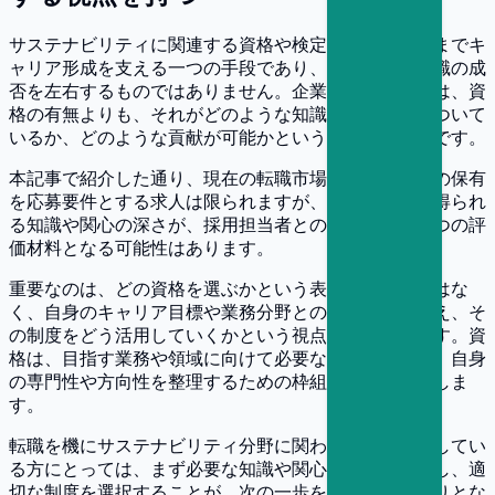
サステナビリティに関連する資格や検定制度は、あくまでキ
ャリア形成を支える一つの手段であり、それ自体が転職の成
否を左右するものではありません。企業が評価するのは、資
格の有無よりも、それがどのような知識や経験と結びついて
いるか、どのような貢献が可能かという実践的な視点です。
本記事で紹介した通り、現在の転職市場では特定資格の保有
を応募要件とする求人は限られますが、取得を通じて得られ
る知識や関心の深さが、採用担当者との対話の中で一つの評
価材料となる可能性はあります。
重要なのは、どの資格を選ぶかという表層的な選択ではな
く、自身のキャリア目標や業務分野との整合性を踏まえ、そ
の制度をどう活用していくかという視点を持つことです。資
格は、目指す業務や領域に向けて必要な知識を補完し、自身
の専門性や方向性を整理するための枠組みとして機能しま
す。
転職を機にサステナビリティ分野に関わることを検討してい
る方にとっては、まず必要な知識や関心領域を明確にし、適
切な制度を選択することが、次の一歩を考える足がかりとな