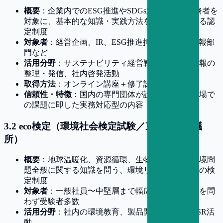
概要
：企業内でのESG推進やSDGs対応を担う実務者を
対象に、基本的な知識・実践方法を体系的に学べる認
定制度
対象者
：経営企画、IR、ESG推進担当、人事・広報部
門など
活用分野
：サステナビリティ経営戦略、非財務情報の
整理・発信、社内啓発活動
取得方法
：オンライン講座＋修了試験
信頼性・特徴
：国内の専門団体が設計。企業の現場で
の課題に即した実務対応型の内容
3
.
2
eco検定（環境社会検定試験／東京商工会議
所）
概要
：地球温暖化、資源循環、生物多様性など環境問
題全般に関する知識を問う、環境リテラシー向けの検
定制度
対象者
：一般社員〜中堅層まで幅広く対応。業界を問
わず受験者多数
活用分野
：社内の環境教育、製品開発、調達・CSR活
動