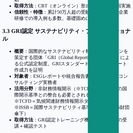
取得方法
：CBT（オンライン）形式の試験を年2回実施
信頼性・特徴
：累計50万人超の受験実績があり、企業
研修での導入例も多数。基礎固めに適する
3
.
3
GRI認定 サステナビリティ・プロフェッショナ
ル
概要
：国際的なサステナビリティ報告ガイドラインを
策定する団体「GRI（Global Reporting Initiative）」によ
る公式認定制度。GRIスタンダードに基づくレポート
作成力を証明
対象者
：ESGレポートや統合報告書の作成、IR、コン
サルティング実務者
活用分野
：非財務情報開示（※TCFD、ISSBなどの国
際開示基準との整合も必要とされる分野）
※TCFD＝気候関連財務情報開示タスクフォース
※ISSB＝国際サステナビリティ基準審議会（IFRS財団
傘下）
取得方法
：GRI認定トレーニング機関による講座の受
講＋確認テスト