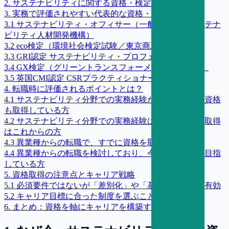
2
.
サステナビリティに関する資格・検定制度とは？
3
.
実務で評価されやすい代表的な資格・検定制度
3
.
1
サステナビリティ・オフィサー（一般社団法人サステナ
ビリティ人材開発機構）
3
.
2
eco検定（環境社会検定試験／東京商工会議所）
3
.
3
GRI認定 サステナビリティ・プロフェッショナル
3
.
4
GX検定（グリーントランスフォーメーション検定）
3
.
5
英国CMI認定 CSRプラクティショナー資格
4
.
転職時に評価されるポイントとは？
4
.
1
サステナビリティ分野での実務経験があり、すでに資格
も取得している方
4
.
2
サステナビリティ分野での実務経験はあるが、資格取得
はこれからの方
4
.
3
異業種からの転職で、すでに資格を取得している方
4
.
4
異業種からの転職を検討しており、今後資格取得を目指
している方
5
.
資格取得の注意点とキャリア戦略
5
.
1
必須要件ではないが「差別化」や「基礎固め」には有効
5
.
2
キャリア目標に合った制度を選ぶことが重要
6
.
まとめ：資格を軸にキャリアを構築する視点を持つ