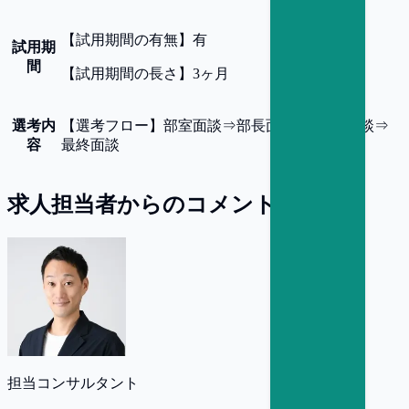
【
試用期間の有無
】
有
試用期
間
【
試用期間の長さ
】
3ヶ月
選考内
【
選考フロー
】
部室面談⇒部長面談⇒BU長面談⇒
容
最終面談
求人担当者からのコメント
担当コンサルタント