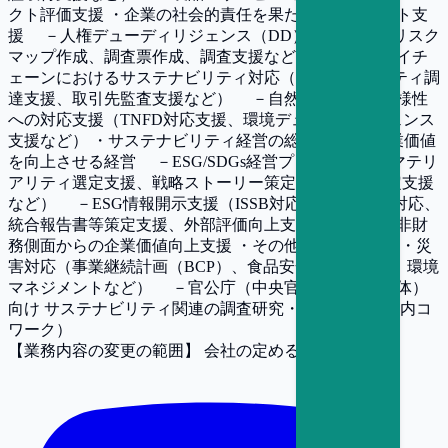
クト評価支援 ・企業の社会的責任を果たすマネジメント支
援 －人権デューディリジェンス（DD）支援 （人権リスク
マップ作成、調査票作成、調査支援など） －サプライチ
ェーンにおけるサステナビリティ対応（サステナビリティ調
達支援、取引先監査支援など） －自然資本・生物多様性
への対応支援（TNFD対応支援、環境デューディリジェンス
支援など） ・サステナビリティ経営の総合支援 ～ 企業価値
を向上させる経営 －ESG/SDGs経営プロセス支援（マテリ
アリティ選定支援、戦略ストーリー策定支援、KPI設定支援
など） －ESG情報開示支援（ISSB対応・欧州CSRD対応、
統合報告書等策定支援、外部評価向上支援など） －非財
務側面からの企業価値向上支援 ・その他 －社会安全・災
害対応（事業継続計画（BCP）、食品安全・製品安全、環境
マネジメントなど） －官公庁（中央官庁・地方自治体）
向け サステナビリティ関連の調査研究・コンサル （社内コ
ワーク）
【業務内容の変更の範囲】
会社の定める業務