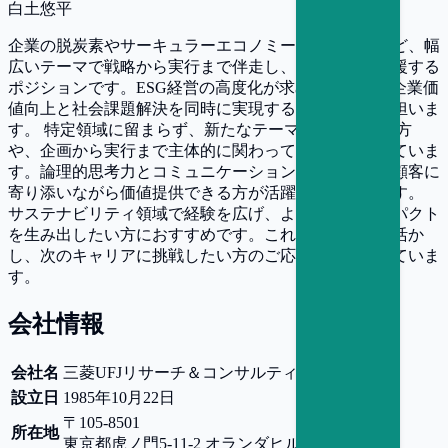
白土悠平
企業の脱炭素やサーキュラーエコノミー、人権対応など、幅
広いテーマで戦略から実行まで伴走し、事業変革を支援する
ポジションです。ESG経営の高度化が求められる中、企業価
値向上と社会課題解決を同時に実現する重要な役割を担いま
す。 特定領域に留まらず、新たなテーマへ挑戦したい方
や、企画から実行まで主体的に関わってきた方に適していま
す。論理的思考力とコミュニケーション力を活かし、顧客に
寄り添いながら価値提供できる方が活躍できる環境です。
サステナビリティ領域で経験を広げ、より大きなインパクト
を生み出したい方におすすめです。これまでの知見を活か
し、次のキャリアに挑戦したい方のご応募をお待ちしていま
す。
会社情報
会社名
三菱UFJリサーチ＆コンサルティング株式会社
設立日
1985年10月22日
〒105-8501
所在地
東京都
虎ノ門5-11-2 オランダヒルズ森タワー