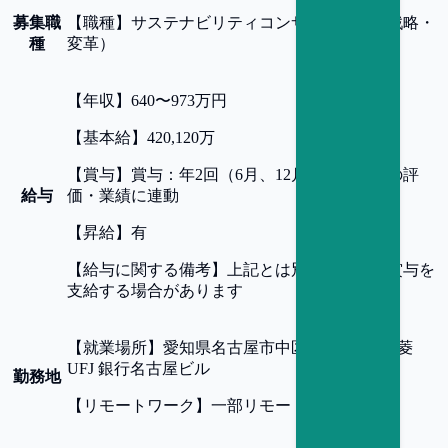
募集職
【
職種
】
サステナビリティコンサルタント（戦略・
種
変革）
【
年収
】
640〜973万円
【
基本給
】
420,120万
【
賞与
】
賞与：年2回（6月、12月）※前年度の評
給与
価・業績に連動
【
昇給
】
有
【
給与に関する備考
】
上記とは別に業績連動賞与を
支給する場合があります
【
就業場所
】
愛知県名古屋市中区錦 3-21-24 三菱
UFJ 銀行名古屋ビル
勤務地
【
リモートワーク
】
一部リモート可