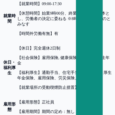
【
就業時間
】
09:00-17:30
【
休憩時間
】
始業9時00分、終業17時30分を基本と
就業時
し、労働者の決定に委ねる ※8時間勤務したものと
間
みなす
【
時間外労働有無
】
有
【
休日
】
完全週休2日制
【
社会保険
】
雇用保険, 健康保険, 労災保険, 厚生年
休日・
金
福利厚
【
福利厚生
】
通勤手当、住宅手当、健康保険、厚生
生
年金保険、雇用保険、労災保険、退職金制度
【
就業場所の受動喫煙防止措置
】
屋内禁煙
【
雇用形態
】
正社員
雇用形
態
【
雇用期間
】
期間の定め：無し