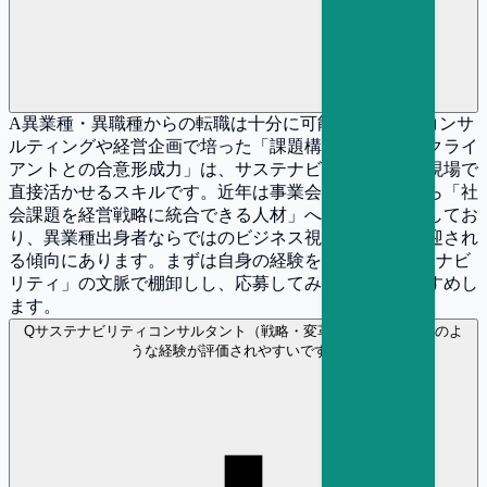
A
異業種・異職種からの転職は十分に可能です。戦略コンサ
ルティングや経営企画で培った「課題構造化力」や「クライ
アントとの合意形成力」は、サステナビリティ戦略の現場で
直接活かせるスキルです。近年は事業会社の経営層から「社
会課題を経営戦略に統合できる人材」への需要が急増してお
り、異業種出身者ならではのビジネス視点がむしろ歓迎され
る傾向にあります。まずは自身の経験を「戦略×サステナビ
リティ」の文脈で棚卸しし、応募してみることをおすすめし
ます。
Q
サステナビリティコンサルタント（戦略・変革） の選考ではどのよ
うな経験が評価されやすいですか？