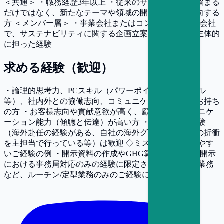
＜共通＞ ・職務経歴3年以上 ・従来のサステナ領域に留まる
だけではなく、新たなテーマや領域の開拓・挑戦を志向する
方 ＜メンバー層＞ ・事業会社またはコンサルティング会社
で、サステナビリティに関する企画立案～実行までを主体的
に担った経験
求める経験（歓迎）
・論理的思考力、PCスキル（パワーポイント、エクセル
等）、社内外との協働志向、コミュニケーション力をお持ち
の方 ・お客様志向や貢献意欲が高く、顧客とのコミュニケ
ーション能力（傾聴と伝達）が高い方 ・グローバル経験
（海外赴任の経験がある、自社の海外グループ会社との折衝
を主担当で行っている等）は歓迎 ◇ミスマッチになりやす
いご経験の例 ・開示資料の作成やGHG算定など、主に開示
における事務局対応のみの経験に限定される方 ・保証業務
など、ルーチン/定型業務のみのご経験に限られる方