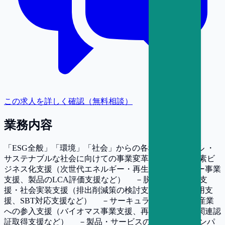
この求人を詳しく確認（無料相談）
業務内容
「ESG全般」「環境」「社会」からの各種支援コンサル ・
サステナブルな社会に向けての事業変革支援 －脱炭素ビ
ジネス化支援（次世代エネルギー・再生可能エネルギー事業
支援、製品のLCA評価支援など） －脱炭素移行計画支
援・社会実装支援（排出削減策の検討支援、排出権活用支
援、SBT対応支援など） －サーキュラーエコノミー産業
への参入支援（バイオマス事業支援、再生事業支援、関連認
証取得支援など） －製品・サービスの社会・環境インパ