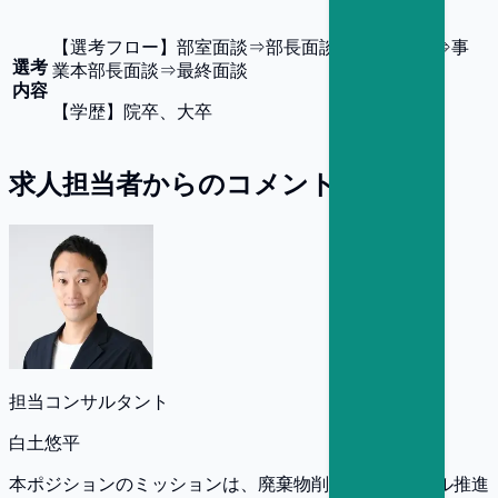
【
選考フロー
】
部室面談⇒部長面談⇒BU長面談⇒事
選考
業本部長面談⇒最終面談
内容
【
学歴
】
院卒、大卒
求人担当者からのコメント
担当コンサルタント
白土悠平
本ポジションのミッションは、廃棄物削減やリサイクル推進