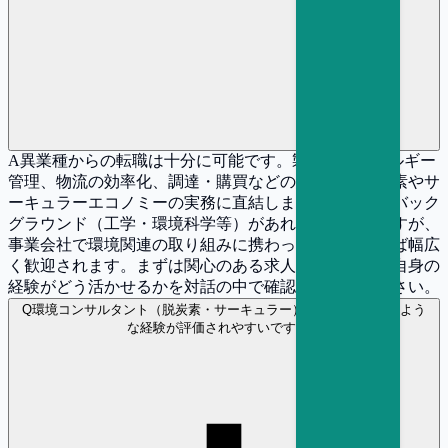
A
異業種からの転職は十分に可能です。製造業のエネルギー
管理、物流の効率化、調達・購買などの経験は、脱炭素やサ
ーキュラーエコノミーの実務に直結します。技術的なバック
グラウンド（工学・環境科学等）があればなお有利ですが、
事業会社で環境関連の取り組みに携わった経験があれば幅広
く歓迎されます。まずは関心のある求人に応募し、ご自身の
経験がどう活かせるかを対話の中で確認してみてください。
Q
環境コンサルタント（脱炭素・サーキュラー） の選考ではどのよう
な経験が評価されやすいですか？