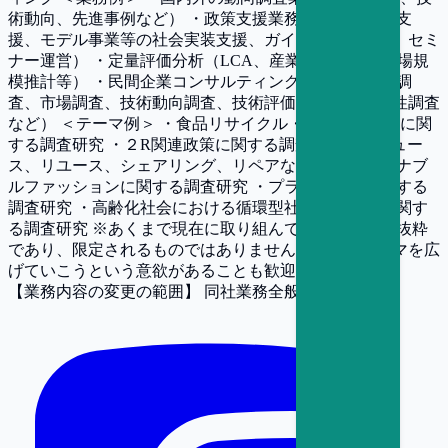
術動向、先進事例など） ・政策支援業務（検討会運営支
援、モデル事業等の社会実装支援、ガイドライン策定、セミ
ナー運営） ・定量評価分析（LCA、産業連関分析、市場規
模推計等） ・民間企業コンサルティング（国内外動向調
査、市場調査、技術動向調査、技術評価、事業化可能性調査
など） ＜テーマ例＞ ・食品リサイクル・食品ロス削減に関
する調査研究 ・２R関連政策に関する調査研究（リデュー
ス、リユース、シェアリング、リペアなど） ・サステナブ
ルファッションに関する調査研究 ・プラスチックに関する
調査研究 ・高齢化社会における循環型社会の在り方に関す
る調査研究 ※あくまで現在に取り組んできたテーマの抜粋
であり、限定されるものではありません。新しいテーマを広
げていこうという意欲があることも歓迎されます。
【業務内容の変更の範囲】
同社業務全般