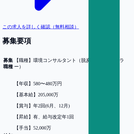
この求人を詳しく確認（無料相談）
募集要項
募集
【
職種
】
環境コンサルタント（脱炭素・サーキュラ
職種
ー）
【
年収
】
580〜480万円
【
基本給
】
205,000万
【
賞与
】
年2回(6月、12月)
【
昇給
】
有、給与改定年1回
【
手当
】
52,000万