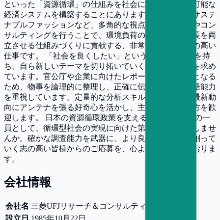
といった「資源循環」の仕組みを社会に実装し、持続可能な
経済システムを構築することにあります。食品ロスやサステ
ナブルファッションなど、多角的な視点から政策支援やコン
サルティングを行うことで、環境負荷の低減と経済成長を両
立させる仕組みづくりに貢献する、非常に社会貢献度の高い
仕事です。 「社会を良くしたい」という強い問題意識を持
ち、自ら新しいテーマを切り拓いていく意欲のある方を求め
ています。官公庁や企業に向けたレポート作成が中心となる
ため、物事を論理的に整理し、正確に伝える高い日本語能力
を重視しています。定量的な分析スキルや、国内外の最新動
向にアンテナを張る好奇心を活かし、主体的に動ける方を歓
迎します。 日本の資源循環政策を支えるシンクタンクの一
員として、循環型社会の実現に向けた第一歩を踏み出しませ
んか。確かな調査能力を武器に、より良い未来を共に創って
いく志の高い皆様からのご応募を、心よりお待ちしておりま
す。
会社情報
会社名
三菱UFJリサーチ＆コンサルティング株式会社
設立日
1985年10月22日