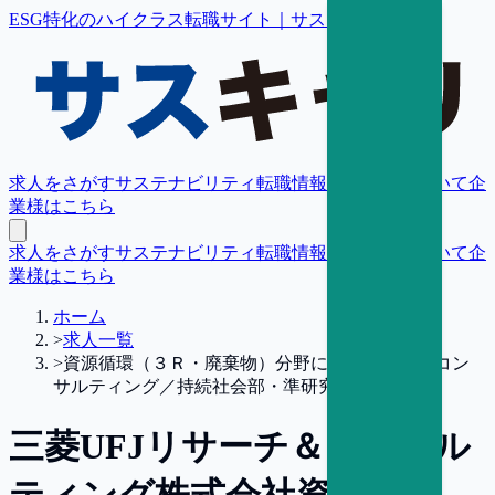
ESG特化のハイクラス転職サイト｜サスキャリ
求人をさがす
サステナビリティ転職情報
転職支援について
企
業様はこちら
求人をさがす
サステナビリティ転職情報
転職支援について
企
業様はこちら
ホーム
>
求人一覧
>
資源循環（３Ｒ・廃棄物）分野における調査・コン
サルティング／持続社会部・準研究員【東京】
三菱UFJリサーチ＆コンサル
ティング株式会社
資源循環