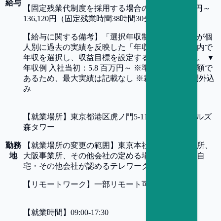
給与
【
固定残業代制度を採用する場合の詳細
】
76,270円～
136,120円（固定残業時間38時間30分/月）
【
給与に関する備考
】
「選択年収制度」（研究員が個
人別に過去の実績を反映した「年収上限」の範囲内で
年収を選択し、収益目標を設定する制度）を導入。 ▼
年収例 入社当初：5.8 百万円～ ※準研究員は、定額で
あるため、最大実績は記載なし ※裁量労働・時間外込
み
【
就業場所
】
東京都港区虎ノ門5-11-2 オランダヒルズ
森タワー
勤務
【
就業場所の変更の範囲
】
東京本社、名古屋事業所、
地
大阪事業所、その他会社の定める場所及び職員の自
宅・その他会社が認めるテレワークを行う場所
【
リモートワーク
】
一部リモート可
【
就業時間
】
09:00-17:30