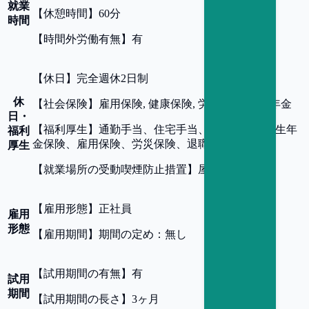
就業
【
休憩時間
】
60分
時間
【
時間外労働有無
】
有
【
休日
】
完全週休2日制
休
【
社会保険
】
雇用保険, 健康保険, 労災保険, 厚生年金
日・
【
福利厚生
】
通勤手当、住宅手当、健康保険、厚生年
福利
金保険、雇用保険、労災保険、退職金制度
厚生
【
就業場所の受動喫煙防止措置
】
屋内禁煙
【
雇用形態
】
正社員
雇用
形態
【
雇用期間
】
期間の定め：無し
【
試用期間の有無
】
有
試用
期間
【
試用期間の長さ
】
3ヶ月