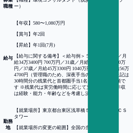
職種
ー）
【
年収
】
580〜1,080万円
【
賞与
】
年2回
【
昇給
】
年1回(7月)
【
給与に関する備考
】
＜給与例＞ 580万円／27歳／月
給与
給34万3400円 700万円／31歳／月給41万2100円 780万
円／37歳／月給45万3300円 1040万円／45歳／月給56万
4700円（管理職のため、深夜手当のみ支給） ※上記は
30時間分の残業代と首都圏手当1名分を含んだ金額で
す ※残業代は実労働時間に応じて支給します ※年収
は経験・能力・年齢などを考慮し決定します
【
就業場所
】
東京都台東区浅草橋５丁目２０−８ ＣＳ
タワー
勤務
地
【
就業場所の変更の範囲
】
全国の当社拠点