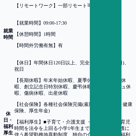
【
リモートワーク
】
一部リモート可
【
就業時間
】
09:00-17:30
就業
【
休憩時間
】
1時間
時間
【
時間外労働有無
】
有
【
休日
】
年間休日120日以上、完全週休2日制(土日)、
祝日
【
長期休暇
】
年末年始休暇、夏季休暇、年次有給休
暇、創立記念日特別休暇、慶弔休暇、リフレッシュ休
暇、傷病休暇、出産休暇
【
社会保険
】
各種社会保険完備(雇用保険、労災、健康
保険、厚生年金)
休
日・
【
福利厚生
】
■子育て・介護支援 ・短時間勤務、育児
福利
時間を法令を上回る小学1年生まで取得可能 ・介護に
厚生
伴う希望勤務地異動制度、独自の介護時間制度 ■福利