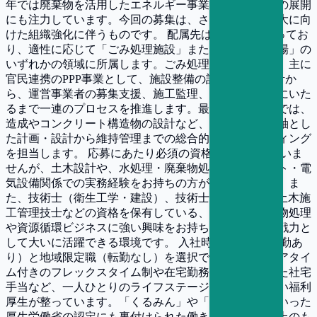
年では廃棄物を活用したエネルギー事業や資源循環への展開
にも注力しています。今回の募集は、さらなる事業拡大に向
けた組織強化に伴うものです。 配属先は2課体制となってお
り、適性に応じて「ごみ処理施設」または「最終処分場」の
いずれかの領域に所属します。ごみ処理施設領域では、主に
官民連携のPPP事業として、施設整備の計画・基本設計か
ら、運営事業者の募集支援、施工監理、モニタリングにいた
るまで一連のプロセスを推進します。最終処分場領域では、
造成やコンクリート構造物の設計など、土木分野を主軸とし
た計画・設計から維持管理までの総合的なコンサルティング
を担当します。 応募にあたり必須の資格は定められていま
せんが、土木設計や、水処理・廃棄物処理等のプラント・電
気設備関係での実務経験をお持ちの方が歓迎されます。ま
た、技術士（衛生工学・建設）、技術士補、RCCM、土木施
工管理技士などの資格を保有している、あるいは廃棄物処理
や資源循環ビジネスに強い興味をお持ちであれば、即戦力と
して大いに活躍できる環境です。 入社時に総合職（転勤あ
り）と地域限定職（転勤なし）を選択できるほか、コアタイ
ム付きのフレックスタイム制や在宅勤務制度、充実した社宅
手当など、一人ひとりのライフステージに応じた手厚い福利
厚生が整っています。「くるみん」や「えるぼし」といった
厚生労働省の認定にも裏付けられた働きやすい組織風土のも