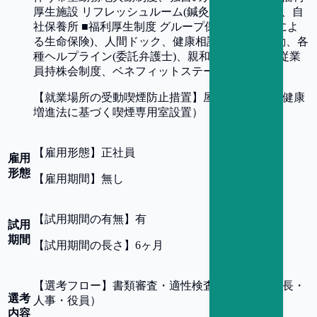
厚生施設 リフレッシュルーム(鍼灸・マッサージ)、自
社保養所 ■福利厚生制度 グループ保険(会社負担によ
る生命保険)、人間ドック、健康相談、クラブ活動、各
種ヘルプライン(委託弁護士)、親和会、慶弔金、従業
員持株会制度、ベネフィットステーション等
【
就業場所の受動喫煙防止措置
】
屋内禁煙（改正健康
増進法に基づく喫煙専用室設置）
【
雇用形態
】
正社員
雇用
形態
【
雇用期間
】
無し
【
試用期間の有無
】
有
試用
期間
【
試用期間の長さ
】
6ヶ月
【
選考フロー
】
書類審査・適性検査・面接（部門長・
選考
人事・役員）
内容