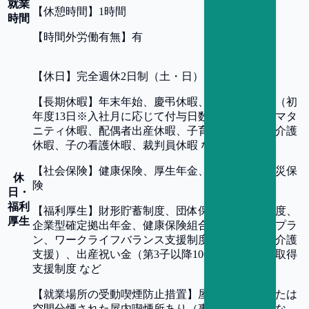
就業
【
休憩時間
】
1時間
時間
【
時間外労働有無
】
有
【
休日
】
完全週休2日制（土・日）、祝日
【
長期休暇
】
年末年始、慶弔休暇、年次有給休暇（初
年度13日※入社月に応じて付与日数変動あり）、マタ
ニティ休暇、配偶者出産休暇、子育て支援休暇、介護
休暇、子の看護休暇、裁判員休暇 など
【
社会保険
】
健康保険、厚生年金、雇用保険、労災保
休
険
日・
福利
【
福利厚生
】
財形貯蓄制度、団体保険、退職金制度、
厚生
企業型確定拠出年金、健康保険組合カフェテリアプラ
ン、ワークライフバランス支援制度（育児支援、介護
支援）、出産祝い金（第3子以降100万円）、資格取得
支援制度 など
【
就業場所の受動喫煙防止措置
】
屋内全面禁煙または
空間分煙された屋内喫煙所あり（事業所により異な