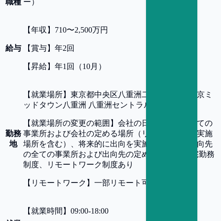
職種
ー）
【
年収
】
710〜2,500万円
給与
【
賞与
】
年2回
【
昇給
】
年1回（10月）
【
就業場所
】
東京都中央区八重洲二丁目2番1号東京ミ
ッドタウン八重洲 八重洲セントラルタワー15階
【
就業場所の変更の範囲
】
会社の日本国内外の全ての
勤務
事業所および会社の定める場所（リモートワーク実施
地
場所を含む）、将来的に出向を実施した場合は出向先
の全ての事業所および出向先の定める場所 ※在宅勤務
制度、リモートワーク制度あり
【
リモートワーク
】
一部リモート可
【
就業時間
】
09:00-18:00