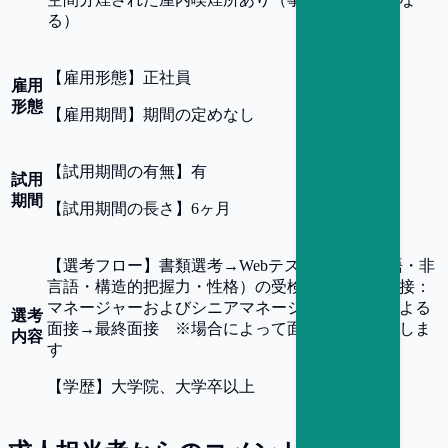
る）
【
雇用形態
】
正社員
雇用
形態
【
雇用期間
】
期間の定めなし
【
試用期間の有無
】
有
試用
期間
【
試用期間の長さ
】
6ヶ月
【
選考フロー
】
書類選考→Webテスト：SPI（言語・非
言語・構造的把握力・性格）の受検→1次・2次面接：
マネージャーおよびシニアマネージャークラスによる
選考
面接→最終面接 ※場合によって面接回数が前後しま
内容
す
【
学歴
】
大学院、大学卒以上