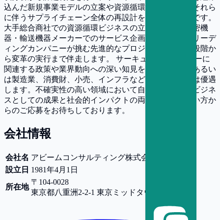
込んだ新規事業モデルの立案や資源循環戦略の構築、それら
に伴うサプライチェーン全体の再設計を支援することです。
大手総合商社での資源循環ビジネスの立ち上げや、精密機
器・輸送機器メーカーでのサービス企画など、業界のリーデ
ィングカンパニーが挑む先進的なプロジェクトの構想段階か
ら変革の実行まで伴走します。 サーキュラーエコノミーに
関連する政策や業界動向への深い知見をお持ちの方、あるい
は製造業、消費財、小売、インフラなどの実務経験者は優遇
します。不確実性の高い領域において自律的に考え、ビジネ
スとしての成果と社会的インパクトの両立を追求したい方か
らのご応募をお待ちしております。
会社情報
会社名
アビームコンサルティング株式会社
設立日
1981年4月1日
〒104-0028
所在地
東京都
八重洲2-2-1 東京ミッドタウン八重洲