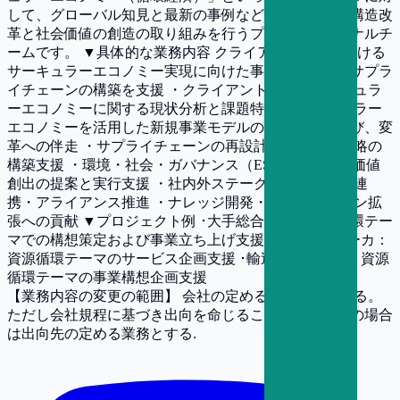
して、グローバル知見と最新の事例などを基に企業の構造改
革と社会価値の創造の取り組みを行うプロフェッショナルチ
ームです。 ▼具体的な業務内容 クライアント企業における
サーキュラーエコノミー実現に向けた事業構想およびサプラ
イチェーンの構築を支援 ・クライアント企業のサーキュラ
ーエコノミーに関する現状分析と課題特定 ・サーキュラー
エコノミーを活用した新規事業モデルの立案支援および、変
革への伴走 ・サプライチェーンの再設計、資源循環戦略の
構築支援 ・環境・社会・ガバナンス（ESG）観点での価値
創出の提案と実行支援 ・社内外ステークホルダーとの連
携・アライアンス推進 ・ナレッジ開発・サービスライン拡
張への貢献 ▼プロジェクト例 ･大手総合商社：資源循環テー
マでの構想策定および事業立ち上げ支援 ･精密機器メーカ：
資源循環テーマのサービス企画支援 ･輸送機器メーカ：資源
循環テーマの事業構想企画支援
【業務内容の変更の範囲】
会社の定める業務に従事する。
ただし会社規程に基づき出向を命じることがあり、その場合
は出向先の定める業務とする.