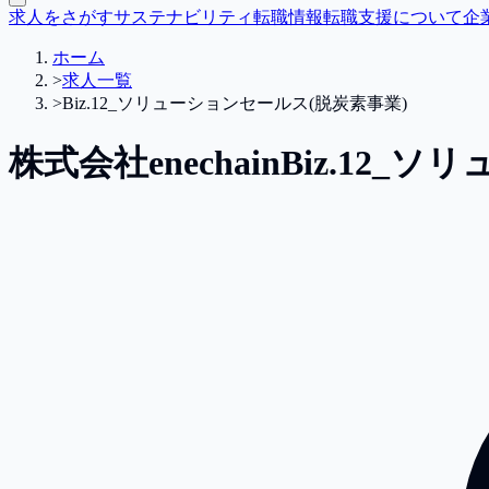
求人をさがす
サステナビリティ転職情報
転職支援について
企
ホーム
>
求人一覧
>
Biz.12_ソリューションセールス(脱炭素事業)
株式会社enechain
Biz.12_