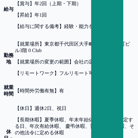
【
賞与
】
年2回（上期・下期）
給与
【
昇給
】
年1回
【
給与に関する備考
】
経験・能力を考慮し決定
【
就業場所
】
東京都千代田区大手町2-2-1 新大手町ビ
ル3階 0 Club
勤務
地
【
就業場所の変更の範囲
】
会社の定める場所
【
リモートワーク
】
フルリモート可
就業
【
時間外労働有無
】
有
時間
【
休日
】
週休2日、祝日
【
長期休暇
】
夏季休暇、年末年始休暇、会社が指定す
る日、年次有給休暇、 慶弔休暇、育児・介護休暇、そ
休
の他法令に定める休暇