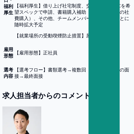
日・
【
福利厚生
】
借り上げ社宅制度、交通費支給、PCを希
福利
望スペックで申請、書籍購入補助（業務関連書籍の社
厚生
費購入）、その他、チームメンバーのニーズをもとに
随時拡大予定
【
就業場所の受動喫煙防止措置
】
屋内禁煙
雇用
【
雇用形態
】
正社員
形態
選考
【
選考フロー
】
書類選考→複数回（通常2〜3回）の面
内容
接→最終面接
求人担当者からのコメント