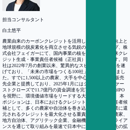
担当コンサルタント
白土悠平
農業由来のカーボンクレジットを活用し、農家の収益向上と
地球規模の脱炭素化を両立させる気鋭のスタートアップ、株
式会社フェイガーにて、国内事業の核を担う「農業由来クレ
ジット生成・事業責任者候補（正社員）」を募集します。同
社は2022年7月の創業以来、驚異的なスピードで急成長を遂
げており、「未来の市場をつくる100社」にも選出されまし
た。すでに1,500以上の農家、大手を中心に50社ほどの販売
先企業と提携しており、2025年1月にはシリーズAのファー
ストクローズで11.7億円の資金調達を完了。2029年頃のIPO
を視野に、環境価値市場をリードする大注目企業です。 本
ポジションは、日本におけるクレジット生成事業の責任者候
補として、多くの農家や自治体を巻き込み、日本の農業に還
元されるクレジットを最大化させる重責を担います。農家、
地方自治体、アグリテック企業、金融機関などとのアライア
ンスを通じて取り組みを最速で日本中に広げる「対象先の拡