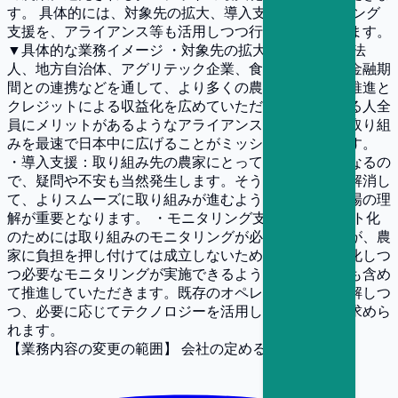
す。 具体的には、対象先の拡大、導入支援、モニタリング
支援を、アライアンス等も活用しつつ行っていただきます。
▼具体的な業務イメージ ・対象先の拡大：農家、農業法
人、地方自治体、アグリテック企業、食品関連企業、金融期
間との連携などを通して、より多くの農家に脱炭素の推進と
クレジットによる収益化を広めていただきます。関わる人全
員にメリットがあるようなアライアンスを組みつつ、取り組
みを最速で日本中に広げることがミッションとなります。
・導入支援：取り組み先の農家にとって新しい施策となるの
で、疑問や不安も当然発生します。そういった障壁を解消し
て、よりスムーズに取り組みが進むようにします。現場の理
解が重要となります。 ・モニタリング支援：クレジット化
のためには取り組みのモニタリングが必要となりますが、農
家に負担を押し付けては成立しないため、負担を最小化しつ
つ必要なモニタリングが実施できるよう、手法の検討も含め
て推進していただきます。既存のオペレーションを理解しつ
つ、必要に応じてテクノロジーを活用していくことが求めら
れます。
【業務内容の変更の範囲】
会社の定める業務