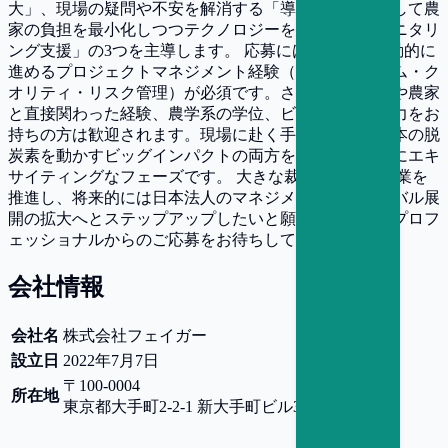
大」、現場の疑問や不安を解消する「導入支援」、そして農
家の負担を最小化しつつテクノロジーを活用する「モニタリ
ング支援」の3つを主導します。 応募には、事業を能動的に
進めるプロジェクトマネジメント経験（タスク・タイム・ク
オリティ・リスク管理）が必須です。さらに就農経験や農家
と直接関わった経験、農学系の学位、ビジネス英会話力をお
持ちの方は歓迎されます。現場に赴く手触り感と、日本の脱
炭素を動かすビッグインパクトの両方を味わえる非常にエキ
サイティングなフェーズです。 大きな裁量を持って事業を
推進し、将来的には日本法人のマネジメントやグローバル展
開の拡大へとステップアップしたいと願う、熱意あるプロフ
ェッショナルからのご応募をお待ちしております。
会社情報
会社名
株式会社フェイガー
設立日
2022年7月7日
〒100-0004
所在地
東京都
大手町2-2-1 新大手町ビル3階 0 Club