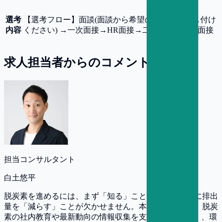
選考
【
選考フロー
】
面談(面談から希望の場合はお申し付け
内容
ください) →一次面接→HR面接→二次面接→最終面接
求人担当者からのコメント
担当コンサルタント
白土悠平
脱炭素を進めるには、まず「知る」こと、そして実際に排出
量を「減らす」ことが欠かせません。本ポジションは、脱炭
素の社内教育や最新動向の情報収集を支える「gCamp」、環