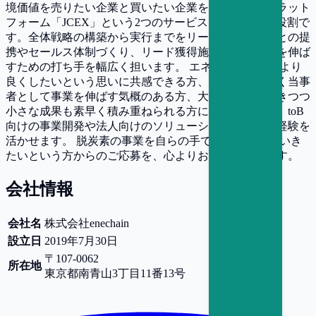
境価値を売りたい企業と買いたい企業をつなぐ取引プラット
フォーム「JCEX」という2つのサービスを成長させる役割で
す。全体戦略の構築から実行までをリードし、代理店との提
携やセールス体制づくり、リード獲得施策まで、事業を伸ば
すための打ち手を幅広く担います。 エネルギー市場をより
良くしたいという思いに共感できる方、第三者ではなく当事
者として事業を伸ばす気概のある方、大きな構想を描きつつ
小さな成果も素早く積み重ねられる方にぴったりです。toB
向けの事業開発や法人向けのソリューション営業のご経験を
活かせます。 脱炭素の事業を自らの手で大きく育てていき
たいという方からのご応募を、心よりお待ちしています。
会社情報
会社名
株式会社enechain
設立日
2019年7月30日
〒107-0062
所在地
東京都
南青山3丁目11番13号