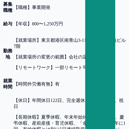
募集
【
職種
】
事業開発
職種
給与
【
年収
】
800〜1,250万円
【
就業場所
】
東京都港区南青山3-11-13 新青山東急ビル
7階
勤務
地
【
就業場所の変更の範囲
】
会社の定める事業所
【
リモートワーク
】
一部リモート可
就業
【
時間外労働有無
】
有
時間
【
休日
】
年間休日122日、完全週休2日制 (土・日)、祝
日
【
長期休暇
】
夏季休暇、年末年始休暇、有給休暇、慶
弔休暇、産前産後・育児休暇、「余白 。」休暇 (年に1