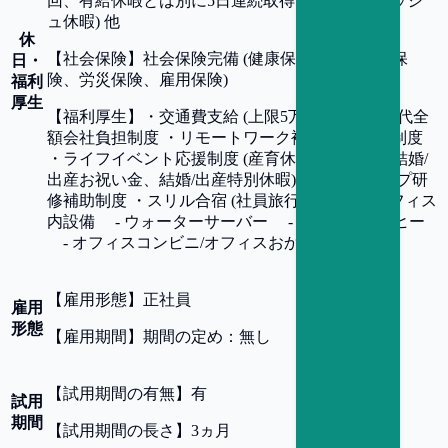
回、有給休暇とは別に5日連続取得できるリフレッシ
ュ休暇) 他
休
【
社会保険
】
社会保険完備 (健康保険、厚生年金保
日・
険、労災保険、雇用保険)
福利
厚生
【
福利厚生
】
・交通費支給 (上限5万円/月) ・書籍代全
額会社負担制度 ・リモートワーク補助金 ・社宅制度
・ライフイベント応援制度 (産育休サポート金、結婚/
出産お祝い金、結婚/出産特別休暇) ・スキルアップ研
修補助制度 ・スリル合宿 (社員旅行) ・その他オフィス
内設備 - ウォーターサーバー - ドリップコーヒー
- オフィスコンビニ/オフィスおかん 他
【
雇用形態
】
正社員
雇用
形態
【
雇用期間
】
期間の定め：無し
【
試用期間の有無
】
有
試用
期間
【
試用期間の長さ
】
3ヵ月