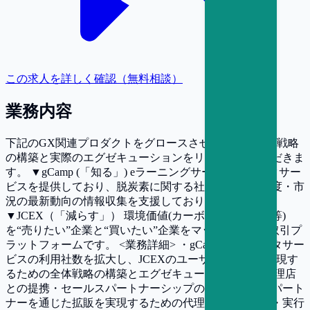
この求人を詳しく確認（無料相談）
業務内容
下記のGX関連プロダクトをグロースさせるための全体戦略
の構築と実際のエグゼキューションをリードしていただきま
す。 ▼gCamp (「知る」) eラーニングサービスとデータサー
ビスを提供しており、脱炭素に関する社内教育や、制度・市
況の最新動向の情報収集を支援しております。
▼JCEX（「減らす」） 環境価値(カーボンクレジット等)
を“売りたい”企業と“買いたい”企業をマッチングする取引プ
ラットフォームです。 <業務詳細> ・gCamp、GXデータサー
ビスの利用社数を拡大し、JCEXのユーザー数増加を実現す
るための全体戦略の構築とエグゼキューション ・代理店
との提携・セールスパートナーシップの構築、およびパート
ナーを通じた拡販を実現するための代理店戦略の立案・実行