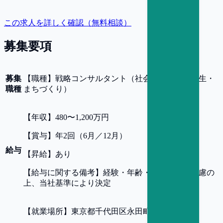
この求人を詳しく確認（無料相談）
募集要項
募集
【
職種
】
戦略コンサルタント（社会課題・地方創生・
職種
まちづくり）
【
年収
】
480〜1,200万円
【
賞与
】
年2回（6月／12月）
給与
【
昇給
】
あり
【
給与に関する備考
】
経験・年齢・能力などを考慮の
上、当社基準により決定
【
就業場所
】
東京都千代田区永田町2-10-3