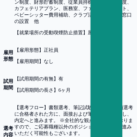
ン制度、財形貯蓄制度、従業員持株会、退職金制度、
カフェテリアプラン、医務室、ファミリーイベント、
ベビーシッター費用補助、クラブ活動、各種相談窓口
の設置 他
【
就業場所の受動喫煙防止措置
】
屋内全面禁煙
【
雇用形態
】
正社員
雇用
形態
【
雇用期間
】
なし
【
試用期間の有無
】
有
試用
期間
【
試用期間の長さ
】
6ヶ月
【
選考フロー
】
書類選考、筆記試験、面接 ※書類選考
に合格者された方に、面接および筆記試験を実施し、
内定へと進みます。 ※全社的な観点で選考しておりま
すので、ご応募職種以外のポジションで選考にお進み
選考
いただく可能性もございます。
内容