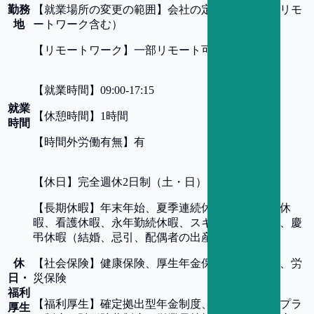
勤務
【
就業場所の変更の範囲
】
会社の定める事業所（リモ
地
ートワーク含む）
【
リモートワーク
】
一部リモート可
【
就業時間
】
09:00-17:15
就業
【
休憩時間
】
1時間
時間
【
時間外労働有無
】
有
【
休日
】
完全週休2日制（土・日）、祝日
【
長期休暇
】
年末年始、夏季連続休暇、ストック休
暇、看護休暇、永年勤続休暇、スキルアップ休暇、慶
弔休暇（結婚、忌引、配偶者の出産） 他
休
【
社会保険
】
健康保険、厚生年金保険、雇用保険、労
日・
災保険
福利
【
福利厚生
】
確定拠出型年金制度、選択制ライフプラ
厚生