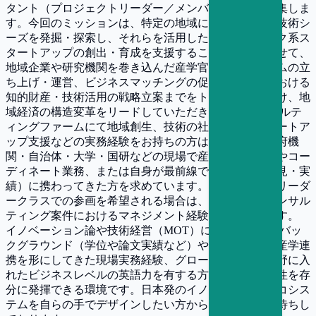
タント（プロジェクトリーダー／メンバー層）」を募集しま
す。今回のミッションは、特定の地域に眠る最先端の技術シ
ーズを発掘・探索し、それらを活用したディープテック系ス
タートアップの創出・育成を支援することです。あわせて、
地域企業や研究機関を巻き込んだ産学官コンソーシアムの立
ち上げ・運営、ビジネスマッチングの促進、大学等における
知的財産・技術活用の戦略立案までをトータルに手掛け、地
域経済の構造変革をリードしていただきます。 コンサルテ
ィングファームにて地域創生、技術の社会実装、スタートア
ップ支援などの実務経験をお持ちの方はもちろん、政府機
関・自治体・大学・国研などの現場で産学連携の支援やコー
ディネート業務、または自身が最前線で研究開発（知見・実
績）に携わってきた方を求めています。プロジェクトリーダ
ークラスでの参画を希望される場合は、調査研究やコンサル
ティング案件におけるマネジメント経験を必須とします。
イノベーション論や技術経営（MOT）に関する学術的バッ
クグラウンド（学位や論文実績など）や、大学等での産学連
携を形にしてきた現場実務経験、グローバル展開を視野に入
れたビジネスレベルの英語力を有する方は、その専門性を存
分に発揮できる環境です。日本発のイノベーションエコシス
テムを自らの手でデザインしたい方からのご応募をお待ちし