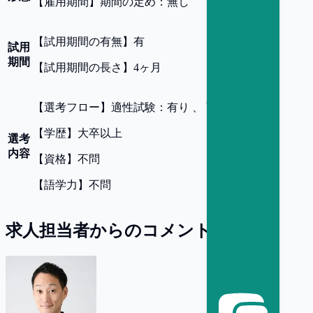
【
雇用期間
】
期間の定め：無し
【
試用期間の有無
】
有
試用
期間
【
試用期間の長さ
】
4ヶ月
【
選考フロー
】
適性試験：有り 、 面接回数：3回
【
学歴
】
大卒以上
選考
内容
【
資格
】
不問
【
語学力
】
不問
求人担当者からのコメント