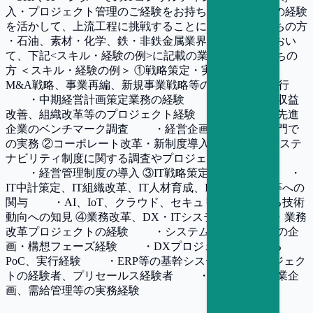
入・プロジェクト管理のご経験をお持ちで、今後はその経験
を活かして、上流工程に挑戦することにご興味をお持ちの方
・石油、素材・化学、鉄・非鉄金属業界の事業会社におい
て、下記<スキル・経験の例>に記載の業務経験をお持ちの
方 ＜スキル・経験の例＞ ①戦略策定・実行支援 ・
M&A戦略、事業再編、新規事業戦略等の戦略策定・実行
・中期経営計画策定業務の経験 ・構造改革、収益
改善、組織改革等のプロジェクト経験 ・海外含む先進
企業のベンチマーク調査 ・経営企画や事業企画部門で
の実務 ②コーポレート改革・新制度導入支援 ・サステ
ナビリティ制度に関する調査やプロジェクトへの関与
・経営管理制度の導入 ③IT戦略策定・実行支援 ・
IT中計策定、IT組織改革、IT人材育成、ITコスト分析等への
関与 ・AI、IoT、クラウド、セキュリティに関する技術
動向への知見 ④業務改革、DX・ITシステム導入 ・業務
改革プロジェクトの経験 ・システムプロジェクトの企
画・構想フェーズ経験 ・DXプロジェクトに関する
PoC、実行経験 ・ERP等の基幹システム導入プロジェク
トの経験者、プリセールス経験者 ・事業企画、営業企
画、需給管理等の実務経験