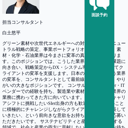
面談予約
担当コンサルタント
白土悠平
グリーン素材や次世代エネルギーへの対応、カーボンニュー
トラル戦略の策定、事業ポートフォリオの見直しなど、素
材・化学・石油業界は今まさに変革の真っただ中にありま
す。このポジションでは、こうした業界特有の複雑な課題に
向き合い、戦略策定からDX・システム導入まで一貫してク
ライアントの変革を支援します。日本の産業基盤を担う業界
の変革を、コンサルタントとして最前線で牽引できる、やり
がいの大きなポジションです。 コンサルティング・SIer・IT
ベンダーでの経験を持ち、製造業や素材・化学・石油業界の
業務に携わってきた方に向いています。上流工程へのキャリ
アシフトに挑戦したいSIer出身の方も歓迎です。新しいこと
に積極的にチャレンジしながらクライアントと共に成長して
いきたい、という前向きな意欲をお持ちの方に特にご応募い
ただきたいです。 サステナビリティと産業変革が交差する
領域で、社会と産業の両方に貢献したい方のご応募をお待ち