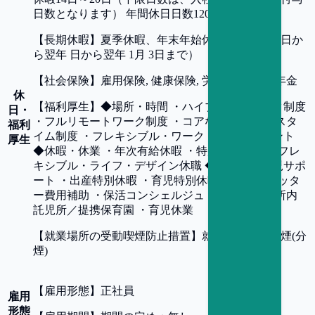
日数となります） 年間休日日数120日
【
長期休暇
】
夏季休暇、年末年始休日（ 12 月 29 日か
ら翌年 日から翌年 1月 3日まで）
【
社会保険
】
雇用保険, 健康保険, 労災保険, 厚生年金
休
【
福利厚生
】
◆場所・時間 ・ハイブリッドワーク制度
日・
・フルリモートワーク制度 ・コアなし フレックスタ
福利
イム制度 ・フレキシブル・ワーク・アレンジメント
厚生
◆休暇・休業 ・年次有給休暇 ・特別有給休暇 ・フレ
キシブル・ライフ・デザイン休職 ◆充実した育児サポ
ート ・出産特別休暇 ・育児特別休暇 ・ベビーシッタ
ー費用補助 ・保活コンシェルジュ ・大手町事業所内
託児所／提携保育園 ・育児休業
【
就業場所の受動喫煙防止措置
】
就業場所原則禁煙(分
煙)
【
雇用形態
】
正社員
雇用
形態