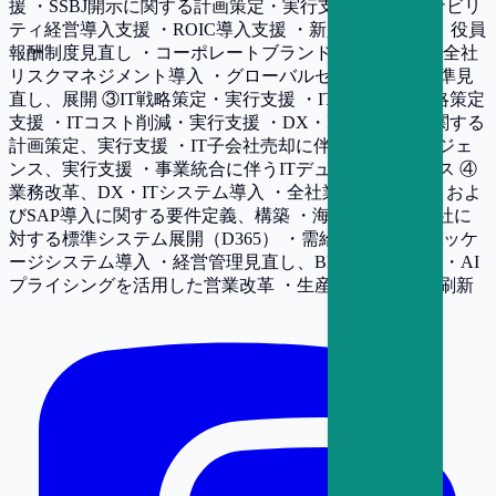
援 ・SSBJ開示に関する計画策定・実行支援 ・サステナビリ
ティ経営導入支援 ・ROIC導入支援 ・新人事制度導入、役員
報酬制度見直し ・コーポレートブランド見直し支援 ・全社
リスクマネジメント導入 ・グローバルセキュリティ基準見
直し、展開 ③IT戦略策定・実行支援 ・IT中計・DX戦略策定
支援 ・ITコスト削減・実行支援 ・DX・IT人材育成に関する
計画策定、実行支援 ・IT子会社売却に伴うデューデリジェ
ンス、実行支援 ・事業統合に伴うITデューデリジェンス ④
業務改革、DX・ITシステム導入 ・全社業務改革構想、およ
びSAP導入に関する要件定義、構築 ・海外グループ会社に
対する標準システム展開（D365） ・需給業務改革、パッケ
ージシステム導入 ・経営管理見直し、BIシステム導入 ・AI
プライシングを活用した営業改革 ・生産管理システム刷新