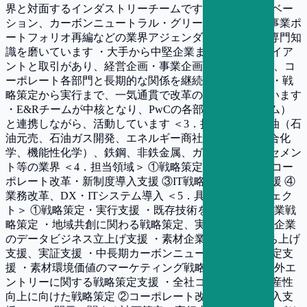
界と対面するインダストリーチームです。 ・技術イノベー
ション、カーボンニュートラル・グリーンケミカル、事業ポ
ートフォリオ再編などの業界アジェンダに向き合い、専門知
識を磨いています ・大手から中堅企業まで幅広いクライア
ントと取引があり、経営企画・事業企画、IT・DX部門、コ
ーポレート各部門と長期的な関係を継続しております ・戦
略策定から実行まで、一気通貫で改革のご支援をしています
・E&Rチームが中核となり、PwCの各部門（専門チーム）
と連携しながら、活動しています ＜3．担当業界＞ 石油（石
油元売、石油ガス開発、エネルギー商社）、化学（総合化
学、機能性化学）、鉄鋼、非鉄金属、ガラス、製紙、セメン
ト等の業界 ＜4．担当領域＞ ①戦略策定・実行支援 ②コー
ポレート改革・新制度導入支援 ③IT戦略策定・実行支援 ④
業務改革、DX・ITシステム導入 ＜5．具体的なプロジェク
ト＞ ①戦略策定・実行支援 ・既存技術を活用した新事業戦
略策定 ・地域共創に関わる戦略策定、実行支援 ・素材企業
のデータビジネス立上げ支援 ・素材企業のBtC事業立ち上げ
支援、実証支援 ・中長期カーボンニュートラル戦略策定支
援 ・素材環境価値のマーケティング戦略策定支援 ・海外エ
ントリーに関する戦略策定支援 ・全社コスト削減・生産性
向上に向けた戦略策定 ②コーポレート改革・新制度導入支