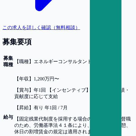
この求人を詳しく確認（無料相談）
募集要項
募集
【
職種
】
エネルギーコンサルタント
職種
【
年収
】
1,200万円〜
【
賞与
】
年1回 【インセンティブ】年１回 ※業績・
貢献度に応じて支給
【
昇給
】
有り 年1回 / 7月
給与
【
固定残業代制度を採用する場合の詳細
】
管理監督職
のため、労働基準法４１条により、労働時間、休憩、
休日の割増賃金の規定は適用されません。