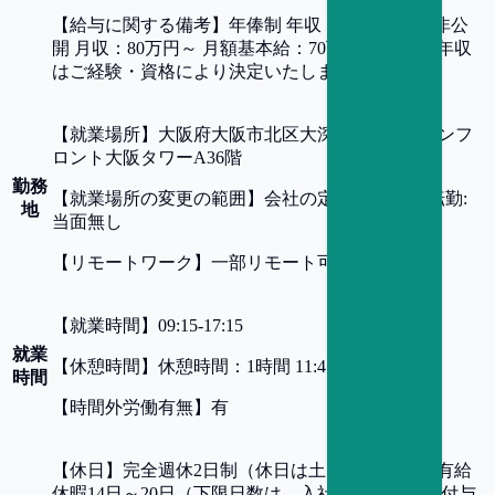
【
給与に関する備考
】
年俸制 年収：1,200万円 ~ 非公
開 月収：80万円～ 月額基本給：70万円～ ※上記年収
はご経験・資格により決定いたします。
【
就業場所
】
大阪府大阪市北区大深町４−１ グランフ
ロント大阪タワーA36階
勤務
【
就業場所の変更の範囲
】
会社の定める事業所 転勤:
地
当面無し
【
リモートワーク
】
一部リモート可
【
就業時間
】
09:15-17:15
就業
【
休憩時間
】
休憩時間：1時間 11:45～12：45
時間
【
時間外労働有無
】
有
【
休日
】
完全週休2日制（休日は土日祝日） 年間有給
休暇14日～20日（下限日数は、入社半年経過後の付与