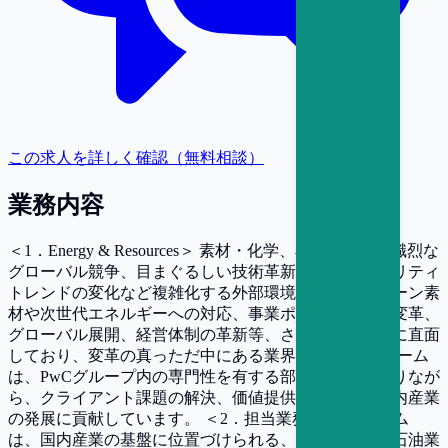
この求人を詳しく確認（無料相談）
業務内容
＜1．Energy & Resources＞ 素材・化学、石油業界は、熾烈な
グローバル競争、目まぐるしい技術革新、サステナビリティ
トレンドの変化など複雑化する外部環境の中で、グリーン素
材や次世代エネルギーへの対応、事業ポートフォリオ変革、
グローバル展開、経営体制の革新等、さまざまな課題に直面
しており、変革の真っただ中にある業界です。 E&Rチーム
は、PwCグループ内の専門性を有する部門と連携をとりなが
ら、クライアント課題の解決、価値提供を通じて、国内産業
の発展に貢献しています。 ＜2．担当業務＞ E&Rチーム
は、国内産業の基盤に位置づけられる、素材・化学や石油業