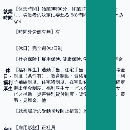
【
休憩時間
】
始業9時00分、終業17時30分を基本と
就業
し、労働者の決定に委ねる ※8時間勤務したものとみ
時間
なす
【
時間外労働有無
】
有
【
休日
】
完全週休2日制
【
社会保険
】
雇用保険, 健康保険, 労災保険, 厚生年金
【
福利厚生
】
通勤手当、住宅手当（条件有）、退職金
休
制度（条件有）、教育制度・資格補助、財形貯蓄・利
日・
子補給制度、住宅諸制度、在宅勤務手当、企業型確定
福利
拠出年金制度、福利厚生サービス会員、在宅保育サー
厚生
ビス補助、災害特別貸付制度・奨学資金貸付制度、慶
弔・見舞金、他
【
就業場所の受動喫煙防止措置
】
屋内禁煙
【
雇用形態
】
正社員
雇用