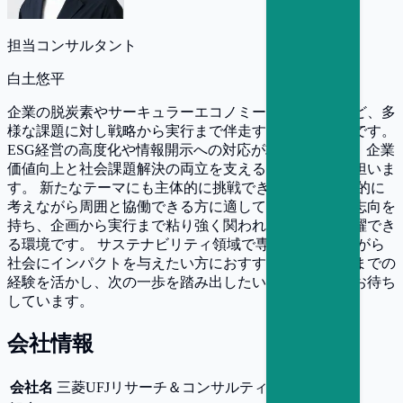
担当コンサルタント
白土悠平
企業の脱炭素やサーキュラーエコノミー、人権対応など、多
様な課題に対し戦略から実行まで伴走するポジションです。
ESG経営の高度化や情報開示への対応が求められる中、企業
価値向上と社会課題解決の両立を支える重要な役割を担いま
す。 新たなテーマにも主体的に挑戦できる方や、論理的に
考えながら周囲と協働できる方に適しています。顧客志向を
持ち、企画から実行まで粘り強く関われる方は特に活躍でき
る環境です。 サステナビリティ領域で専門性を広げながら
社会にインパクトを与えたい方におすすめです。これまでの
経験を活かし、次の一歩を踏み出したい方のご応募をお待ち
しています。
会社情報
会社名
三菱UFJリサーチ＆コンサルティング株式会社