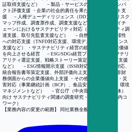
証取得支援など） －製品・サービスの社会・環境インパ
クト評価支援 ・企業の社会的責任を果たすマネジメント支
援 －人権デューディリジェンス（DD）支援 （人権リスク
マップ作成、調査票作成、調査支援など） －サプライチ
ェーンにおけるサステナビリティ対応（サステナビリティ調
達支援、取引先監査支援など） －自然資本・生物多様性
への対応支援（TNFD対応支援、環境デューディリジェンス
支援など） ・サステナビリティ経営の総合支援 ～ 企業価値
を向上させる経営 －ESG/SDGs経営プロセス支援（マテリ
アリティ選定支援、戦略ストーリー策定支援、KPI設定支援
など） －ESG情報開示支援（ISSB対応・欧州CSRD対応、
統合報告書等策定支援、外部評価向上支援など） －非財
務側面からの企業価値向上支援 ・その他 －社会安全・災
害対応（事業継続計画（BCP）、食品安全・製品安全、環境
マネジメントなど） －官公庁（中央官庁・地方自治体）
向け サステナビリティ関連の調査研究・コンサル （社内コ
ワーク）
【業務内容の変更の範囲】
同社業務全般