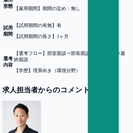
形態
【
雇用期間
】
期間の定め：無し
【
試用期間の有無
】
有
試用
期間
【
試用期間の長さ
】
3ヶ月
【
選考フロー
】
部室面談⇒部長面談⇒BU長面談⇒最
選考
終面談
内容
【
学歴
】
理系向き（環境分野）
求人担当者からのコメント