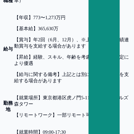
職種
革）
【
年収
】
773〜1,273万円
【
基本給
】
365,630万
【
賞与
】
年2回（6月、12月）、※上記とは別に業績連
動賞与を支給する場合があります
給与
【
昇給
】
経験、スキル、年齢を考慮の上、同社規定に
より優遇
【
給与に関する備考
】
上記とは別に業績連動賞与を支
給する場合があります
【
就業場所
】
東京都港区虎ノ門5-11-2 オランダヒルズ
勤務
森タワー
地
【
リモートワーク
】
一部リモート可
【
就業時間
】
09:00-17:30