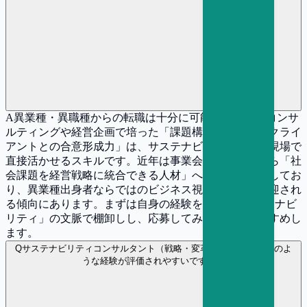
A
異業種・異職種からの転職は十分に可能です。戦略コンサ
ルティングや経営企画で培った「課題構造化力」や「クライ
アントとの合意形成力」は、サステナビリティ戦略の現場で
直接活かせるスキルです。近年は事業会社の経営層から「社
会課題を経営戦略に統合できる人材」への需要が急増してお
り、異業種出身者ならではのビジネス視点がむしろ歓迎され
る傾向にあります。まずは自身の経験を「戦略×サステナビ
リティ」の文脈で棚卸しし、応募してみることをおすすめし
ます。
Q
サステナビリティコンサルタント（戦略・変革） の選考ではどのよ
うな経験が評価されやすいですか？