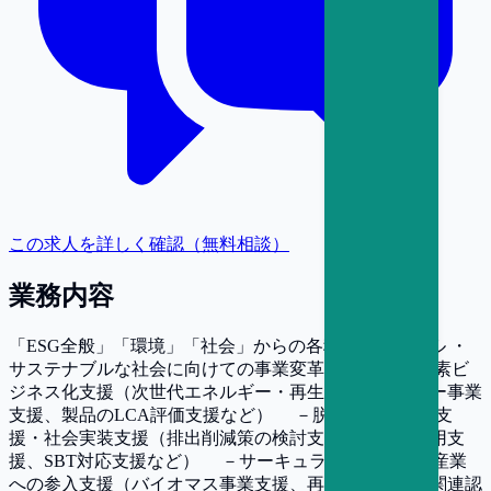
この求人を詳しく確認（無料相談）
業務内容
「ESG全般」「環境」「社会」からの各種支援コンサル ・
サステナブルな社会に向けての事業変革支援 －脱炭素ビ
ジネス化支援（次世代エネルギー・再生可能エネルギー事業
支援、製品のLCA評価支援など） －脱炭素移行計画支
援・社会実装支援（排出削減策の検討支援、排出権活用支
援、SBT対応支援など） －サーキュラーエコノミー産業
への参入支援（バイオマス事業支援、再生事業支援、関連認