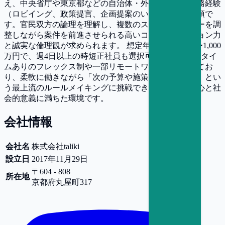
え、中央省庁や東京都などの自治体・外郭団体との実務経験
（ロビイング、政策提言、企画提案のいずれか）が必須で
す。官民双方の論理を理解し、複数のステークホルダーを調
整しながら案件を前進させられる高いコミュニケーション力
と誠実な倫理観が求められます。 想定年収は700万円〜1,000
万円で、週4日以上の時短正社員も選択可能です。コアタイ
ムありのフレックス制や一部リモートワークを導入してお
り、柔軟に働きながら「次の予算や施策をどう創るか」とい
う最上流のルールメイキングに挑戦できる、知的好奇心と社
会的意義に満ちた環境です。
会社情報
会社名
株式会社taliki
設立日
2017年11月29日
〒604 - 808
所在地
京都府
丸屋町317