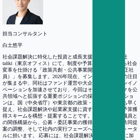
担当コンサルタント
白土悠平
社会課題解決に特化した投資と成長支援を行う株式会社
taliki（東京オフィス）にて、制度や予算のレイヤーから社会
変革を仕掛ける「政策共創・公共事業開発 セールス（正社
員）」を募集します。2026年現在、インパクト投資への注目
が集まる中、同社はファンド運営や大企業とのオープンイノ
ベーションを加速させており、今回はそのネットワークを公
共領域へと拡張する重要ポジションの採用です。 ミッショ
ンは、国（中央省庁）や東京都の政策・予算動向をいち早く
捉え、社会課題解決や起業家支援に資する新規施策・予算獲
得スキームを構想・提案することです。官僚や自治体職員と
の関係構築から、公募・委託事業の獲得、他企業との共同提
案の調整、そして社内の実行フェーズへの接続までをトータ
ルに担います。 応募には、社会課題解決への強い情熱に加