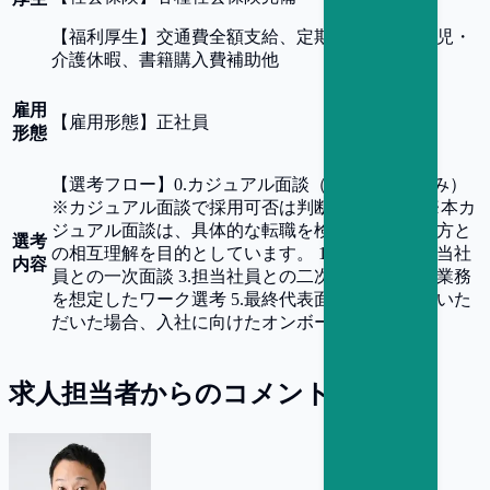
【
福利厚生
】
交通費全額支給、定期健康診断、育児・
介護休暇、書籍購入費補助他
雇用
【
雇用形態
】
正社員
形態
【
選考フロー
】
0.カジュアル面談（ご希望の方のみ）
※カジュアル面談で採用可否は判断しません。 ※本カ
ジュアル面談は、具体的な転職を検討されている方と
選考
の相互理解を目的としています。 1.書類選考 2.担当社
内容
員との一次面談 3.担当社員との二次面談 4.実際の業務
を想定したワーク選考 5.最終代表面談 6.内定承諾いた
だいた場合、入社に向けたオンボーディング
求人担当者からのコメント