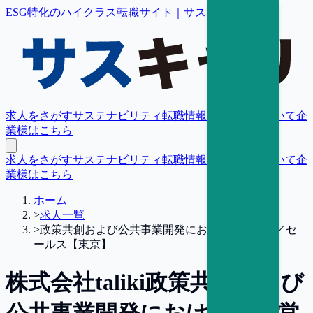
ESG特化のハイクラス転職サイト｜サスキャリ
求人をさがす
サステナビリティ転職情報
転職支援について
企
業様はこちら
求人をさがす
サステナビリティ転職情報
転職支援について
企
業様はこちら
ホーム
>
求人一覧
>
政策共創および公共事業開発における提案営業／セ
ールス【東京】
株式会社taliki
政策共創および
公共事業開発における提案営