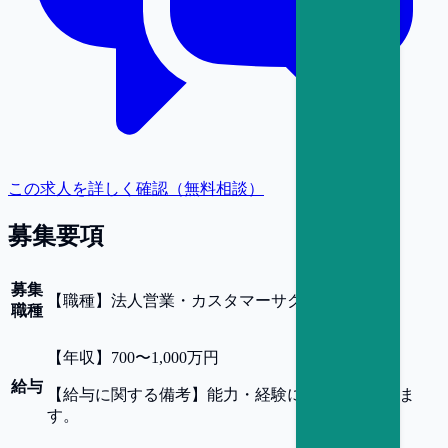
この求人を詳しく確認（無料相談）
募集要項
募集
【
職種
】
法人営業・カスタマーサクセス
職種
【
年収
】
700〜1,000万円
給与
【
給与に関する備考
】
能力・経験によって決定しま
す。