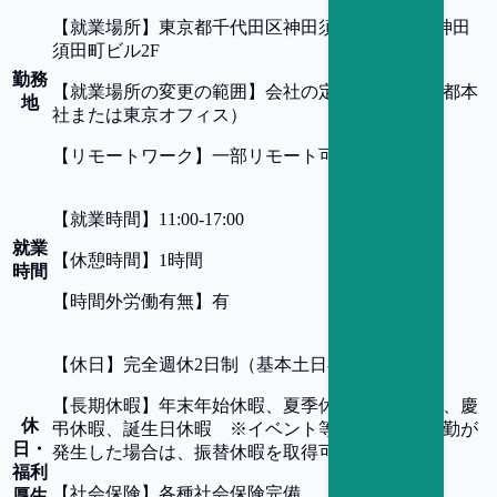
【
就業場所
】
東京都千代田区神田須田町2-5 東京神田
須田町ビル2F
勤務
【
就業場所の変更の範囲
】
会社の定める場所（京都本
地
社または東京オフィス）
【
リモートワーク
】
一部リモート可
【
就業時間
】
11:00-17:00
就業
【
休憩時間
】
1時間
時間
【
時間外労働有無
】
有
【
休日
】
完全週休2日制（基本土日祝）
【
長期休暇
】
年末年始休暇、夏季休暇、有給休暇、慶
休
弔休暇、誕生日休暇 ※イベント等により休日出勤が
日・
発生した場合は、振替休暇を取得可
福利
【
社会保険
】
各種社会保険完備
厚生