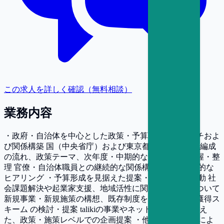
この求人を詳しく確認（無料相談）
業務内容
・政府・自治体を中心とした政策・予算動向のリサーチおよ
び関係構築 国（中央省庁）および東京都における 予算編成
の流れ、政策テーマ、次年度・中期的な重点領域の把握・整
理 官僚・自治体職員との継続的な関係構築および定期的な
ヒアリング ・予算形成を見据えた提案・ロビイング活動 社
会課題解決や起業家支援、地域活性に関するテーマについて
新規事業・新規施策の構想、既存制度を活用した予算獲得ス
キーム の検討・提案 talikiの事業やネットワークを踏まえ
た、政策・施策レベルでの企画提案 ・他企業との連携によ