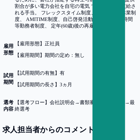
割合が多い電力会社を自宅の電気 で利用すると支給さ
れる手当。 フレックスタイム制度、育児・介護休業制
度、 AMITIME制度、自己啓発活動援助制度、短時間
等勤務者制度、 定年(60歳)後の再雇用制度
【
雇用形態
】
正社員
雇用
形態
【
雇用期間
】
期間の定め：無し
【
試用期間の有無
】
有
試用
期間
【
試用期間の長さ
】
3ヵ月
選考
【
選考フロー
】
会社説明会→書類審査→一次選考→最
内容
終選考
求人担当者からのコメント