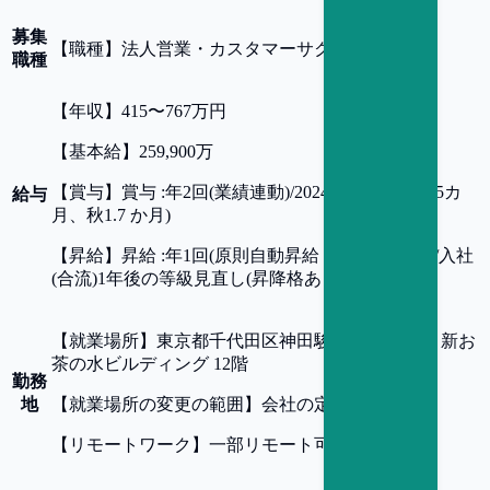
募集
【
職種
】
法人営業・カスタマーサクセス
職種
【
年収
】
415〜767万円
【
基本給
】
259,900万
【
賞与
】
賞与 :年2回(業績連動)/2024年度実績(春1.5カ
給与
月、秋1.7 か月)
【
昇給
】
昇給 :年1回(原則自動昇給 ※一部例外有)/入社
(合流)1年後の等級見直し(昇降格あり)
【
就業場所
】
東京都千代田区神田駿河台４丁目３ 新お
茶の水ビルディング 12階
勤務
地
【
就業場所の変更の範囲
】
会社の定める事業所
【
リモートワーク
】
一部リモート可