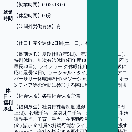
【
就業時間
】
09:00-18:00
就業
【
休憩時間
】
60分
時間
【
時間外労働有無
】
有
【
休日
】
完全週休2日制(土・日)、祝祭日
【
長期休暇
】
夏期休暇(年5日)、年末年始休暇(年6日)、
特別休暇、年次有給休暇(初年度10日、勤続年数に応じ
最長20日)、ライフワー ク休暇(初年度は10日、等級に
応じ最長14日)、ソーシャル・タイム※(年20日)、アニ
バーサリー休暇(年5日) ※ソーシャル・タイムは、ボラ
ンティア等の活動に参加する際に利用できる有休制度
休
【
社会保険
】
各種社会保険完備
日・
福利
【
福利厚生
】
社員持株会制度 通勤手当 (月額50,000円
厚生
上限)、役職手当、単身赴任手当、現場作業手当、生活
調整手当、子育て手当、在宅勤務手当、あみ電手当
(※) ほか ※社員の持続可能なライフスタイルを応援す
るために、会社が指定する再生可能エネルギーの提供