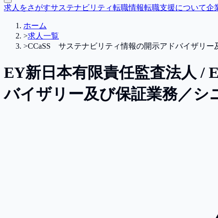
求人をさがす
サステナビリティ転職情報
転職支援について
企
ホーム
>
求人一覧
>
CCaSS サステナビリティ情報の開示アドバイザリ
EY新日本有限責任監査法人 / EY
バイザリー及び保証業務／シ