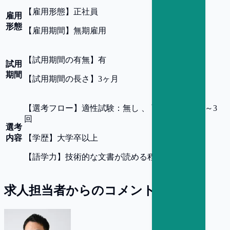
【
雇用形態
】
正社員
雇用
形態
【
雇用期間
】
無期雇用
【
試用期間の有無
】
有
試用
期間
【
試用期間の長さ
】
3ヶ月
【
選考フロー
】
適性試験：無し 、 面接回数：2回～3
回
選考
内容
【
学歴
】
大学卒以上
【
語学力
】
技術的な文書が読める程度の英語力
求人担当者からのコメント