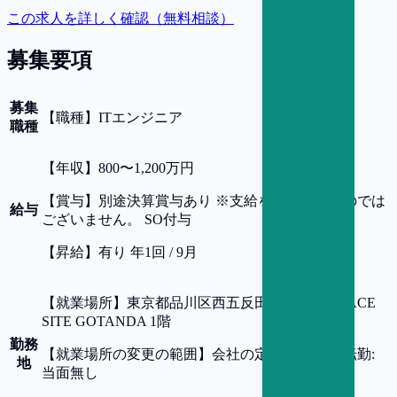
この求人を詳しく確認（無料相談）
募集要項
募集
【
職種
】
ITエンジニア
職種
【
年収
】
800〜1,200万円
【
賞与
】
別途決算賞与あり ※支給を保証するものでは
給与
ございません。 SO付与
【
昇給
】
有り 年1回 / 9月
【
就業場所
】
東京都品川区西五反田3-6-32 TERRACE
SITE GOTANDA 1階
勤務
【
就業場所の変更の範囲
】
会社の定める事業所 転勤:
地
当面無し