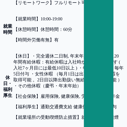
【
リモートワーク
】
フルリモート可
【
就業時間
】
10:00-19:00
就業
【
休憩時間
】
休憩時間：60分
時間
【
時間外労働有無
】
有
【
休日
】
・完全週休二日制, 年末年始 年間休日：120
年間有給休暇：有給休暇は入社時から付与されます (
入社7ヶ月目には最低10日以上 ) ・年次傷病休暇、毎年
5日付与 ・女性休暇 （毎月1日は出勤扱い有給休暇を
休
取得可能 。2日目以降出勤扱い無給休暇を取得可能 ）
日・
・その他休暇（慶弔・年末年始）
福利
厚生
【
社会保険
】
雇用保険, 健康保険, 労災保険, 厚生年金
【
福利厚生
】
通勤交通費支給 健康保険組合 SO付与
【
就業場所の受動喫煙防止措置
】
就業場所 全面禁煙