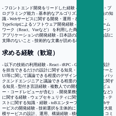
- フロントエンド開発をリードした経験 - 高い設計能力・プ
ログラミング能力 - 基本的なアルゴリズム・データ構造の知
識 - Webサービスに関する開発・運用・改善の実務経験 -
TypeScriptによるソフトウェア開発経験 - モダンなフレーム
ワーク（React、Vueなど） を利用した商用シングルページ
アプリケーションの開発経験 - 日本語の読み・書き・会話に
支障のないこと - 技術的な文書が読める程度の英語力
求める経験（歓迎）
- 以下の技術の利用経験 - React - tRPC - GraphQL - 内部設計
を担当できるだけの設計に関する知見・経験 - デザイナーと
UI等に関して議論できる程度のデザインに関する知見 - バッ
クエンドエンジニアと議論できる程度のバックエンドに関す
る知見 - 型付き言語経験 - 複数人での開発経験 (設計レビュ
ー・コードレビューが含む） - 開発業務効率化 (CI/CD など)
に関する経験 - ウェブセキュリティに関する知識・経験 - テ
ストに関する知識・経験 - toBエンタープライズ向けWebサ
ービスの開発経験 - 技術選択を主体的にした経験 - 中〜大規
模サービスの設計、運用、構築経験 - 積極的なテキストコミ