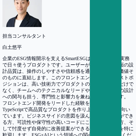
担当コンサルタント
白土悠平
企業のESG情報開示を支えるSmartESGは、大手企業が実務
で日々使うプロダクトです。ユーザーが直接触れる画面の設
計品質は、操作のしやすさや信頼感を通じてサービス価値そ
のものに直結します。このフロントエンドスペシャリストポ
ジションは、高い技術力でプロダクトの表層を支えるだけで
なく、チームへのテクニカルなリードやビジネス要件の設計
への関与も担う、専門性と影響力を兼ね備えた役割です。
フロントエンド開発をリードした経験を持ち、Reactや
TypeScriptで高品質なプロダクトを作り上げてきた方に向い
ています。ビジネスサイドの意図を汲んで設計・提案ができ
る方、可読性や保守性の高いコードにこだわりを持つ方、そ
して忖度せず自発的に改善提案ができるスタンスの方を特に
歓迎します。ESG×AIという領域への関心もぜひお持ちくだ