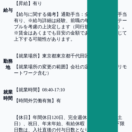
【
昇給
】
有り
給与
【
給与に関する備考
】
通勤手当：全額支給、残業手当
有り、※給与詳細は経験、前職の年収、同行基準テー
ブルを考慮の上決定します（同行規定による提示）。
※賃金はあくまでも目安の金額であり、選考を通じて
上下する可能性があります。
【
就業場所
】
東京都東京都千代田区丸の内1-4-5
勤務
【
就業場所の変更の範囲
】
会社の定める事業所（リモ
地
ートワーク含む）
【
就業時間
】
08:40-17:10
就業
時間
【
時間外労働有無
】
有
【
休日
】
年間休日120日、完全週休2日制（原則、土
日）、祝日、年末年始、有給休暇（4日～21日※下限
日数は、入社直後の付与日数となります）