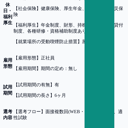
休
【
社会保険
】
健康保険、厚生年金、雇用保険、労災保
日・
険
福利
厚生
【
福利厚生
】
年金制度、財形、持株会、住宅資金貸付
制度、各種研修・資格補助制度あり
【
就業場所の受動喫煙防止措置
】
屋内全面禁煙
【
雇用形態
】
正社員
雇用
形態
【
雇用期間
】
期間の定め：無し
【
試用期間の有無
】
有
試用
期間
【
試用期間の長さ
】
6ヶ月
選考
【
選考フロー
】
面接複数回(WEB・対面いずれか)、適
内容
性試験