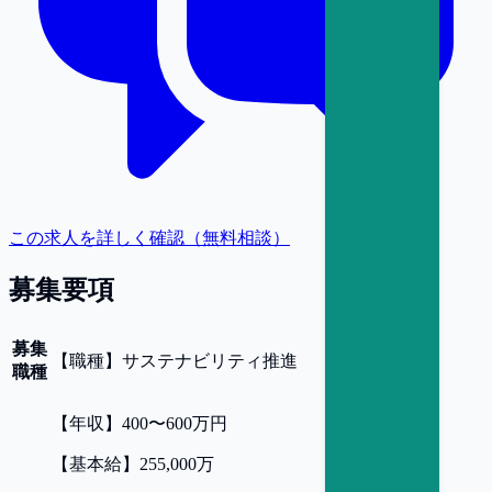
この求人を詳しく確認（無料相談）
募集要項
募集
【
職種
】
サステナビリティ推進
職種
【
年収
】
400〜600万円
【
基本給
】
255,000万