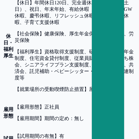
【
休日
】
年間休日120日、完全週休2日制（原則、土
日）、祝日、年末年始、有給休暇（最大20日）、GW
休暇、慶弔休暇、リフレッシュ休暇、看護・介護休
暇、子育て支援休暇
【
社会保険
】
健康保険、厚生年金保険、雇用保険、労
休
災保険
日・
福利
【
福利厚生
】
資格取得支援制度、研修支援制度、年金
厚生
制度、住宅資金貸付制度、従業員財形、従業員持ち株
会、シニアライフプラン支援制度、行員団体保険、共
済会、託児補助・ベビーシッター・子育て支援関連制
度等
【
就業場所の受動喫煙防止措置
】
屋内全面禁煙
【
雇用形態
】
正社員
雇用
形態
【
雇用期間
】
期間の定め：無し
【
試用期間の有無
】
有
試用