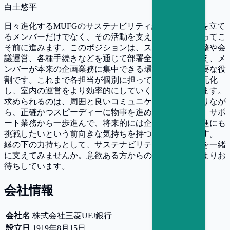
白土悠平
日々進化するMUFGのサステナビリティ経営は、戦略を立て
るメンバーだけでなく、その活動を支える人の力があってこ
そ前に進みます。このポジションは、スケジュール調整や会
議運営、各種手続きなどを通じて部署全体の運営を支え、メ
ンバーが本来の企画業務に集中できる環境をつくる重要な役
割です。これまで各担当が個別に担っていた業務を一元化
し、室内の運営をより効率的にしていく仕事でもあります。
求められるのは、周囲と良いコミュニケーションを取りなが
ら、正確かつスピーディーに物事を進められる方です。サポ
ート業務から一歩進んで、将来的には企画の立案や推進にも
挑戦したいという前向きな気持ちを持つ方を歓迎します。
縁の下の力持ちとして、サステナビリティ経営の進化を一緒
に支えてみませんか。意欲ある方からのご応募を、心よりお
待ちしています。
会社情報
会社名
株式会社三菱UFJ銀行
設立日
1919年8月15日