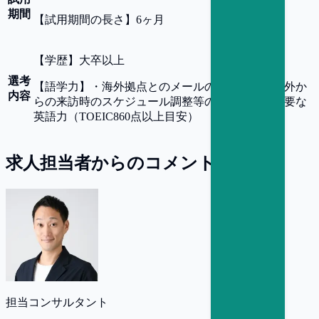
期間
【
試用期間の長さ
】
6ヶ月
【
学歴
】
大卒以上
選考
【
語学力
】
・海外拠点とのメールのやりとりや海外か
内容
らの来訪時のスケジュール調整等の業務遂行に必要な
英語力（TOEIC860点以上目安）
求人担当者からのコメント
担当コンサルタント