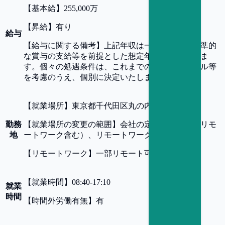
【
基本給
】
255,000万
【
昇給
】
有り
給与
【
給与に関する備考
】
上記年収は一定の残業、標準的
な賞与の支給等を前提とした想定年収水準となりま
す。個々の処遇条件は、これまでのご経験・スキル等
を考慮のうえ、個別に決定いたします。
【
就業場所
】
東京都千代田区丸の内1-4-5
勤務
【
就業場所の変更の範囲
】
会社の定める事業所（リモ
地
ートワーク含む）、リモートワークは相談可
【
リモートワーク
】
一部リモート可
【
就業時間
】
08:40-17:10
就業
時間
【
時間外労働有無
】
有