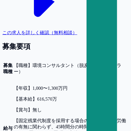
この求人を詳しく確認（無料相談）
募集要項
募集
【
職種
】
環境コンサルタント（脱炭素・サーキュラ
職種
ー）
【
年収
】
1,000〜1,300万円
【
基本給
】
616,570万
【
賞与
】
無し
【
固定残業代制度を採用する場合の詳細
】
時間外労働
の有無に関わらず、45時間分の時間外手当として
給与