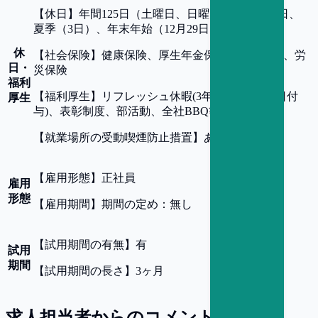
【
休日
】
年間125日（土曜日、日曜日、国民の祝日、
夏季（3日）、年末年始（12月29日～1月3日）
休
【
社会保険
】
健康保険、厚生年金保険、雇用保険、労
日・
災保険
福利
【
福利厚生
】
リフレッシュ休暇(3年勤続ごとに5日付
厚生
与)、表彰制度、部活動、全社BBQ等のイベント
【
就業場所の受動喫煙防止措置
】
あり
【
雇用形態
】
正社員
雇用
形態
【
雇用期間
】
期間の定め：無し
【
試用期間の有無
】
有
試用
期間
【
試用期間の長さ
】
3ヶ月
求人担当者からのコメント