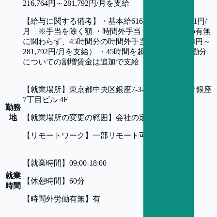
216,764円～281,792円/月を支給
【
給与に関する備考
】
・基本給616,570円～801,541円/
月 ※手当を除く額 ・時間外手当（時間外労働の有無
に関わらず、45時間分の時間外手当として216,764円～
281,792円/月を支給） ・45時間を超える時間外労働分
についての割増賃金は追加で支給
【
就業場所
】
東京都中央区銀座7-3-5 ヒューリック銀座
7丁目ビル 4F
勤務
地
【
就業場所の変更の範囲
】
会社の定める事業所
【
リモートワーク
】
一部リモート可
【
就業時間
】
09:00-18:00
就業
【
休憩時間
】
60分
時間
【
時間外労働有無
】
有