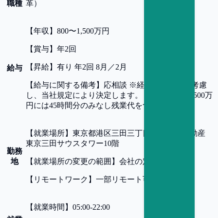
職種
革）
【
年収
】
800〜1,500万円
【
賞与
】
年2回
【
昇給
】
有り 年2回 8月／2月
給与
【
給与に関する備考
】
応相談 ※経験・スキルを考慮
し、当社規定により決定します。 ※年収800～1,500万
円には45時間分のみなし残業代を含みます。
【
就業場所
】
東京都港区三田三丁目5-27 住友不動産
東京三田サウスタワー10階
勤務
地
【
就業場所の変更の範囲
】
会社の定める事業所
【
リモートワーク
】
一部リモート可
【
就業時間
】
05:00-22:00