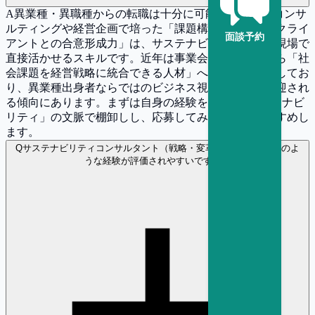
A
異業種・異職種からの転職は十分に可能です。戦略コンサ
ルティングや経営企画で培った「課題構造化力」や「クライ
面談予約
アントとの合意形成力」は、サステナビリティ戦略の現場で
直接活かせるスキルです。近年は事業会社の経営層から「社
会課題を経営戦略に統合できる人材」への需要が急増してお
り、異業種出身者ならではのビジネス視点がむしろ歓迎され
る傾向にあります。まずは自身の経験を「戦略×サステナビ
リティ」の文脈で棚卸しし、応募してみることをおすすめし
ます。
Q
サステナビリティコンサルタント（戦略・変革） の選考ではどのよ
うな経験が評価されやすいですか？