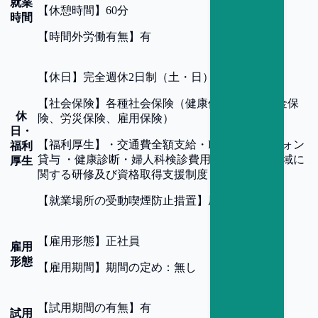
就業
【
休憩時間
】
60分
時間
【
時間外労働有無
】
有
【
休日
】
完全週休2日制（土・日）、祝日
【
社会保険
】
各種社会保険（健康保険、厚生年金保
休
険、労災保険、雇用保険）
日・
【
福利厚生
】
・交通費全額支給・PC/スマートフォン
福利
貸与 ・健康診断・婦人科検診費用負担 ・事業領域に
厚生
関する研修及び資格取得支援制度
【
就業場所の受動喫煙防止措置
】
屋内全面禁煙
【
雇用形態
】
正社員
雇用
形態
【
雇用期間
】
期間の定め：無し
【
試用期間の有無
】
有
試用