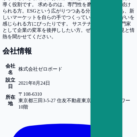
導く役割です。 求めるのは、専門性を磨きながら学び続け
られる方。ESGという広がりつつある分野に関心を持ち、新
しいマーケットを自らの手でつくっていくことにやりがいを
感じられる方にぴったりです。 サステナビリティの専門家
として企業の変革を後押ししたい方。ぜひあなたの知見と情
熱を聞かせてください。
会社情報
会社
株式会社ゼロボード
名
設立
2021年8月24日
日
〒108-6310
所在
東京都
三田3-5-27 住友不動産東京三田サウスタワー
地
10階