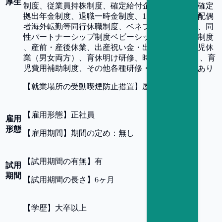
厚生
制度、従業員持株制度、確定給付企業年金制度、確定
拠出年金制度、退職一時金制度、15年休暇制度、配偶
者海外転勤等同行休職制度、ベネフィット・ワン、同
性パートナーシップ制度ベビーシッターサービス制度
、産前・産後休業、出産祝い金・出産一時金、育児休
業（男女両方）、育休明け研修、時短・時差勤務 、育
児費用補助制度、その他各種研修・資格補助制度あり
【
就業場所の受動喫煙防止措置
】
屋内全面禁煙
【
雇用形態
】
正社員
雇用
形態
【
雇用期間
】
期間の定め：無し
【
試用期間の有無
】
有
試用
期間
【
試用期間の長さ
】
6ヶ月
【
学歴
】
大卒以上