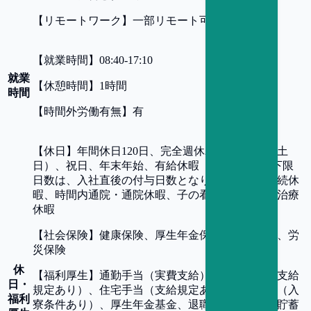
【
リモートワーク
】
一部リモート可
【
就業時間
】
08:40-17:10
就業
【
休憩時間
】
1時間
時間
【
時間外労働有無
】
有
【
休日
】
年間休日120日、完全週休2日制（原則、土
日）、祝日、年末年始、有給休暇（4日～21日※下限
日数は、入社直後の付与日数となります））、連続休
暇、時間内通院・通院休暇、子の看護休暇、不妊治療
休暇
【
社会保険
】
健康保険、厚生年金保険、雇用保険、労
災保険
休
【
福利厚生
】
通勤手当（実費支給）、家族手当（支給
日・
規定あり）、住宅手当（支給規定あり）、寮社宅（入
福利
寮条件あり）、厚生年金基金、退職金制度、財形貯蓄