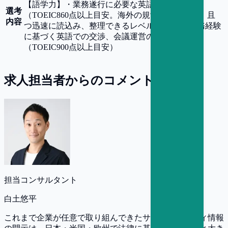
【
語学力
】
・業務遂行に必要な英語力は必須
選考
（TOEIC860点以上目安。海外の規制文書を正確、且
内容
つ迅速に読込み、整理できるレベル） ・海外業務経験
に基づく英語での交渉、会議運営のスキルは歓迎
（TOEIC900点以上目安）
求人担当者からのコメント
担当コンサルタント
白土悠平
これまで企業が任意で取り組んできたサステナビリティ情報