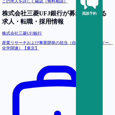
この求人を詳しく確認（無料相談）
株式会社三菱UFJ銀行
が募集している
面談予約
求人・転職・採用情報
株式会社三菱UFJ銀行
産業リサーチおよび事業開発の担当（自動車、エネルギー、
化学関連）【東京】