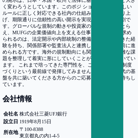
の開示は、日本・米国・欧州で法律に基づくルールへと大き
く変わろうとしています。このポジ ションは、その新しい
ルールに正しく対応できる社内の仕組みを一からつくり上
げ、期限通りに信頼性の高い開示を実現する重要な役割で
す。グローバルな規制の動きや投資家の期待を的確にとら
え、MUFGの企業価値向上を支える仕事といえます。 求め
られるのは、法定開示や内部統制の整備をリードしてきた経
験を持ち、関係部署や監査法人と連携しながら物事を前に進
められる方です。海外の規制動向にも関心を持ち、複雑な課
題を整理して着実に形にしていくことが得意な方に向いてい
ます。 これまで培ってきた専門性を、これからの開示制度
づくりという最前線で発揮してみませんか。新しい時代の基
盤を共に築いてくださる方からのご応募を、心よりお待ちし
ています。
会社情報
会社名
株式会社三菱UFJ銀行
設立日
1919年8月15日
〒100-8388
所在地
東京都
丸の内1-4-5