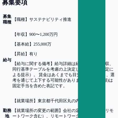
募集要項
募集
【
職種
】
サステナビリティ推進
職種
【
年収
】
900〜1,200万円
【
基本給
】
255,000万
【
昇給
】
有り
給与
【
給与に関する備考
】
給与詳細は経験、前職の年収、
同行基準テーブルを考慮の上決定します（同行規定に
よる提示）。 賃金はあくまでも目安の金額であり、選
考を通じて上下する可能性があります。 月給(月額)は
固定手当を含めた表記です。
【
就業場所
】
東京都千代田区丸の内1-4-5
勤務
【
就業場所の変更の範囲
】
会社の定める事業所（リモ
地
ートワーク含む）、リモートワークは相談可