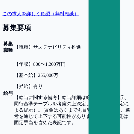
この求人を詳しく確認（無料相談）
募集要項
募集
【
職種
】
サステナビリティ推進
職種
【
年収
】
800〜1,200万円
【
基本給
】
255,000万
【
昇給
】
有り
給与
【
給与に関する備考
】
給与詳細は経験、前職の年収、
同行基準テーブルを考慮の上決定します（同行規定に
よる提示）。 賃金はあくまでも目安の金額であり、選
考を通じて上下する可能性があります。 月給(月額)は
固定手当を含めた表記です。