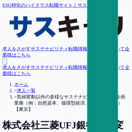
ESG特化のハイクラス転職サイト｜サスキャリ
求人をさがす
サステナビリティ転職情報
転職支援について
企
業様はこちら
求人をさがす
サステナビリティ転職情報
転職支援について
企
業様はこちら
ホーム
>
求人一覧
>
気候変動以外の多様なサステナビリティ経営の企画
業務（例：自然資本、循環型経済、人権尊重など）
【東京】
株式会社三菱UFJ銀行
気候変