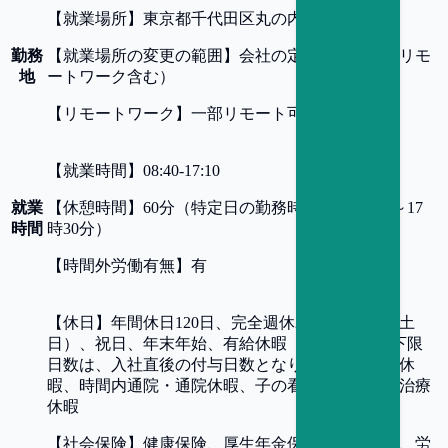
【
就業場所
】
東京都千代田区丸の内1-4-5
勤務
【
就業場所の変更の範囲
】
会社の定める事業所（リモ
地
ートワーク含む）
【
リモートワーク
】
一部リモート可
【
就業時間
】
08:40-17:10
就業
【
休憩時間
】
60分（特定日の勤務時間：8時40分～17
時間
時30分）
【
時間外労働有無
】
有
【
休日
】
年間休日120日、完全週休2日制（原則、土
日）、祝日、年末年始、有給休暇（4日～21日※下限
日数は、入社直後の付与日数となります）、連続休
暇、時間内通院・通院休暇、子の看護休暇、不妊治療
休暇
【
社会保険
】
健康保険、厚生年金保険、雇用保険、労