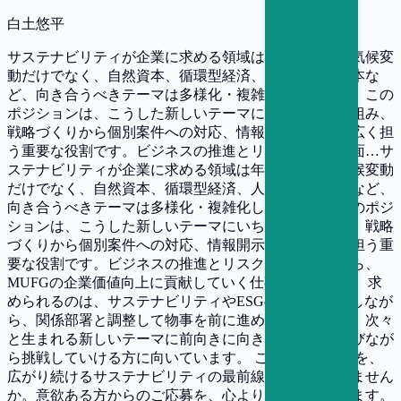
白土悠平
サステナビリティが企業に求める領域は年々広がり、気候変
動だけでなく、自然資本、循環型経済、人権、人的資本な
ど、向き合うべきテーマは多様化・複雑化しています。この
ポジションは、こうした新しいテーマにいち早く取り組み、
戦略づくりから個別案件への対応、情報開示までを幅広く担
う重要な役割です。ビジネスの推進とリスク管理の両面…サ
ステナビリティが企業に求める領域は年々広がり、気候変動
だけでなく、自然資本、循環型経済、人権、人的資本など、
向き合うべきテーマは多様化・複雑化しています。このポジ
ションは、こうした新しいテーマにいち早く取り組み、戦略
づくりから個別案件への対応、情報開示までを幅広く担う重
要な役割です。ビジネスの推進とリスク管理の両面から、
MUFGの企業価値向上に貢献していく仕事といえます。 求
められるのは、サステナビリティやESGの知見を活かしなが
ら、関係部署と調整して物事を前に進められる方です。次々
と生まれる新しいテーマに前向きに向き合い、自ら学びなが
ら挑戦していける方に向いています。 これまでの経験を、
広がり続けるサステナビリティの最前線で発揮してみません
か。意欲ある方からのご応募を、心よりお待ちしています。