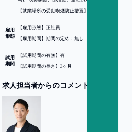
【
就業場所の受動喫煙防止措置
】
あり
【
雇用形態
】
正社員
雇用
形態
【
雇用期間
】
期間の定め：無し
【
試用期間の有無
】
有
試用
期間
【
試用期間の長さ
】
3ヶ月
求人担当者からのコメント