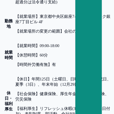
超過分は法令通り支給)
【
就業場所
】
東京都中央区銀座7-3-5 ヒューリック銀
勤務
座7丁目ビル 4F
地
【
就業場所の変更の範囲
】
会社の定める事業所
【
就業時間
】
09:00-18:00
就業
【
休憩時間
】
60分
時間
【
時間外労働有無
】
有
【
休日
】
年間125日（土曜日、日曜日、国民の祝日、
夏季（3日）、年末年始（12月29日～1月3日）
休
【
社会保険
】
健康保険、厚生年金保険、雇用保険、
日・
労災保険
福利
【
福利厚生
】
リフレッシュ休暇(3年勤続ごとに5日付
厚生
与)、表彰制度、部活動、全社BBQ等のイベント