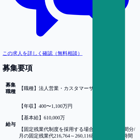
この求人を詳しく確認（無料相談）
募集要項
募集
【
職種
】
法人営業・カスタマーサクセス
職種
【
年収
】
400〜1,100万円
【
基本給
】
610,000万
給与
【
固定残業代制度を採用する場合の詳細
】
45時間分/
月の固定残業代216,764～260,116円を含む(※45時間