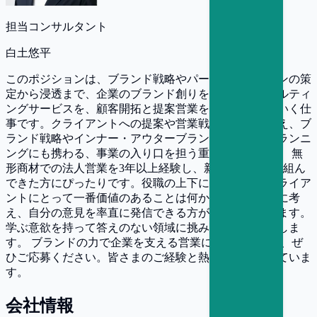
担当コンサルタント
白土悠平
このポジションは、ブランド戦略やパーパス・ビジョンの策
定から浸透まで、企業のブランド創りを支えるコンサルティ
ングサービスを、顧客開拓と提案営業を通じて広げていく仕
事です。クライアントへの提案や営業戦略の立案に加え、ブ
ランド戦略やインナー・アウターブランディングのプランニ
ングにも携わる、事業の入り口を担う重要な役割です。 無
形商材での法人営業を3年以上経験し、新規開拓に取り組ん
できた方にぴったりです。役職の上下に関わらず「クライア
ントにとって一番価値のあることは何か」をフラットに考
え、自分の意見を率直に発信できる方が活躍されています。
学ぶ意欲を持って答えのない領域に挑みたい方を歓迎しま
す。 ブランドの力で企業を支える営業に挑戦したい方、ぜ
ひご応募ください。皆さまのご経験と熱意をお待ちしていま
す。
会社情報