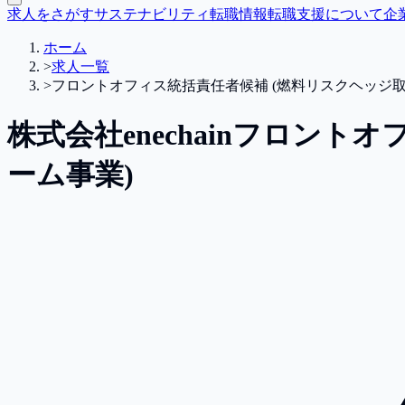
求人をさがす
サステナビリティ転職情報
転職支援について
企
ホーム
>
求人一覧
>
フロントオフィス統括責任者候補 (燃料リスクヘッジ
株式会社enechain
フロントオフ
ーム事業)