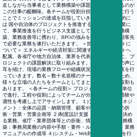
走しながら当事者として業務構築や課題解決まで行えるのが
この仕事の醍醐味。各チームが役割分担し、連携を密に行う
ことでミッションの達成を目指していきます。 ▼具体的に
は 国や自治体のプロジェクトを推進する民間団体や企業に
て、事業推進を行うビジネス支援として制度設計、業務構
築、業務改善等に携わり、BPOの強みをフルに活かし顧客先
で必要な業務を遂行いただきます。 ＜担当プロジェクトに
ついて＞ エネルギーや経済対策に関連するプロジェクトへ
配属。各省庁や地方自治体、業界を代表する企業と共に、プ
ロジェクトの課題解決に取り組みます。クライアントの声に
耳を傾け、現場の業務フローや組織状況から最善の提案を行
っていきます。数名～数十名規模のチームを構成するため、
様々な立場の人たちをチームとしてまとめていただく役割も
あります。 ＜各チームの役割＞ プロジェクトは原則年単位
で進行。工程や役割によってチームが分かれており、経験や
適性を考慮し上でアサインします。 １)プロジェクトマネジ
メント：全体の品質・納期管理、顧客や他ベンダーとの折
衝・営業・営業企画等 ２)制度設計支援：事業の骨子を決め
る業務。省庁・業界団体等との折衝、情報収集等 ３)業務構
築：事務局業務の内容や手順・要件・ルール等の策定、業務
マニュアルの作成等 ４)システム・Web対応：事業管理を行