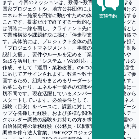
ます。 今回のミッションは、数億〜数百億円規模にのぼる
国家プロジェクトや、地方公共団体による企業・個人向けの
エネルギー施策を円滑に動かすための体制を構築・運営する
面談予約
ことです。提案だけで終了する一般的なコンサルティングと
は明確に一線を画し、クライアント先に常駐して当事者とし
て業務構築や課題解決に挑む「伴走型支援」が最大の特徴で
す。具体的には、プロジェクト全体の品質・納期管理を担う
「プロジェクトマネジメント」、事業の骨子を固める「制度
設計支援」、要件やルールを定める「業務構築」、RPAや
SaaSを活用した「システム・Web対応」、公的マニュアルの
作成、そして「運用・業務改善」の6つの役割があり、適性
に応じてアサインされます。数名〜数十名規模のチームで参
画するため、組織をまとめるリーダーシップも磨かれます。
応募にあたり、エネルギー業界の知識やBPOの実務経験は一
切不問です。現在活躍しているメンバーの多くが未経験から
スタートしています。必須要件として、3年相当のビジネス
経験（目安）をベースに、課題に対して主体的にリーダーシ
ップを発揮した経験、および多様な関係者を意識したステー
クホルダー調整の経験をお持ちの方を求めています。 国や
自治体関連の業務経験（公務員・民間問わず）、複雑な利害
調整を伴う法人営業、PMOやプロジェクトマネジメント、