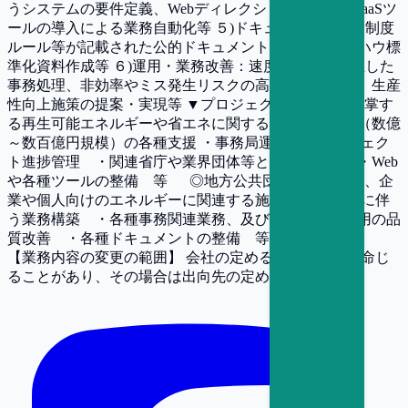
うシステムの要件定義、Webディレクション、RPAやSaaSツ
ールの導入による業務自動化等 ５)ドキュメント制作：制度
ルール等が記載された公的ドキュメントの作成、ノウハウ標
準化資料作成等 ６)運用・業務改善：速度と品質を両立した
事務処理、非効率やミス発生リスクの高い業務の改善、生産
性向上施策の提案・実現等 ▼プロジェクト例 ◎国が管掌す
る再生可能エネルギーや省エネに関するプロジェクト（数億
～数百億円規模）の各種支援 ・事務局運営 ・プロジェク
ト進捗管理 ・関連省庁や業界団体等とのやり取り ・Web
や各種ツールの整備 等 ◎地方公共団体が推進する、企
業や個人向けのエネルギーに関連する施策支援 ・制度に伴
う業務構築 ・各種事務関連業務、及び効率化 ・運用の品
質改善 ・各種ドキュメントの整備 等
【業務内容の変更の範囲】
会社の定める職種（出向を命じ
ることがあり、その場合は出向先の定める職種）