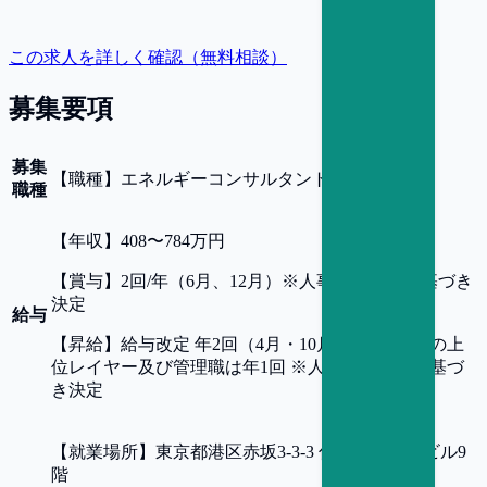
この求人を詳しく確認（無料相談）
募集要項
募集
【
職種
】
エネルギーコンサルタント
職種
【
年収
】
408〜784万円
【
賞与
】
2回/年（6月、12月）※人事評価制度に基づき
決定
給与
【
昇給
】
給与改定 年2回（4月・10月） ※G4以上の上
位レイヤー及び管理職は年1回 ※人事評価制度に基づ
き決定
【
就業場所
】
東京都港区赤坂3-3-3 住友生命赤坂ビル9
階