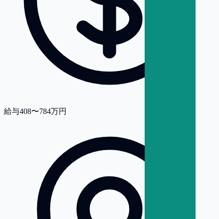
給与
408〜784万円