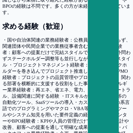
BPOの経験は不問です。多くの方が未経験で入社されていま
す。
求める経験（歓迎）
・国や自治体関連の業務経験者：公務員としてのみならず、
関連団体や民間企業での業務従事者含む ・法人営業経験
者：顧客への提案だけで完結スタイルではなく、社内外問わ
ずステークホルダー調整等も並行しながら提案を行うスタイ
ル ・プロジェクトマネジメント経験者：関わるステークホ
ルダーを巻き込んでプロジェクト推進した事がある ・PMO
経験者：プロジェクトの品質管理やプロセスの標準化、関わ
る部署を横断的に支援する役割をした事がある ・エネルギ
ー業界経験者：再エネ、省エネ、電力、カーボンニュートラ
ル、設備関連に関する経験 ・ITスキルが高い方：RPA等の
自動化ツール、SaaSツールの導入・カスタマイズ、Web系言
語でのプログラミングやマクロ・VBA等の経験、各種ツー
ルやシステム知見を用いた要件定義の経験 ・コールセンタ
ーやBPO経験者：KPIや人員の管理だけでなく、運用設計や
改善、顧客への提案を通して明確な成果を挙げている ・バ