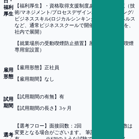
日・
【
福利厚生
】
・資格取得支援制度あり ・研修一覧（技
福利
術/マネジメント/プロセスデザイン/RPA/e-ラーニング/
厚生
ビジネススキル(ロジカルシンキングやメンタルヘルス
など、通常ビジネススクールで開催している内容を、
社内で展開）
【
就業場所の受動喫煙防止措置
】
屋内原則禁煙（喫煙
専⽤室設置）
【
雇用形態
】
正社員
雇用
形態
【
雇用期間
】
なし
【
試用期間の有無
】
有
試用
期間
【
試用期間の長さ
】
3ヶ月
【
選考フロー
】
⾯接回数：2回 ※⾯接回数は
変更となる場合がございます。 筆記・Web試験 ：
選考
有 ※SPIのような試験ではございません。