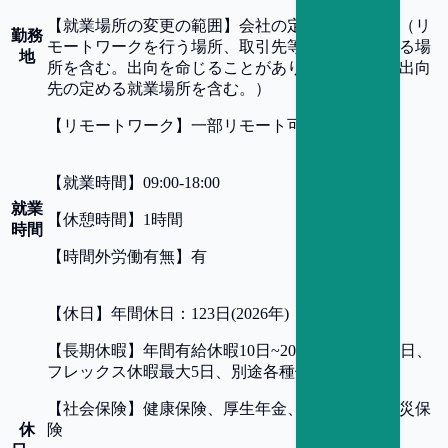
【
就業場所の変更の範囲
】
会社の定める就業場所（リ
勤務
モートワークを行う場所、取引先等会社が指定する場
地
所を含む。出向を命じることがあり、その場合は出向
先の定める就業場所を含む。）
【
リモートワーク
】
一部リモート可
【
就業時間
】
09:00-18:00
就業
【
休憩時間
】
1時間
時間
【
時間外労働有無
】
有
【
休日
】
年間休日：123日(2026年)
【
長期休暇
】
年間有給休暇10日~20日、年末年始5日、
フレックス休暇最大5日、別途各種休暇制度あり
【
社会保険
】
健康保険、厚生年金、雇用保険、労災保
休
険