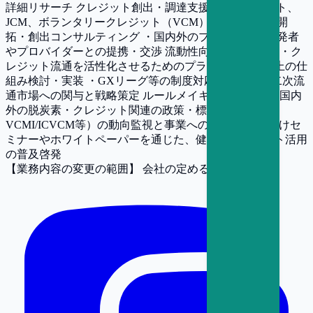
詳細リサーチ クレジット創出・調達支援 ・J-クレジット、
JCM、ボランタリークレジット（VCM）等の新規案件開
拓・創出コンサルティング ・国内外のプロジェクト開発者
やプロバイダーとの提携・交渉 流動性向上・市場形成 ・ク
レジット流通を活性化させるためのプラットフォーム上の仕
組み検討・実装 ・GXリーグ等の制度対応を通じた、二次流
通市場への関与と戦略策定 ルールメイキング・啓発 ・国内
外の脱炭素・クレジット関連の政策・標準（SBTi,
VCMI/ICVCM等）の動向監視と事業への反映 ・顧客向けセ
ミナーやホワイトペーパーを通じた、健全なオフセット活用
の普及啓発
【業務内容の変更の範囲】
会社の定める業務