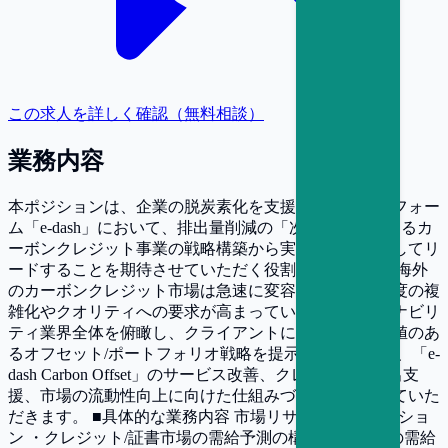
この求人を詳しく確認（無料相談）
業務内容
本ポジションは、企業の脱炭素化を支援するプラットフォー
ム「e-dash」において、排出量削減の「次の一手」となるカ
ーボンクレジット事業の戦略構築から実行までを一貫してリ
ードすることを期待させていただく役割です。 国内・海外
のカーボンクレジット市場は急速に変容しており、制度の複
雑化やクオリティへの要求が高まっています。サステナビリ
ティ業界全体を俯瞰し、クライアントにとって真に価値のあ
るオフセット/ポートフォリオ戦略を提示するとともに、「e-
dash Carbon Offset」のサービス改善、クレジットの創出支
援、市場の流動性向上に向けた仕組みづくりを推進していた
だきます。 ■具体的な業務内容 市場リサーチ/ディレクショ
ン ・クレジット/証書市場の需給予測の構築 ・業界別の需給