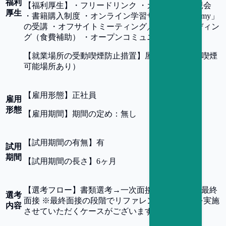
福利
【
福利厚生
】
・フリードリンク ・カジュアル懇親会
厚生
・書籍購入制度 ・オンライン学習サービス「Udemy」
の受講 ・オフサイトミーティング／チームビルディン
グ（食費補助） ・オープンコミュニケーション
【
就業場所の受動喫煙防止措置
】
屋内禁煙（屋内喫煙
可能場所あり）
【
雇用形態
】
正社員
雇用
形態
【
雇用期間
】
期間の定め：無し
【
試用期間の有無
】
有
試用
期間
【
試用期間の長さ
】
6ヶ月
【
選考フロー
】
書類選考→一次面接→二次面接→最終
選考
面接 ※最終面接の段階でリファレンスチェックを実施
内容
させていただくケースがございます。