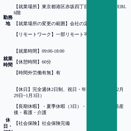
【
就業場所
】
東京都港区赤坂四丁目8番18号 赤坂JEBL
6階
勤務
地
【
就業場所の変更の範囲
】
会社の定める事業所
【
リモートワーク
】
一部リモート可
【
就業時間
】
09:00-18:00
就業
【
休憩時間
】
60分
時間
【
時間外労働有無
】
有
【
休日
】
完全週休2日制、祝日・年末年始休暇（12月
29日~1月3日）
【
長期休暇
】
・夏季休暇（3日）・慶弔休暇・産前産
後・看護・介護
休
【
社会保険
】
社会保険完備
日・