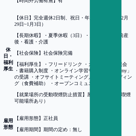
【
時間外労働有無
】
有
【
休日
】
完全週休2日制、祝日・年末年始休暇（12月
29日~1月3日）
【
長期休暇
】
・夏季休暇（3日）・慶弔休暇・産前産
後・看護・介護
休
【
社会保険
】
社会保険完備
日・
福利
【
福利厚生
】
・フリードリンク ・カジュアル懇親会
厚生
・書籍購入制度 ・オンライン学習サービス「Udemy」
の受講 ・オフサイトミーティング／チームビルディン
グ（食費補助） ・オープンコミュニケーション
【
就業場所の受動喫煙防止措置
】
屋内禁煙（屋内喫煙
可能場所あり）
【
雇用形態
】
正社員
雇用
形態
【
雇用期間
】
期間の定め：無し