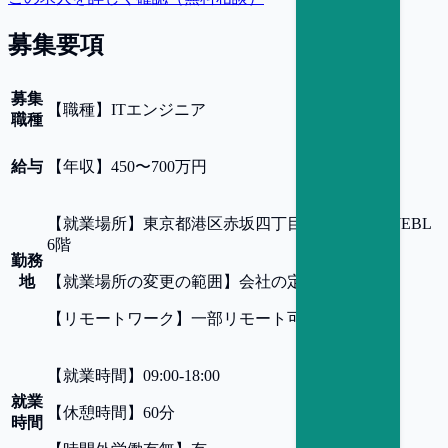
募集要項
募集
【
職種
】
ITエンジニア
職種
給与
【
年収
】
450〜700万円
【
就業場所
】
東京都港区赤坂四丁目8番18号 赤坂JEBL
6階
勤務
地
【
就業場所の変更の範囲
】
会社の定める事業所
【
リモートワーク
】
一部リモート可
【
就業時間
】
09:00-18:00
就業
【
休憩時間
】
60分
時間