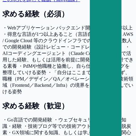
求める経験（必須）
・Webアプリケーション バックエンド開発経験 概ね5年以上
・得意な言語が1つ以上あること（言語自体は不問） ・AWS
/ Google Cloud 等のクラウドインフラでの開発経験 ・複数人
での開発経験（設計レビュー・コードレビューを含む） ・
AIコーディングエージェント（Claude Code 等）を業務で活
用した経験、もしくは活用を前提に開発プロセスを設計でき
る素養 ・PdMや他職種と協働し、自ら仕様・バックログを
整理していける姿勢 ・「自分はここまで」と線引きせず、
職種（PM／デザイン／QA／オペレーション）および技術領
域（Frontend／Backend／Infra）の境界を越えて踏み込んでい
ける姿勢
求める経験（歓迎）
・Go言語での開発経験 ・ウェブセキュリティに関する知
識・経験 ・技術ブログ等での技術アウトプット経験 ・脱炭
素・GX領域に関する知識、もしくは学ぶことへの強い関心