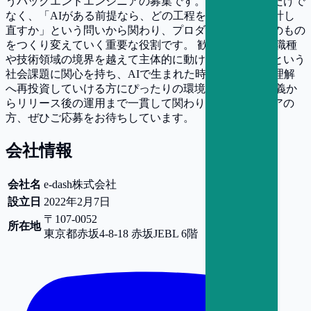
うバックエンドエンジニアの募集です。ただ実装するだけで
なく、「AIがある前提なら、どの工程を残し、どう設計し
直すか」という問いから関わり、プロダクトと業務そのもの
をつくり変えていく重要な役割です。 歓迎するのは、職種
や技術領域の境界を越えて主体的に動ける方。脱炭素という
社会課題に関心を持ち、AIで生まれた時間をドメイン理解
へ再投資していける方にぴったりの環境です。 要件定義か
らリリース後の運用まで一貫して関わりたいエンジニアの
方、ぜひご応募をお待ちしています。
会社情報
会社名
e-dash株式会社
設立日
2022年2月7日
〒107-0052
所在地
東京都
赤坂4-8-18 赤坂JEBL 6階