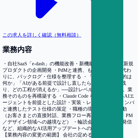
この求人を詳しく確認（無料相談）
業務内容
・自社SaaS「e-dash」の機能改善・新機能開発、および新規
プロダクトの企画開発 ・PdMと連携、もしくはPdMの代わ
りに、バックログ・仕様を整理する ・「この業務の目的は
何か」「AIがある前提で設計し直したら、どの工程が残
り、どの工程が消えるか」──設計レベルの問いを立て、業
務そのものを再構築する ・Claude Code をはじめとするAIエ
ージェントを前提とした設計・実装・レビュー ・QAメンバ
と連携したテスト仕様の策定 ・職種の境界を越えた活動
（お客さまとの直接対話、業務フロー再設計への関与、PM
／デザイン領域への越境など） ・輪読会、技術ブログ発信
など、組織的なAI活用アップデートへの貢献
【業務内容の変更の範囲】
会社の定める業務