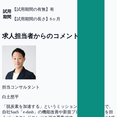
【
試用期間の有無
】
有
試用
期間
【
試用期間の長さ
】
6ヶ月
求人担当者からのコメント
担当コンサルタント
白土悠平
「脱炭素を加速する」というミッションを掲げるe-dashで、
自社SaaS「e-dash」の機能改善や新規プロダクトの開発を担