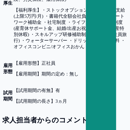
厚生
【
福利厚生
】
・ストックオプション制度・交通費支給
(上限5万円/月) ・書籍代全額会社負担制度 ・リモート
ワーク補助金 ・社宅制度 ・ライフイベント応援制度
(産育休サポート金、結婚/出産お祝い金、結婚/出産特
別休暇) ・スキルアップ研修補助制度 ・eneTrip (社員旅
行) ・ウォーターサーバー ・ドリップコーヒー無料 ・
オフィスコンビニ/オフィスおかん 他
【
雇用形態
】
正社員
雇用
形態
【
雇用期間
】
期間の定め：無し
【
試用期間の有無
】
有
試用
期間
【
試用期間の長さ
】
3ヵ月
求人担当者からのコメント