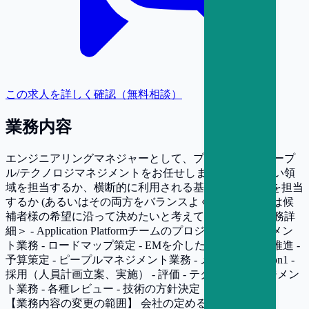
この求人を詳しく確認（無料相談）
業務内容
エンジニアリングマネジャーとして、プロジェクト/ピープ
ル/テクノロジマネジメントをお任せします。事業に近い領
域を担当するか、横断的に利用される基盤に近い領域を担当
するか (あるいはその両方をバランスよく担当するか) は候
補者様の希望に沿って決めたいと考えています。 ＜業務詳
細＞ - Application Platformチームのプロジェクトマネジメン
ト業務 - ロードマップ策定 - EMを介したプロジェクト推進 -
予算策定 - ピープルマネジメント業務 - メンバーとの1on1 -
採用（人員計画立案、実施） - 評価 - テクノロジマネジメン
ト業務 - 各種レビュー - 技術の方針決定
【業務内容の変更の範囲】
会社の定める業務