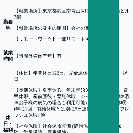
【
就業場所
】
東京都港区南青山3-11-13 新青山東急ビル
7階
勤務
地
【
就業場所の変更の範囲
】
会社の定める事業所
【
リモートワーク
】
一部リモート可
就業
【
時間外労働有無
】
有
時間
【
休日
】
年間休日122日、完全週休2日制 (土・日)、祝
日
【
長期休暇
】
夏季休暇、年末年始休暇、有給休暇、慶
弔休暇、産前産後・育児休暇、シックリーブ(傷病休暇
※お子様の病気の場合も利用可能)、「余白 。」休暇
(年に1回、有給休暇とは別に5日連続取得できるリフレ
ッシュ休暇) 他
休
日・
【
社会保険
】
社会保険完備 (健康保険、厚生年金保
福利
険、労災保険、雇用保険)