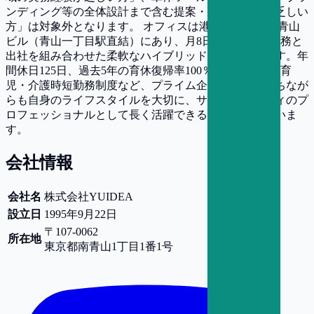
ンディング等の全体設計まで含む提案・実行の経験が乏しい
方」は対象外となります。 オフィスは港区南青山の新青山
ビル（青山一丁目駅直結）にあり、月8日までの在宅勤務と
出社を組み合わせた柔軟なハイブリッド勤務が可能です。年
間休日125日、過去5年の育休復帰率100％を誇る手厚い育
児・介護時短勤務制度など、プライム企業を顧客に持ちなが
らも自身のライフスタイルを大切に、サステナビリティのプ
ロフェッショナルとして長く活躍できる環境が整っていま
す。
会社情報
会社名
株式会社YUIDEA
設立日
1995年9月22日
〒107-0062
所在地
東京都
南青山1丁目1番1号