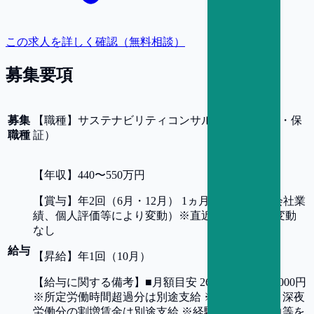
この求人を詳しく確認（無料相談）
募集要項
募集
【
職種
】
サステナビリティコンサルタント（開示・保
職種
証）
【
年収
】
440〜550万円
【
賞与
】
年2回（6月・12月） 1ヵ月程度 ×2回 （会社業
績、個人評価等により変動）※直近5年間大きな変動
なし
給与
【
昇給
】
年1回（10月）
【
給与に関する備考
】
■月額目安 265,000円～350,000円
※所定労働時間超過分は別途支給 ※休日労働分、深夜
労働分の割増賃金は別途支給 ※経験・年齢・能力等を