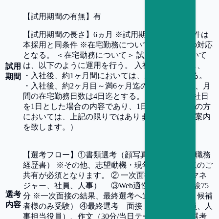
【
試用期間の有無
】
有
【
試用期間の長さ
】
6ヵ月 ※試用期間中の労働条件は
本採用と同条件 ※在宅勤務についてのみ、以下の対応
となる。 ＜在宅勤務について＞ 試用期間中において
は、以下のように運用を行う。 入社日を基準とし、
試用
・入社後、約1ヶ月間においては、完全出社とする。
期間
・入社後、約2ヶ月目～満6ヶ月迄の間においては、月
間の在宅勤務日数は4日迄とする。 （上記は、入社日
を1日とした場合の内容であり、1日以外の入社日の方
においては、上記の限りではありません。別途ご案内
を致します。）
【
選考フロー
】
①書類選考（顔写真付き履歴書／職務
経歴書） ※その他、志望動機・現年収・希望年収のご
共有が必須となります。 ② 一次面接（配属部署マネ
ジャー、社員、人事） ③Web適性検査（web受験75
選考
分 ※一次面接の結果、最終選考へ進んでいただく候補
内容
者様のみ受験） ④最終選考 面接（事業担当役員、人
事担当役員）、作文（30分/当日テーマ提示） ⑤選考