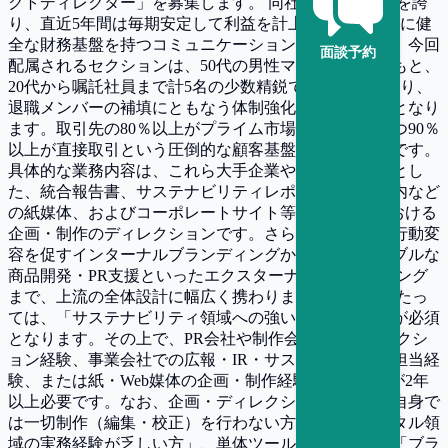
クトディレクター」を募集します。 同社は年商52億円を誇
り、直近5年間は毎期安定して利益を計上している非常に健
全な財務基盤を持つコミュニケーション支援企業です。今回
面談予約
配属されるセクションは、50代の男性マネージャーのもと、
20代から嘱託社員まで計5名の少数精鋭で構成されており、
退職メンバーの補填にともなう体制強化のための募集となり
ます。取引先の80％以上がプライム市場上場企業、かつ90％
以上が直接取引という圧倒的な顧客基盤が大きな強みです。
具体的な業務内容は、これら大手企業や自治体を対象とし
た、統合報告書、サステナビリティレポート、会社案内など
の紙媒体、およびコーポレートサイト等のWeb媒体における
企画・制作のディレクションです。さらに、従業員の行動変
容を促すインターナルブランディングから、サステナブルな
商品開発・PR支援といったエクスターナルブランディング
まで、上流の全体設計に幅広く携わります。 応募にあたっ
ては、「サステナビリティ領域への強い関心・意欲」が必須
となります。その上で、PR会社や制作会社でのディレクシ
ョン経験、事業会社での広報・IR・サステナビリティ担当経
験、または紙・Web媒体の企画・制作経験のいずれかが2年
以上必要です。なお、企画・ディレクションのみで「自身で
は一切制作（編集・校正）を行わない方」や、「デジタル領
域の実務経験が乏しい方」、単体ツールの表現のみで「ブラ