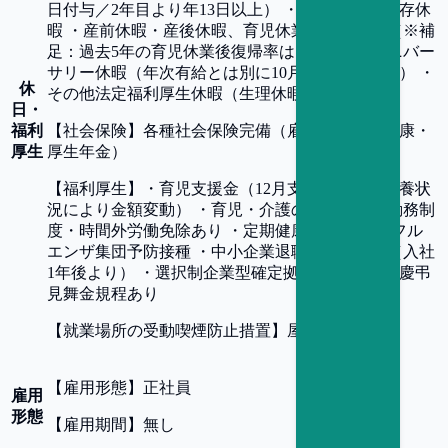
日付与／2年目より年13日以上） ・慶弔休暇 ・保存休
暇 ・産前休暇・産後休暇、育児休業、介護休業（※補
足：過去5年の育児休業後復帰率は100％） ・アニバー
サリー休暇（年次有給とは別に10月1日に1日付与） ・
休
その他法定福利厚生休暇（生理休暇等）
日・
福利
【
社会保険
】
各種社会保険完備（雇用・労災・健康・
厚生
厚生年金）
【
福利厚生
】
・育児支援金（12月支給／人数・扶養状
況により金額変動） ・育児・介護のための時短勤務制
度・時間外労働免除あり ・定期健康診断 ・インフル
エンザ集団予防接種 ・中小企業退職金共済加入（入社
1年後より） ・選択制企業型確定拠出年金制度 ・慶弔
見舞金規程あり
【
就業場所の受動喫煙防止措置
】
屋内全面禁煙
【
雇用形態
】
正社員
雇用
形態
【
雇用期間
】
無し