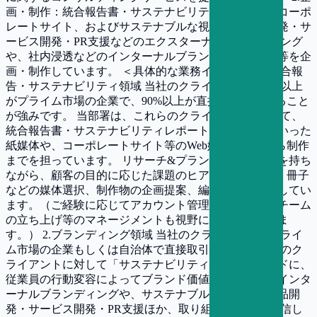
画・制作：統合報告書・サステナビリティレポート・コーポ
レートサイト、およびサステナブルな視点での商品開発・サ
ービス開発・PR支援などのエクスターナルブランディング
や、社内浸透などのインターナルブランディング施策等を企
画・制作しています。 ＜具体的な業務イメージ＞ 1.統合報
告・サステナビリティ領域 当社のクライアントは80％以上
がプライム市場の企業で、90%以上が直接の取引であること
が強みです。 当部署は、これらのクライアントに対して、
統合報告書・サステナビリティレポート・会社案内といった
紙媒体や、コーポレートサイト等のWeb媒体の企画から制作
までを担っています。 リサーチ&プランニングの視点を持ち
ながら、顧客の目的に応じた課題のヒアリング、Web・冊子
などの媒体選択、制作物の企画提案、編集制作を担当してい
ます。（ご経験に応じてアカウント管理や、リサーチチーム
の立ち上げ等のマネージメントも視野に活躍いただきま
す。） 2.ブランディング領域 当社のクライアントはプライ
ム市場の企業もしくは自治体で直接取引です。 これらのク
ライアントに対して「サステナビリティ」をキーワードに、
従業員の行動変容によってブランド価値を高めていくインタ
ーナルブランディングや、サステナブルな視点での商品開
発・サービス開発・PR支援ほか、取り組みを社外に発信し