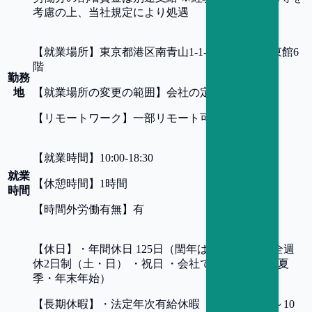
考慮の上、当社規定により処遇
【
就業場所
】
東京都港区南青山1-1-1 新青山ビル東館6
階
勤務
地
【
就業場所の変更の範囲
】
会社の定める場所
【
リモートワーク
】
一部リモート可
【
就業時間
】
10:00-18:30
就業
【
休憩時間
】
1時間
時間
【
時間外労働有無
】
有
【
休日
】
・年間休日 125日（閏年は126日） ・完全週
休2日制（土・日） ・祝日 ・会社で定める休日（夏
季・年末年始）
【
長期休暇
】
・法定年次有給休暇（入社日より0～10