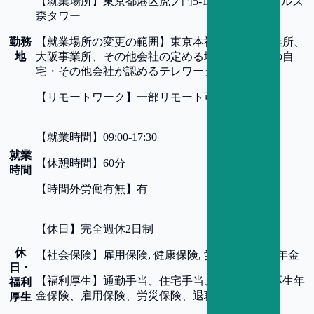
【
就業場所
】
東京都港区虎ノ門5-11-2 オランダヒルズ
森タワー
勤務
【
就業場所の変更の範囲
】
東京本社、名古屋事業所、
地
大阪事業所、その他会社の定める場所及び職員の自
宅・その他会社が認めるテレワークを行う場所
【
リモートワーク
】
一部リモート可
【
就業時間
】
09:00-17:30
就業
【
休憩時間
】
60分
時間
【
時間外労働有無
】
有
【
休日
】
完全週休2日制
休
【
社会保険
】
雇用保険, 健康保険, 労災保険, 厚生年金
日・
【
福利厚生
】
通勤手当、住宅手当、健康保険、厚生年
福利
金保険、雇用保険、労災保険、退職金制度
厚生