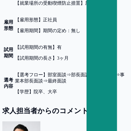
【
就業場所の受動喫煙防止措置
】
屋内禁煙
【
雇用形態
】
正社員
雇用
形態
【
雇用期間
】
期間の定め：無し
【
試用期間の有無
】
有
試用
期間
【
試用期間の長さ
】
3ヶ月
【
選考フロー
】
部室面談⇒部長面談⇒BU長面談⇒事
選考
業本部長面談⇒最終面談
内容
【
学歴
】
院卒、大卒
求人担当者からのコメント