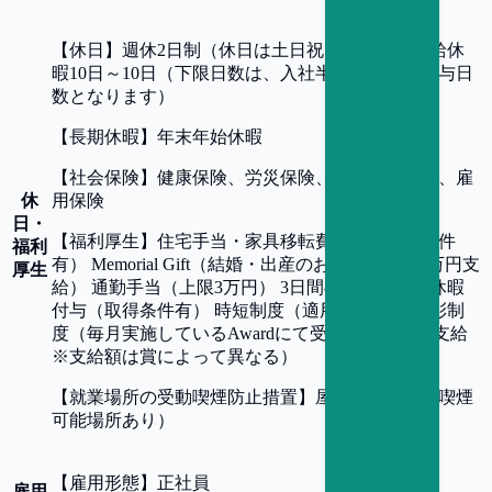
【
休日
】
週休2日制（休日は土日祝日）、年間有給休
暇10日～10日（下限日数は、入社半年経過後の付与日
数となります）
【
長期休暇
】
年末年始休暇
【
社会保険
】
健康保険、労災保険、厚生年金保険、雇
休
用保険
日・
【
福利厚生
】
住宅手当・家具移転費補助（支給条件
福利
有） Memorial Gift（結婚・出産のお祝い事には5万円支
厚生
給） 通勤手当（上限3万円） 3日間の入社時特別休暇
付与（取得条件有） 時短制度（適用条件有） 表彰制
度（毎月実施しているAwardにて受賞者に報奨金支給
※支給額は賞によって異なる）
【
就業場所の受動喫煙防止措置
】
屋内禁煙（屋内喫煙
可能場所あり）
【
雇用形態
】
正社員
雇用