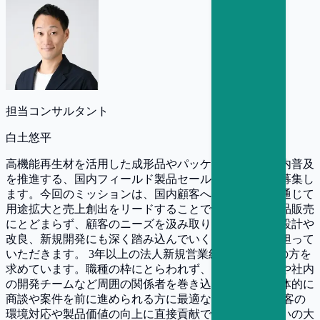
担当コンサルタント
白土悠平
高機能再生材を活用した成形品やパッケージなどの国内普及
を推進する、国内フィールド製品セールスリーダーを募集し
ます。今回のミッションは、国内顧客への提案営業を通じて
用途拡大と売上創出をリードすることです。単なる製品販売
にとどまらず、顧客のニーズを汲み取りながら製品の設計や
改良、新規開発にも深く踏み込んでいく重要な役割を担って
いただきます。 3年以上の法人新規営業経験をお持ちの方を
求めています。職種の枠にとらわれず、加工メーカーや社内
の開発チームなど周囲の関係者を巻き込みながら、主体的に
商談や案件を前に進められる方に最適な環境です。 顧客の
環境対応や製品価値の向上に直接貢献できる、やりがいの大