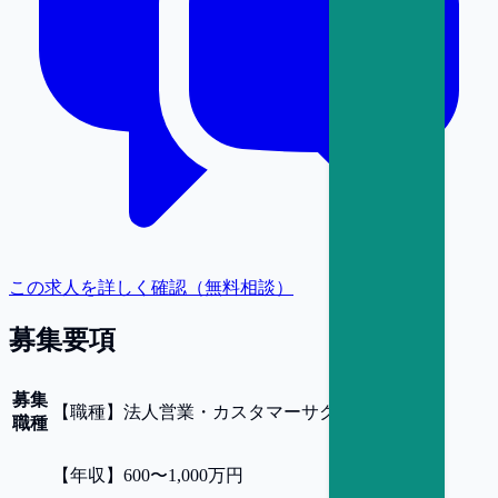
この求人を詳しく確認（無料相談）
募集要項
募集
【
職種
】
法人営業・カスタマーサクセス
職種
【
年収
】
600〜1,000万円