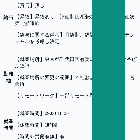
【
賞与
】
無し
【
昇給
】
昇給あり、評価制度2回改定/年 ※人事評価次
給与
第で昇降給
【
給与に関する備考
】
月給制、経験・スキル・ポテン
シャルを考慮し決定
【
就業場所
】
東京都千代田区有楽町1-2-2 東宝日比谷ビ
ル15階
勤務
【
就業場所の変更の範囲
】
本社および全ての支社、営
地
業所
【
リモートワーク
】
一部リモート可
【
就業時間
】
09:00-18:00
就業
【
休憩時間
】
1時間
時間
【
時間外労働有無
】
有