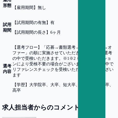
形態
【
雇用期間
】
無し
【
試用期間の有無
】
有
試用
期間
【
試用期間の長さ
】
6ヶ月
【
選考フロー
】
「応募→書類選考→面接(複数回)→オ
ファー」の順に実施させていただきます。 SPIを選考
の中で受検いただきます。※1※2 ※1.SPIはポジショ
ンにより受検不要の場合がございます ※2.選考の中で
選考
リファレンスチェックを受検いただく可能性がござい
内容
ます
【
学歴
】
大学院卒、大卒、短大卒、専門卒、高専卒、
高卒
求人担当者からのコメント