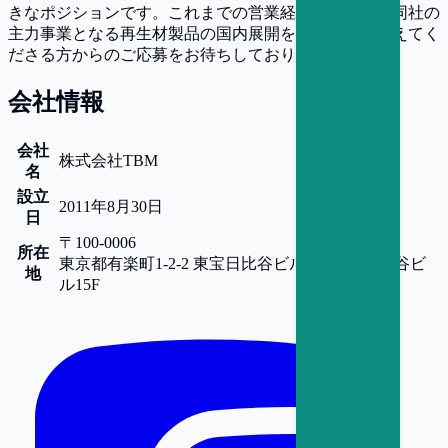
きなポジションです。これまでの営業経験を活かし、同社の
主力事業となる再生材製品の国内展開を実務面から支えてく
ださる方からのご応募をお待ちしております。
会社情報
会社
株式会社TBM
名
設立
2011年8月30日
日
〒100-0006
所在
東京都
有楽町1-2-2 東宝日比谷ビル15F
東宝日比谷ビ
地
ル15F