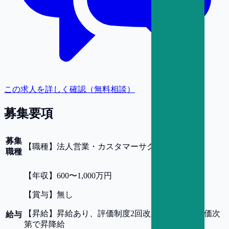
この求人を詳しく確認（無料相談）
募集要項
募集
【
職種
】
法人営業・カスタマーサクセス
職種
【
年収
】
600〜1,000万円
【
賞与
】
無し
【
昇給
】
昇給あり、評価制度2回改定/年 ※人事評価次
給与
第で昇降給