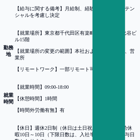
【
給与に関する備考
】
月給制、経験・スキル・ポテン
シャルを考慮し決定
【
就業場所
】
東京都千代田区有楽町1-2-2 東宝日比谷ビ
ル15階
勤務
【
就業場所の変更の範囲
】
本社および全ての支社、営
地
業所
【
リモートワーク
】
一部リモート可
【
就業時間
】
09:00-18:00
就業
【
休憩時間
】
1時間
時間
【
時間外労働有無
】
有
【
休日
】
週休2日制（休日は土日祝日）、年間有給休
暇10日～10日（下限日数は、入社半年経過後の付与日