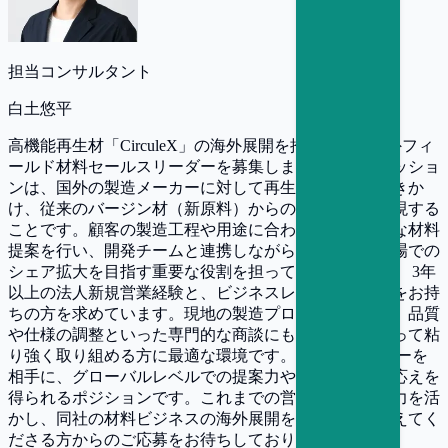
担当コンサルタント
白土悠平
高機能再生材「CirculeX」の海外展開を推進する、海外フィ
ールド材料セールスリーダーを募集します。今回のミッショ
ンは、国外の製造メーカーに対して再生材の導入を働きか
け、従来のバージン材（新原料）からの置き換えを実現する
ことです。顧客の製造工程や用途に合わせたきめ細かな材料
提案を行い、開発チームと連携しながらグローバル市場での
シェア拡大を目指す重要な役割を担っていただきます。 3年
以上の法人新規営業経験と、ビジネスレベルの英語力をお持
ちの方を求めています。現地の製造プロセスを理解し、品質
や仕様の調整といった専門的な商談にも、主体性を持って粘
り強く取り組める方に最適な環境です。 海外のメーカーを
相手に、グローバルレベルでの提案力や市場開拓の手応えを
得られるポジションです。これまでの営業経験と語学力を活
かし、同社の材料ビジネスの海外展開を実務面から支えてく
ださる方からのご応募をお待ちしております。