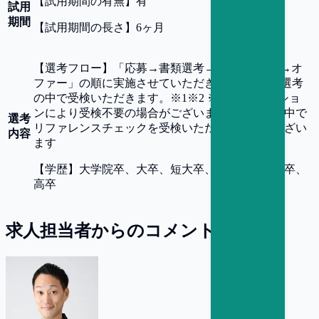
【
試用期間の有無
】
有
試用
期間
【
試用期間の長さ
】
6ヶ月
【
選考フロー
】
「応募→書類選考→面接(複数回)→オ
ファー」の順に実施させていただきます。 SPIを選考
の中で受検いただきます。※1※2 ※1.SPIはポジショ
ンにより受検不要の場合がございます ※2.選考の中で
選考
リファレンスチェックを受検いただく可能性がござい
内容
ます
【
学歴
】
大学院卒、大卒、短大卒、専門卒、高専卒、
高卒
求人担当者からのコメント