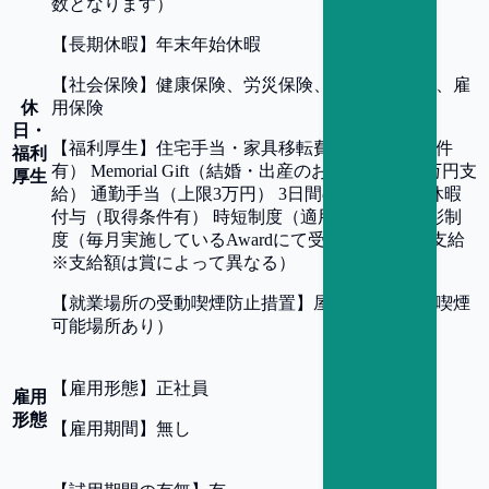
数となります）
【
長期休暇
】
年末年始休暇
【
社会保険
】
健康保険、労災保険、厚生年金保険、雇
休
用保険
日・
【
福利厚生
】
住宅手当・家具移転費補助（支給条件
福利
有） Memorial Gift（結婚・出産のお祝い事には5万円支
厚生
給） 通勤手当（上限3万円） 3日間の入社時特別休暇
付与（取得条件有） 時短制度（適用条件有） 表彰制
度（毎月実施しているAwardにて受賞者に報奨金支給
※支給額は賞によって異なる）
【
就業場所の受動喫煙防止措置
】
屋内禁煙（屋内喫煙
可能場所あり）
【
雇用形態
】
正社員
雇用
形態
【
雇用期間
】
無し