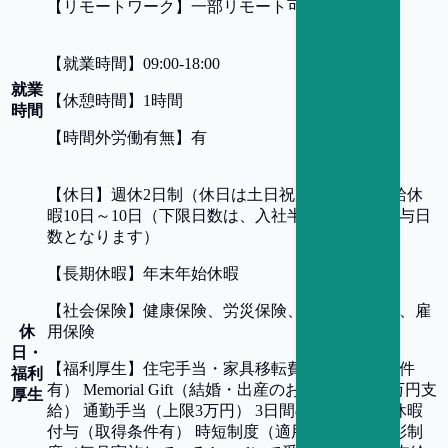
【
リモートワーク
】
一部リモート可
【
就業時間
】
09:00-18:00
就業
【
休憩時間
】
1時間
時間
【
時間外労働有無
】
有
【
休日
】
週休2日制（休日は土日祝日）、年間有給休
暇10日～10日（下限日数は、入社半年経過後の付与日
数となります）
【
長期休暇
】
年末年始休暇
【
社会保険
】
健康保険、労災保険、厚生年金保険、雇
休
用保険
日・
【
福利厚生
】
住宅手当・家具移転費補助（支給条件
福利
有） Memorial Gift（結婚・出産のお祝い事には5万円支
厚生
給） 通勤手当（上限3万円） 3日間の入社時特別休暇
付与（取得条件有） 時短制度（適用条件有） 表彰制