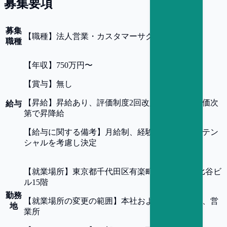
募集要項
募集
【
職種
】
法人営業・カスタマーサクセス
職種
【
年収
】
750万円〜
【
賞与
】
無し
【
昇給
】
昇給あり、評価制度2回改定/年 ※人事評価次
給与
第で昇降給
【
給与に関する備考
】
月給制、経験・スキル・ポテン
シャルを考慮し決定
【
就業場所
】
東京都千代田区有楽町1-2-2 東宝日比谷ビ
ル15階
勤務
【
就業場所の変更の範囲
】
本社および全ての支社、営
地
業所