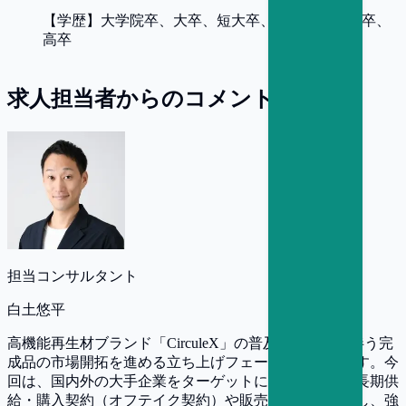
【
学歴
】
大学院卒、大卒、短大卒、専門卒、高専卒、
高卒
求人担当者からのコメント
担当コンサルタント
白土悠平
高機能再生材ブランド「CirculeX」の普及と、それに伴う完
成品の市場開拓を進める立ち上げフェーズでの募集です。今
回は、国内外の大手企業をターゲットに、中長期的な長期供
給・購入契約（オフテイク契約）や販売提携を創り出し、強