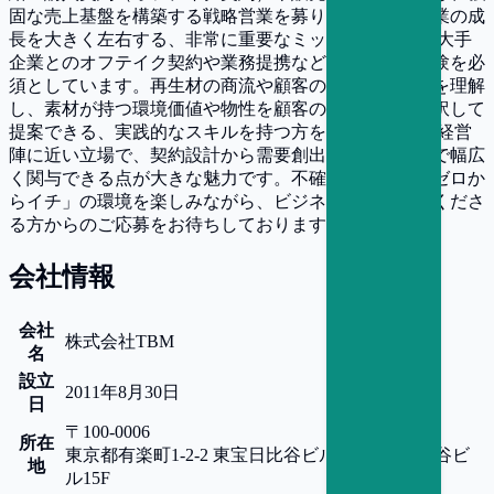
固な売上基盤を構築する戦略営業を募ります。新規事業の成
長を大きく左右する、非常に重要なミッションです。 大手
企業とのオフテイク契約や業務提携などの契約交渉経験を必
須としています。再生材の商流や顧客の決裁プロセスを理解
し、素材が持つ環境価値や物性を顧客の現場課題に翻訳して
提案できる、実践的なスキルを持つ方を歓迎します。 経営
陣に近い立場で、契約設計から需要創出、事業戦略まで幅広
く関与できる点が大きな魅力です。不確実性の高い「ゼロか
らイチ」の環境を楽しみながら、ビジネスを動かしてくださ
る方からのご応募をお待ちしております。
会社情報
会社
株式会社TBM
名
設立
2011年8月30日
日
〒100-0006
所在
東京都
有楽町1-2-2 東宝日比谷ビル15F
東宝日比谷ビ
地
ル15F