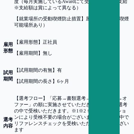
度（毎月実施しているAwardにて受賞者に報奨金支給
※支給額は賞によって異なる）
【
就業場所の受動喫煙防止措置
】
屋内禁煙（屋内喫煙
可能場所あり）
【
雇用形態
】
正社員
雇用
形態
【
雇用期間
】
無し
【
試用期間の有無
】
有
試用
期間
【
試用期間の長さ
】
6ヶ月
【
選考フロー
】
「応募→書類選考→面接(複数回)→オ
ファー」の順に実施させていただきます。 SPIを選考
の中で受検いただきます。※1※2 ※1.SPIはポジショ
ンにより受検不要の場合がございます ※2.選考の中で
選考
リファレンスチェックを受検いただく可能性がござい
内容
ます