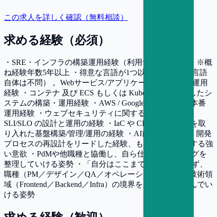
この求人を詳しく確認（無料相談）
求める経験（必須）
・SRE・インフラの構築運用経験（利用サービス不問）※概
ね経験年数5年以上 ・得意な言語が1つ以上あること（言語
自体は不問） 。Webサービス/アプリケーションの開発運用
経験 ・コンテナ 及び ECS もしくは Kubernetes を利用したシ
ステムの構築・運用経験 ・AWS / Google Cloud 等での本番
運用経験 ・ウェブセキュリティに関する知識・経験 ・
SLI/SLO の設計と運用の経験 ・IaC や CI/CD の考え方を取
り入れた基盤構築/管理/運用の経験 ・AI前提での業務・開発
プロセスの再設計をリードした経験、もしくはリードする強
い意欲 ・PdMや他職種と協働し、自ら仕様・バックログを
整理していける姿勢 ・「自分はここまで」と線引きせず、
職種（PM／デザイン／QA／オペレーション）および技術領
域（Frontend／Backend／Infra）の境界を越えて踏み込んでい
ける姿勢