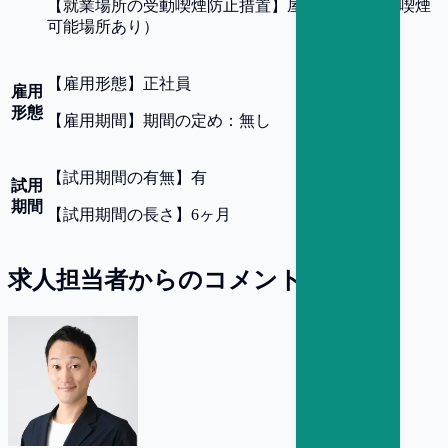
【
就業場所の受動喫煙防止措置
】
屋内禁煙（屋内喫煙
可能場所あり）
【
雇用形態
】
正社員
雇用
形態
【
雇用期間
】
期間の定め：無し
【
試用期間の有無
】
有
試用
期間
【
試用期間の長さ
】
6ヶ月
求人担当者からのコメント