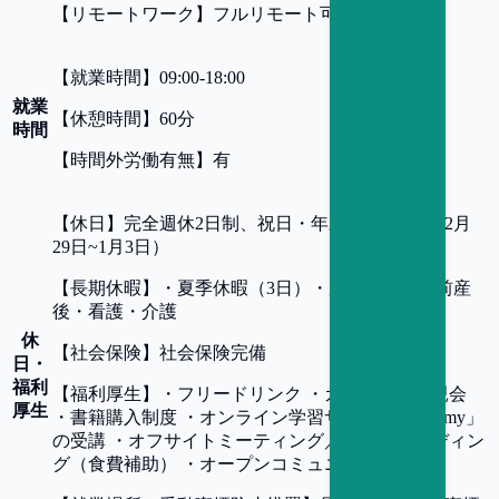
【
リモートワーク
】
フルリモート可
【
就業時間
】
09:00-18:00
就業
【
休憩時間
】
60分
時間
【
時間外労働有無
】
有
【
休日
】
完全週休2日制、祝日・年末年始休暇（12月
29日~1月3日）
【
長期休暇
】
・夏季休暇（3日）・慶弔休暇・産前産
後・看護・介護
休
【
社会保険
】
社会保険完備
日・
福利
【
福利厚生
】
・フリードリンク ・カジュアル懇親会
厚生
・書籍購入制度 ・オンライン学習サービス「Udemy」
の受講 ・オフサイトミーティング／チームビルディン
グ（食費補助） ・オープンコミュニケーション