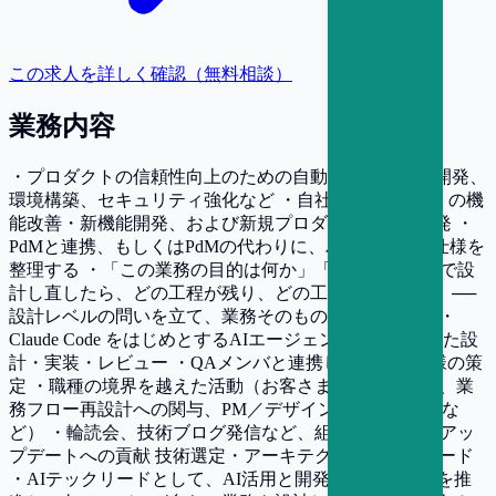
この求人を詳しく確認（無料相談）
業務内容
・プロダクトの信頼性向上のための自動化、効率化、開発、
環境構築、セキュリティ強化など ・自社SaaS「e-dash」の機
能改善・新機能開発、および新規プロダクトの企画開発 ・
PdMと連携、もしくはPdMの代わりに、バックログ・仕様を
整理する ・「この業務の目的は何か」「AIがある前提で設
計し直したら、どの工程が残り、どの工程が消えるか」──
設計レベルの問いを立て、業務そのものを再構築する ・
Claude Code をはじめとするAIエージェントを前提とした設
計・実装・レビュー ・QAメンバと連携したテスト仕様の策
定 ・職種の境界を越えた活動（お客さまとの直接対話、業
務フロー再設計への関与、PM／デザイン領域への越境な
ど） ・輪読会、技術ブログ発信など、組織的なAI活用アッ
プデートへの貢献 技術選定・アーキテクチャ設計のリード
・AIテックリードとして、AI活用と開発プロセス変革を推