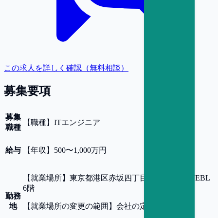
この求人を詳しく確認（無料相談）
募集要項
募集
【
職種
】
ITエンジニア
職種
給与
【
年収
】
500〜1,000万円
【
就業場所
】
東京都港区赤坂四丁目8番18号 赤坂JEBL
6階
勤務
地
【
就業場所の変更の範囲
】
会社の定める事業所