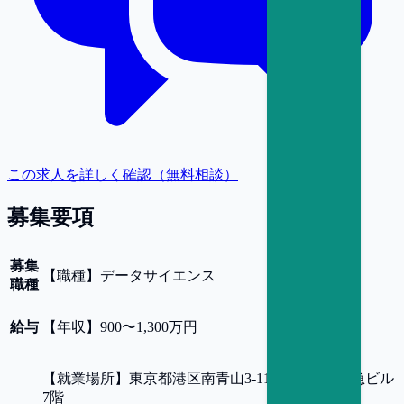
この求人を詳しく確認（無料相談）
募集要項
募集
【
職種
】
データサイエンス
職種
給与
【
年収
】
900〜1,300万円
【
就業場所
】
東京都港区南青山3-11-13 新青山東急ビル
7階