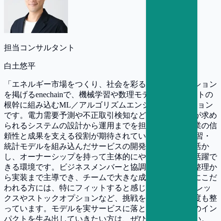
担当コンサルタント
白土悠平
「エネルギー市場をつくり、社会を彩る」というミッション
を掲げるenechainで、機械学習や数理モデルをプロダクトの
根幹に組み込むML／アルゴリズムエンジニアのポジション
です。電力需要予測や不正取引検知など、高い可用性が求め
られるシステムの設計から運用までを担い、技術で事業の信
頼性と成果を支える役割が期待されています。 機械学習・
統計モデルを組み込んだサービスの開発・運用経験を活か
し、オーナーシップを持って主体的にやりきれる方が活躍で
きる環境です。ビジネスメンバーと協調しながら要件整理か
ら実装まで主導でき、チームで大きな成果を出すことにこだ
われる方には、特にフィットすると感じます。 フルフレッ
クスやストックオプションなど、挑戦を後押しする制度も整
っています。モデルを実サービスに落とし込み、事業のイン
パクトを生み出していきたい方は、ぜひご応募ください。