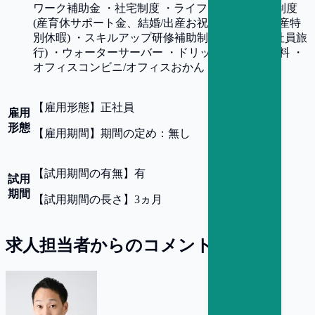
ワーク補助金 ・社宅制度 ・ライフイベント応援制度
(産育休サポート金、結婚/出産お祝い金、結婚/出産特
別休暇) ・スキルアップ研修補助制度 ・eneTrip (社員旅
行) ・ウォーターサーバー ・ドリップコーヒー無料 ・
オフィスコンビニ/オフィスおかん 他
【
雇用形態
】
正社員
雇用
形態
【
雇用期間
】
期間の定め：無し
【
試用期間の有無
】
有
試用
期間
【
試用期間の長さ
】
3ヵ月
求人担当者からのコメント