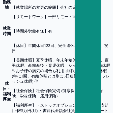
勤務
地
【
就業場所の変更の範囲
】
会社の定める事業所
【
リモートワーク
】
一部リモート可
就業
【
時間外労働有無
】
有
時間
【
休日
】
年間休日122日、完全週休2日制 (土・日)、祝
日
【
長期休暇
】
夏季休暇、年末年始休暇、有給休暇、慶
弔休暇、産前産後・育児休暇、シックリーブ(傷病休暇
※お子様の病気の場合も利用可能)、「余白 。」休暇
(年に1回、有給休暇とは別に5日連続取得できるリフレ
ッシュ休暇) 他
休
日・
【
社会保険
】
社会保険完備 (健康保険、厚生年金保
福利
険、労災保険、雇用保険)
厚生
【
福利厚生
】
・ストックオプション制度・交通費支給
(上限5万円/月) ・書籍代全額会社負担制度 ・リモート