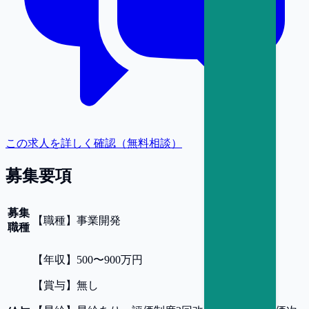
この求人を詳しく確認（無料相談）
募集要項
募集
【
職種
】
事業開発
職種
【
年収
】
500〜900万円
【
賞与
】
無し