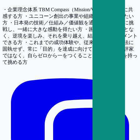
・企業理念体系 TBM Compass（Mission/Vision/Values）に共
感する方 ・ユニコーン創出の事業や組織創りに挑戦したい
方 ・日本発の技術／仕組み／価値観を通じて地球規模に挑
戦し、一緒に大きな感動を得たい方 ・困難に諦めることな
く、逆境を楽しみ、それを乗り越え、結果にコミットメント
できる方 ・これまでの成功体験や、従来の考え方や手法に
固執せず、常に「目的」を達成に向けて動ける方 ・批評家
ではなく、自らゼロから一をつくることに当事者意識を持っ
て挑める方