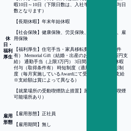
暇10日～10日（下限日数は、入社半年経過後の付与日
数となります）
【
長期休暇
】
年末年始休暇
【
社会保険
】
健康保険、労災保険、厚生年金保険、雇
休
用保険
日・
【
福利厚生
】
住宅手当・家具移転費補助（支給条件
福利
有） Memorial Gift（結婚・出産のお祝い事には5万円支
厚生
給） 通勤手当（上限3万円） 3日間の入社時特別休暇
付与（取得条件有） 時短制度（適用条件有） 表彰制
度（毎月実施しているAwardにて受賞者に報奨金支給
※支給額は賞によって異なる）
【
就業場所の受動喫煙防止措置
】
屋内禁煙（屋内喫煙
可能場所あり）
【
雇用形態
】
正社員
雇用
形態
【
雇用期間
】
無し