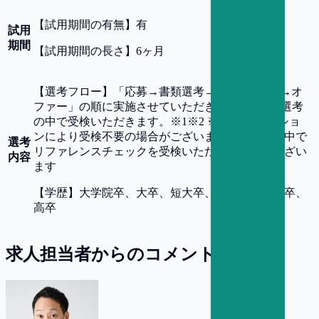
【
試用期間の有無
】
有
試用
期間
【
試用期間の長さ
】
6ヶ月
【
選考フロー
】
「応募→書類選考→面接(複数回)→オ
ファー」の順に実施させていただきます。 SPIを選考
の中で受検いただきます。※1※2 ※1.SPIはポジショ
ンにより受検不要の場合がございます ※2.選考の中で
選考
リファレンスチェックを受検いただく可能性がござい
内容
ます
【
学歴
】
大学院卒、大卒、短大卒、専門卒、高専卒、
高卒
求人担当者からのコメント