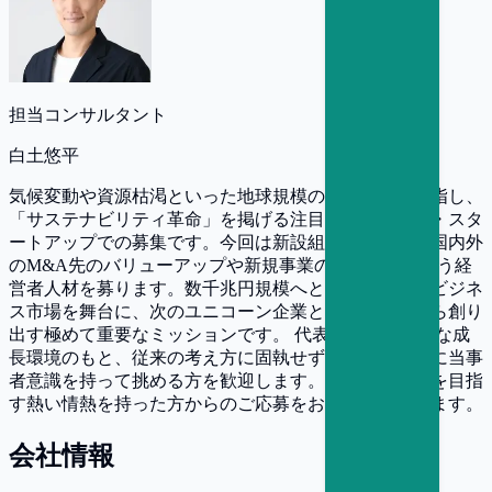
担当コンサルタント
白土悠平
気候変動や資源枯渇といった地球規模の課題解決を目指し、
「サステナビリティ革命」を掲げる注目のユニコーン・スタ
ートアップでの募集です。今回は新設組織において、国内外
のM&A先のバリューアップや新規事業の立ち上げを担う経
営者人材を募ります。数千兆円規模へと成長する環境ビジネ
ス市場を舞台に、次のユニコーン企業となる事業を自ら創り
出す極めて重要なミッションです。 代表直下の圧倒的な成
長環境のもと、従来の考え方に固執せず、困難な目標に当事
者意識を持って挑める方を歓迎します。本気で経営者を目指
す熱い情熱を持った方からのご応募をお待ちしております。
会社情報