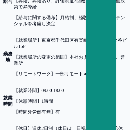
【
昇給
】
昇給あり、評価制度2回改定/年 ※人事評価次
給与
第で昇降給
【
給与に関する備考
】
月給制、経験・スキル・ポテン
シャルを考慮し決定
【
就業場所
】
東京都千代田区有楽町1-2-2 東宝日比谷ビ
ル15F
勤務
【
就業場所の変更の範囲
】
本社および全ての支社、営
地
業所
【
リモートワーク
】
一部リモート可
【
就業時間
】
09:00-18:00
就業
【
休憩時間
】
1時間
時間
【
時間外労働有無
】
有
【
休日
】
週休2日制（休日は土日祝日）、年間有給休