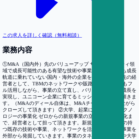
この求人を詳しく確認（無料相談）
業務内容
①M&A（国内外）先のバリューアップ サステナビリティ領
域で成長可能性のある有望な技術や事業を持ちながらも成長
軌道に乗れていない国内・海外の企業を買収し、買収先の経
営者として、TBMのネットワークや販路等のアセットもフ
ル活用しながら、事業の立て直し、バリューアップと成長を
実現し、ユニコーン企業に育てるミッションを担って頂きま
す。（M&Aのディール自体は、M&Aチームと連携しながら
クローズして頂きます） ②大学、起業に眠るシーズテクノ
ロジーの事業化 ゼロからの新規事業の立上げから事業化ま
で、経営者として担って頂きます。新規事業は、TBMの持
つ既存の技術や事業、ネットワークを活かせるような事業を
外部から発掘していきます。事業のタネとなる、企業や大学