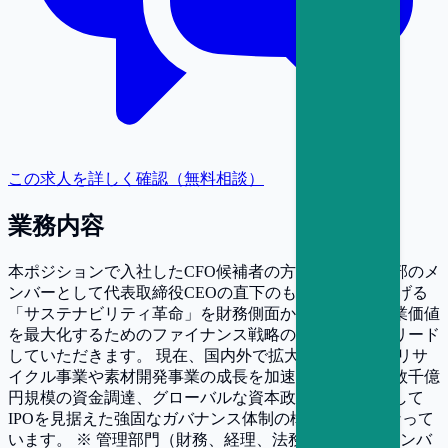
この求人を詳しく確認（無料相談）
業務内容
本ポジションで入社したCFO候補者の方には、経営幹部のメ
ンバーとして代表取締役CEOの直下のもと、TBMが掲げる
「サステナビリティ革命」を財務側面から牽引し、企業価値
を最大化するためのファイナンス戦略の立案・実行をリード
していただきます。 現在、国内外で拡大するカーボンリサ
イクル事業や素材開発事業の成長を加速させるため、数千億
円規模の資金調達、グローバルな資本政策の構築、そして
IPOを見据えた強固なガバナンス体制の構築が急務となって
います。 ※ 管理部門（財務、経理、法務、IR等）のメンバ