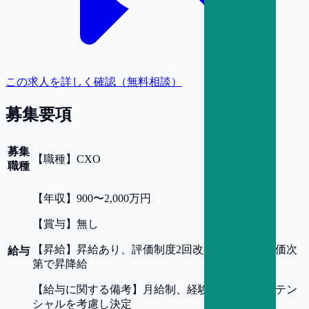
この求人を詳しく確認（無料相談）
募集要項
募集
【
職種
】
CXO
職種
【
年収
】
900〜2,000万円
【
賞与
】
無し
【
昇給
】
昇給あり、評価制度2回改定/年 ※人事評価次
給与
第で昇降給
【
給与に関する備考
】
月給制、経験・スキル・ポテン
シャルを考慮し決定