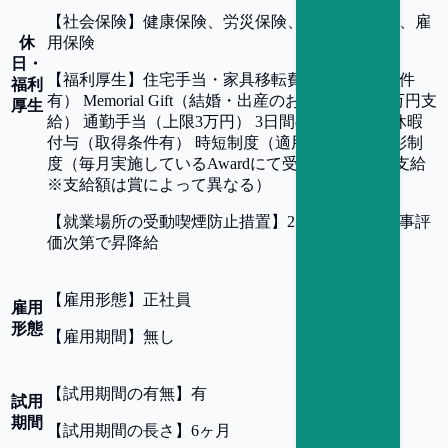
【
社会保険
】
健康保険、労災保険、厚生年金保険、雇
休
用保険
日・
【
福利厚生
】
住宅手当・家具移転費補助（支給条件
福利
有） Memorial Gift（結婚・出産のお祝い事には5万円支
厚生
給） 通勤手当（上限3万円） 3日間の入社時特別休暇
付与（取得条件有） 時短制度（適用条件有） 表彰制
度（毎月実施しているAwardにて受賞者に報奨金支給
※支給額は賞によって異なる）
【
就業場所の受動喫煙防止措置
】
2回改定/年 ※人事評
価次第で昇降給
【
雇用形態
】
正社員
雇用
形態
【
雇用期間
】
無し
【
試用期間の有無
】
有
試用
期間
【
試用期間の長さ
】
6ヶ月