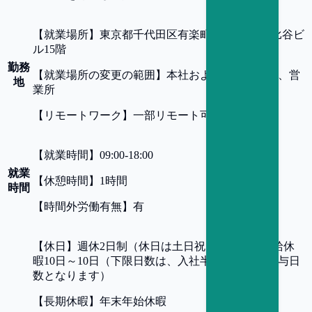
【
就業場所
】
東京都千代田区有楽町1-2-2 東宝日比谷ビ
ル15階
勤務
【
就業場所の変更の範囲
】
本社および全ての支社、営
地
業所
【
リモートワーク
】
一部リモート可
【
就業時間
】
09:00-18:00
就業
【
休憩時間
】
1時間
時間
【
時間外労働有無
】
有
【
休日
】
週休2日制（休日は土日祝日）、年間有給休
暇10日～10日（下限日数は、入社半年経過後の付与日
数となります）
【
長期休暇
】
年末年始休暇