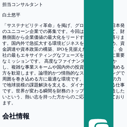
担当コンサルタント
白土悠平
「サステナビリティ革命」を掲げ、グローバルに挑む日本発
のユニコーン企業での募集です。今回は経営幹部として、財
務側面から企業価値の最大化をリードするCFO候補を募りま
す。国内外で急拡大する環境ビジネスを加速させるため、資
金調達や資本政策の構築、IPOを見据えた体制強化など、会
社の最もエキサイティングなフェーズを主導する非常に重要
なミッションです。 高度なファイナンス実務経験を活か
し、複雑な事業スキームや国内外の投資家との折衝に挑める
方を歓迎します。論理的かつ情熱的なストーリーテリングで
周囲を巻き込める方に最適な環境です。 ファイナンスの力
で地球規模の課題解決を支える、ダイナミズムあふれる仕事
です。世界が変わる瞬間を財務のトップとして自ら創造した
いという、熱い志を持った方からのご応募をお待ちしており
ます。
会社情報