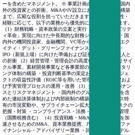
ーを含めたマネジメント。 ※ 事業計画の精緻化から、国内
外の投資家との折衝、M&AやJV設立におけるスキーム構築
まで、広範な役割を担っていただきます。 ご本人の適性・
経験に応じて、以下の業務から優先的に着手いただきます。
（1）財務戦略・資本政策の立案と実行 ・「サステナビリテ
ィ革命」実現に向けた中長期的な財務シナリオの策定 ・国
内外の機関投資家、金融機関、VC等からの資金調達（エク
イティ・デット・グリーンファイナンス等）のリード ・
IPO（新規上場）に向けた準備および証券会社・監査法人と
の折衝 （2）経営管理・管理会計の高度化 ・カーボンリサイ
クル事業、素材開発事業など各事業部のKPI設計とモニタリ
ング体制の構築 ・投資判断基準の策定および、各プロジェ
クトの収益性評価（ROIC等を用いた管理） ・予算策定およ
び予実管理プロセスの運用・改善 （3）グローバルガバナン
スとリスクマネジメント ・国内外のグループ会社・JVを含
めた連結決算体制および内部統制の構築 ・素材ビジネス特
有の市況変動や、サプライチェーン拡大に伴う財務リスクの
把握・対策 ・コンプライアンス・法務・税務リスクの管理
（国際税務含む） （4）投資戦略・M&Aの推進 ・成長を加
速させるためのM&A、資本業務提携、JV設立におけるファ
イナンシャル・アドバイザリー業務 ・回収・再利用モデル