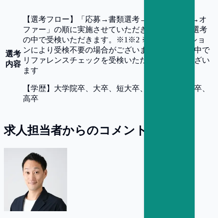
【
選考フロー
】
「応募→書類選考→面接(複数回)→オ
ファー」の順に実施させていただきます。 SPIを選考
の中で受検いただきます。※1※2 ※1.SPIはポジショ
ンにより受検不要の場合がございます ※2.選考の中で
選考
リファレンスチェックを受検いただく可能性がござい
内容
ます
【
学歴
】
大学院卒、大卒、短大卒、専門卒、高専卒、
高卒
求人担当者からのコメント