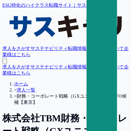
ESG特化のハイクラス転職サイト｜サスキャリ
求人をさがす
サステナビリティ転職情報
転職支援について
企
業様はこちら
求人をさがす
サステナビリティ転職情報
転職支援について
企
業様はこちら
ホーム
>
求人一覧
>
財務・コーポレート戦略（GXユニコーン）／CFO候
補【東京】
株式会社TBM
財務・コーポレ
ート戦略（GXユニコーン）