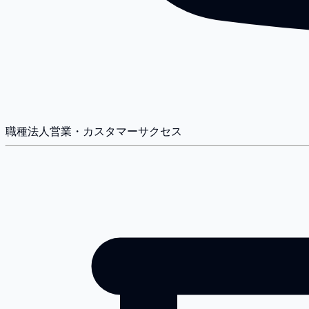
職種
法人営業・カスタマーサクセス